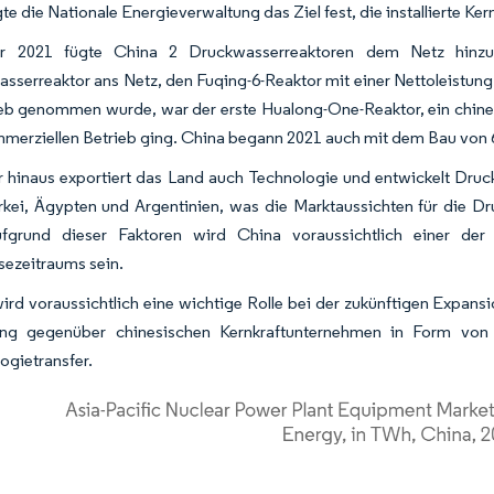
te die Nationale Energieverwaltung das Ziel fest, die installierte Ke
r 2021 fügte China 2 Druckwasserreaktoren dem Netz hinzu
sserreaktor ans Netz, den Fuqing-6-Reaktor mit einer Nettoleistun
ieb genommen wurde, war der erste Hualong-One-Reaktor, ein chines
merziellen Betrieb ging. China begann 2021 auch mit dem Bau von
 hinaus exportiert das Land auch Technologie und entwickelt Druc
ürkei, Ägypten und Argentinien, was die Marktaussichten für die D
Aufgrund dieser Faktoren wird China voraussichtlich einer de
ezeitraums sein.
ird voraussichtlich eine wichtige Rolle bei der zukünftigen Expansio
ng gegenüber chinesischen Kernkraftunternehmen in Form von Be
ogietransfer.