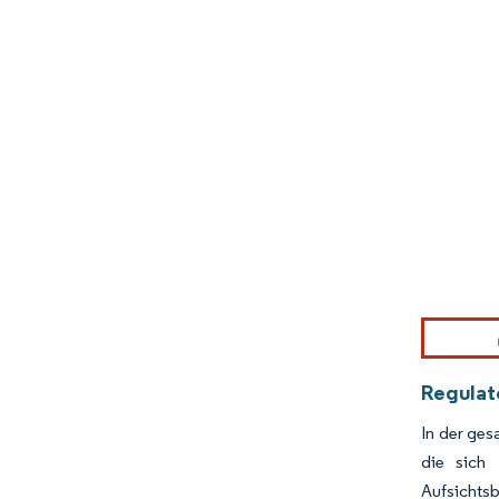
Bild © Mor
Regulat
In der ge
die sich 
Aufsichts