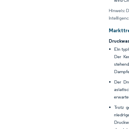
wird Ch
Hinweis: 
Intelligen
Markttr
Druckwas
Ein typ
Der Ker
stehen
Dampfer
Der Dru
asiatis
erwarte
Trotz g
niedri
Druckwa