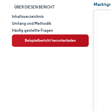
Marktgr
ÜBER DIESEN BERICHT
Inhaltsverzeichnis
Marktgröße und -anteil
Umfang und Methodik
Häufig gestellte Fragen
Marktanalyse
Trends und Einblicke
Regulatorisches Umfeld
Wertschöpfungskettenanalyse
Wettbewerbslandschaft
Hauptakteure
Chancen & Aussichten