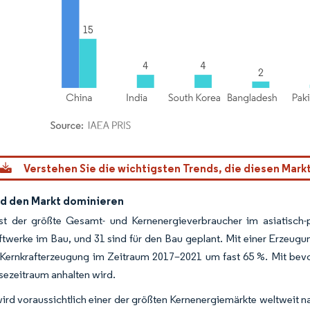
dor Intelligence. Wiederverwendung erfordert Namensnennung gemäß CC BY 4.0.
Verstehen Sie die wichtigsten Trends, die diesen Mark
rd den Markt dominieren
st der größte Gesamt- und Kernenergieverbraucher im asiatisch
ftwerke im Bau, und 31 sind für den Bau geplant. Mit einer Erzeug
Kernkrafterzeugung im Zeitraum 2017–2021 um fast 65 %. Mit bev
ezeitraum anhalten wird.
ird voraussichtlich einer der größten Kernenergiemärkte weltweit 