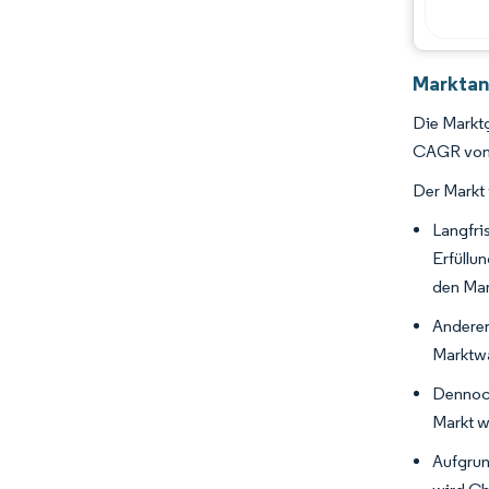
Branchenentwicklungen
Marktan
Die Marktg
CAGR von 
Der Markt 
Langfri
Erfüllu
den Mar
Andere
Marktw
Dennoch
Markt w
Aufgrun