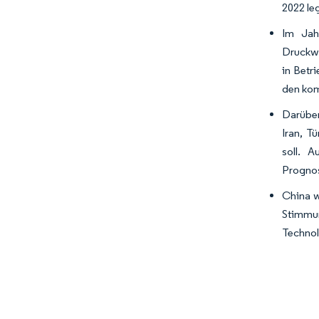
2022 leg
Im Jah
Druckwa
in Betr
den kom
Darüber
Iran, T
soll. 
Prognos
China w
Stimmu
Technol