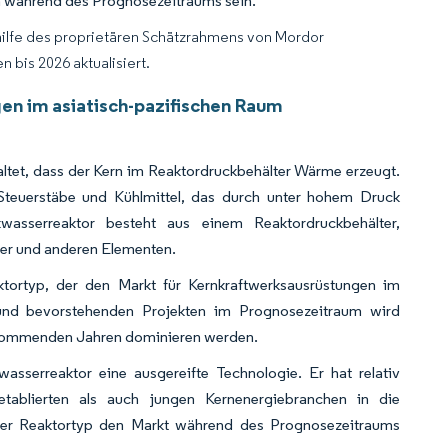
en während des Prognosezeitraums sein.
hilfe des proprietären Schätzrahmens von Mordor
 bis 2026 aktualisiert.
en im asiatisch-pazifischen Raum
altet, dass der Kern im Reaktordruckbehälter Wärme erzeugt.
 Steuerstäbe und Kühlmittel, das durch unter hohem Druck
wasserreaktor besteht aus einem Reaktordruckbehälter,
er und anderen Elementen.
ktortyp, der den Markt für Kernkraftwerksausrüstungen im
n und bevorstehenden Projekten im Prognosezeitraum wird
n kommenden Jahren dominieren werden.
wasserreaktor eine ausgereifte Technologie. Er hat relativ
tablierten als auch jungen Kernenergiebranchen in die
ieser Reaktortyp den Markt während des Prognosezeitraums