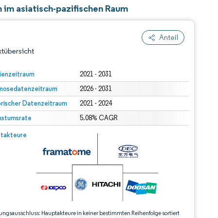
 im asiatisch-pazifischen Raum
Anteil
tübersicht
ienzeitraum
2021 - 2031
nosedatenzeitraum
2026 - 2031
orischer Datenzeitraum
2021 - 2024
stumsrate
5.08% CAGR
© Mordor Intelligence. Wiederverwendung erfordert Namensnennung gemäß CC BY 4.0.
takteure
dert Namensnennung gemäß CC BY 4.0.
ungsausschluss: Hauptakteure in keiner bestimmten Reihenfolge sortiert