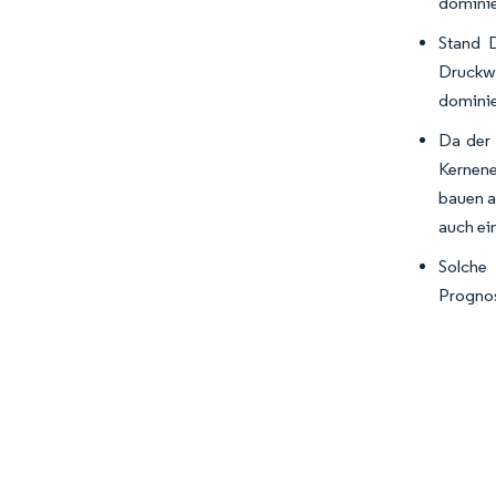
dominie
Stand 
Druckwa
dominie
Da der 
Kernene
bauen a
auch ei
Solche
Prognos