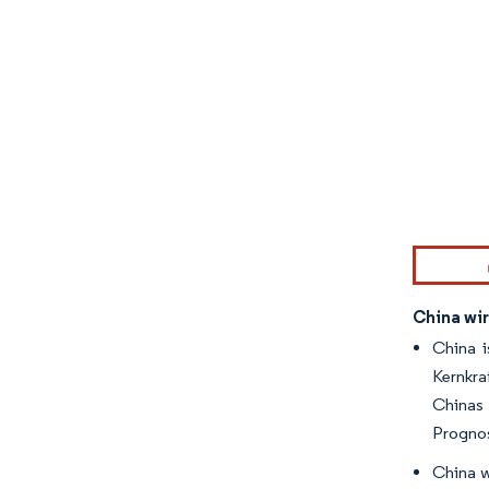
Bild © Mor
China wi
China i
Kernkra
Chinas 
Prognos
China w