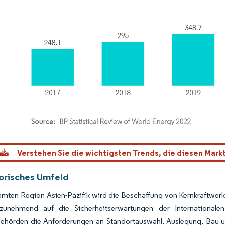
dor Intelligence. Wiederverwendung erfordert Namensnennung gemäß CC BY 4.0.
Verstehen Sie die wichtigsten Trends, die diesen Mark
orisches Umfeld
samten Region Asien-Pazifik wird die Beschaffung von Kernkraftwe
zunehmend auf die Sicherheitserwartungen der Internationale
behörden die Anforderungen an Standortauswahl, Auslegung, Bau un