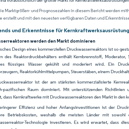
ina voraussichtlich der größte Markt für Kernkraftwerksausrüstung
Die Marktgrößen- und Prognosezahlen in diesem Bericht werden mit
ce erstellt und mit den neuesten verfügbaren Daten und Erkenntnissen
ends und Erkenntnisse für Kernkraftwerksausrüstung
serreaktoren werden den Markt dominieren
isches Design eines kommerziellen Druckwasserreaktors ist so gest
n des Reaktordruckbehälters enthält Kernbrennstoff, Moderator,
des flüssiges Wasser gekühlt und moderiert wird. Ein Druck
zeugern, Reaktorkühlmittelpumpen, Steuerstäben, einem Druckhalt
ckwasserreaktor ist der am stärksten kommerzialisierte Kernrea
ch-pazifischen Raum dominiert. Mit unterstützenden Richtlinie
t, dass Kernkraftwerke mit Druckwasserreaktoren den Markt in de
eringerer Effizienz und hoher Anfangsinvestitionen ist der Druck
gere Betriebskosten, weshalb die meisten Länder mit sowohl e
sserreaktor-Technologie investieren. Es wird erwartet, dass d