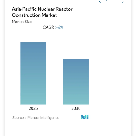
Bild © Mordor Intelligence. Wiederverwendung erfordert Namensnennung gem