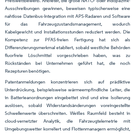
Preiswettbewerb. Anbieter, die große NATO- oder Indopazifik-
Ausschreibungen gewinnen, beweisen typischerweise eine
nahtlose Datenbus-Integration mit APS-Radaren und Software
für das Fahrzeugzustandsmanagement, wodurch
Kabelgewicht und Installationsstunden reduziert werden. Die
Kompetenz zur PFAS-freien Fertigung hat sich als
Differenzierungsmerkmal etabliert, sobald westliche Behörden
fluorfreie Löschmittel vorgeschrieben haben, was zu
Rückständen bei Unternehmen geführt hat, die noch
Rezepturen benötigen.
Patentanmeldungen konzentrieren sich auf prädiktive
Unterdrückung, beispielsweise wärmeempfindliche Leiter, die
in Batterieanordnungen eingebettet sind und eine Isolierung
auslösen, sobald Widerstandsänderungen voreingestellte
Schwellenwerte überschreiten. Weißes Raumfeld besteht in
cloud-vernetzter Analytik, die Fahrzeugtelemetrie mit
Umgebungswetter korreliert und Flottenmanagern ermöglicht,