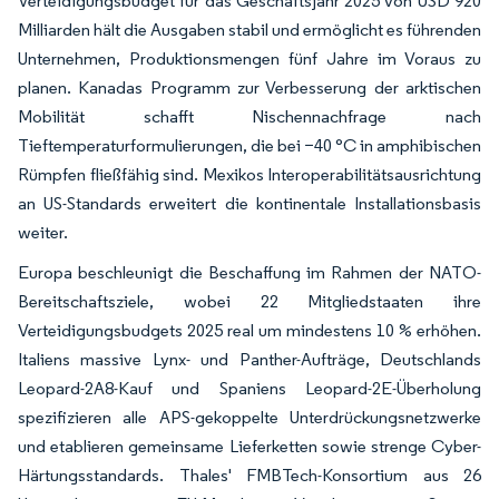
Verteidigungsbudget für das Geschäftsjahr 2025 von USD 920
Milliarden hält die Ausgaben stabil und ermöglicht es führenden
Unternehmen, Produktionsmengen fünf Jahre im Voraus zu
planen. Kanadas Programm zur Verbesserung der arktischen
Mobilität schafft Nischennachfrage nach
Tieftemperaturformulierungen, die bei −40 °C in amphibischen
Rümpfen fließfähig sind. Mexikos Interoperabilitätsausrichtung
an US-Standards erweitert die kontinentale Installationsbasis
weiter.
Europa beschleunigt die Beschaffung im Rahmen der NATO-
Bereitschaftsziele, wobei 22 Mitgliedstaaten ihre
Verteidigungsbudgets 2025 real um mindestens 10 % erhöhen.
Italiens massive Lynx- und Panther-Aufträge, Deutschlands
Leopard-2A8-Kauf und Spaniens Leopard-2E-Überholung
spezifizieren alle APS-gekoppelte Unterdrückungsnetzwerke
und etablieren gemeinsame Lieferketten sowie strenge Cyber-
Härtungsstandards. Thales' FMBTech-Konsortium aus 26