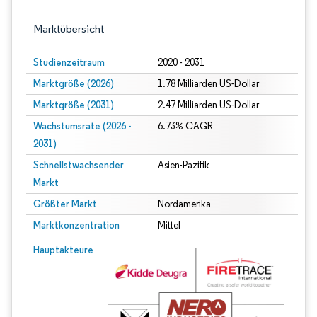
Marktübersicht
Studienzeitraum
2020 - 2031
Marktgröße (2026)
1.78 Milliarden US-Dollar
Marktgröße (2031)
2.47 Milliarden US-Dollar
Wachstumsrate (2026 -
6.73% CAGR
2031)
Schnellstwachsender
Asien-Pazifik
Markt
Größter Markt
Nordamerika
Marktkonzentration
Mittel
Bild © Mordor Intelligence. Wiederverwendung erfordert Namensnennung gem
Hauptakteure