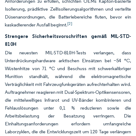
Anforderungen zu erfüllen, schichten OEMs Kapton-basierte
Isolierung, prädiktive Zellisolierungsalgorithmen und verteilte
Düsenanordnungen, die Batteriebereiche fluten, bevor ein
[2]
kaskadierender Ausfall beginnt.
Strengere Sicherheitsvorschriften gemäß MIL-STD-
810H
Die neuesten MIL-STD-810H-Tests verlangen, dass
Unterdrückungshardware arktischen Einsätzen bei −54 °C,
Wüstenhitze von 71 °C und Beschuss mit schwerkalibriger
Munition standhält, während die elektromagnetische
Verträglichkeit mit Fahrzeugfunkgeräten aufrechterhalten wird.
Auftragnehmer reagieren mit Dual-Spektrum-Optikensensoren,
die mittelwelliges Infrarot und UV-Bänder kombinieren und
Fehlauslösungen unter 0,1 % reduzieren sowie die
Arbeitsbelastung der Besatzung verringern. Die
Einhaltungsanforderungen erfordern umfangreiche
Laborzyklen, die die Entwicklungszeit um 120 Tage verlängern