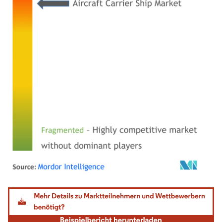
Bild © Mordor Intelligence. Wiederverwendung erfordert Namensnennung gemäß