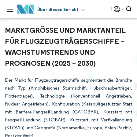
Über diesen Bericht
MARKTGRÖSSE UND MARKTANTEIL F
ÜR FLUGZEUGTRÄGERSCHIFFE – W
ACHSTUMSTRENDS UND P
ROGNOSEN (2025 – 2030)
Der Markt für Flugzeugträgerschiffe segmentiert die Branche
nach Typ (Amphibisches Sturmschiff, Hubschrauberträger,
Flottenträger), Technologie (Konventionell Angetrieben,
Nuklear Angetrieben), Konfiguration (Katapultgestützter Start
mit Barriere-Fangseil-Landung (CATOBAR), Kurzstart mit
Fangseil-Landung (STOBAR), Kurzstart mit Vertikallandung
(STOVL)) und Geografie (Nordamerika, Europa, Asien-Pazifik,
Rest der Welt).