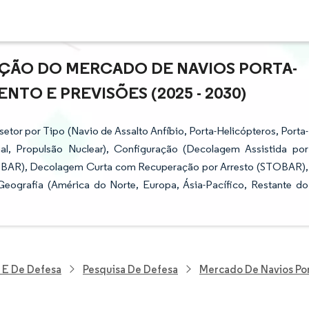
AÇÃO DO MERCADO DE NAVIOS PORTA-
NTO E PREVISÕES (2025 - 2030)
tor por Tipo (Navio de Assalto Anfíbio, Porta-Helicópteros, Porta-
al, Propulsão Nuclear), Configuração (Decolagem Assistida por
TOBAR), Decolagem Curta com Recuperação por Arresto (STOBAR),
ografia (América do Norte, Europa, Ásia-Pacífico, Restante do
 E De Defesa
Pesquisa De Defesa
Mercado De Navios Po