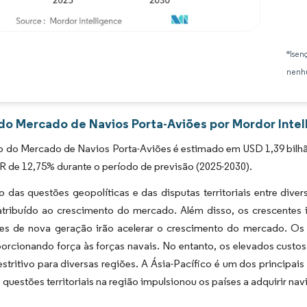
Imagem © Mordor Intelligence. O reuso requer atribuição conforme CC BY 4.0.
*Isen
nenhu
 do Mercado de Navios Porta-Aviões por Mordor Intel
do Mercado de Navios Porta-Aviões é estimado em USD 1,39 bilhão 
 de 12,75% durante o período de previsão (2025-2030).
das questões geopolíticas e das disputas territoriais entre diver
atribuído ao crescimento do mercado. Além disso, os crescentes i
ões de nova geração irão acelerar o crescimento do mercado. Os
orcionando força às forças navais. No entanto, os elevados custos
estritivo para diversas regiões. A Ásia-Pacífico é um dos principais
questões territoriais na região impulsionou os países a adquirir na