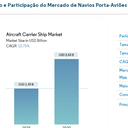
 e Participação do Mercado de Navios Porta-Aviões
Perí
Tama
Tama
CAGR
Merc
Mais
Maio
Conc
Prin