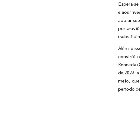
Espera-se
e aos inv
apoiar seu
porta-avi
(substitui
Além diss
constrói 
Kennedy (
de 2023, 
meio, que
período de