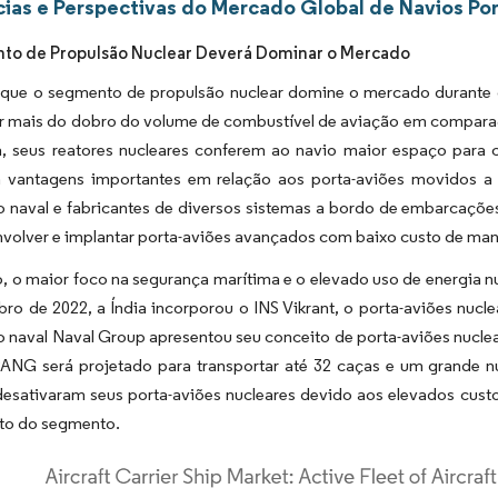
ias e Perspectivas do Mercado Global de Navios Po
to de Propulsão Nuclear Deverá Dominar o Mercado
 que o segmento de propulsão nuclear domine o mercado durante o
ar mais do dobro do volume de combustível de aviação em compara
ia, seus reatores nucleares conferem ao navio maior espaço para
a vantagens importantes em relação aos porta-aviões movidos a 
o naval e fabricantes de diversos sistemas a bordo de embarcaçõe
nvolver e implantar porta-aviões avançados com baixo custo de ma
, o maior foco na segurança marítima e o elevado uso de energia n
ro de 2022, a Índia incorporou o INS Vikrant, o porta-aviões nuc
o naval Naval Group apresentou seu conceito de porta-aviões nucl
PANG será projetado para transportar até 32 caças e um grande n
desativaram seus porta-aviões nucleares devido aos elevados cust
to do segmento.