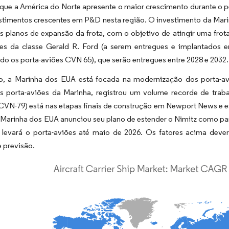
 que a América do Norte apresente o maior crescimento durante o 
estimentos crescentes em P&D nesta região. O investimento da Ma
s planos de expansão da frota, com o objetivo de atingir uma frota
ões da classe Gerald R. Ford (a serem entregues e implantados e
ndo os porta-aviões CVN 65), que serão entregues entre 2028 e 2032.
o, a Marinha dos EUA está focada na modernização dos porta-avi
os porta-aviões da Marinha, registrou um volume recorde de trab
CVN-79) está nas etapas finais de construção em Newport News e e
a Marinha dos EUA anunciou seu plano de estender o Nimitz como p
 levará o porta-aviões até maio de 2026. Os fatores acima deve
 previsão.