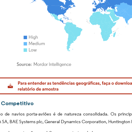
rdor Intelligence. O reuso requer atribuição conforme CC BY 4.0.
 Competitivo
 de navios porta-aviões é de natureza consolidada. Os princip
A, BAE Systems plc, General Dynamics Corporation, Huntington Inga