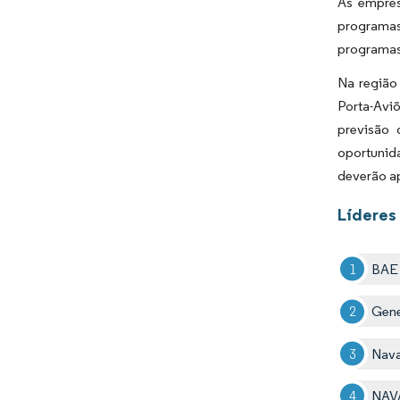
As empres
programas
programas
Na região
Porta-Aviõ
previsão
oportunid
deverão ap
Líderes
BAE 
Gene
Nava
NAVA