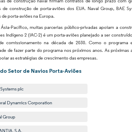
as de construção naval firmam contratos de longo prazo com gov
 de construção de porta-aviões dos EUA. Naval Group, BAE S
 de porta-aviões na Europa.
 Ásia-Pacífico, muitas parcerias público-privadas apoiam a const
es Indígeno 2 (IAC-2) é um porta-aviões planejado a ser construíd
 de comissionamento na década de 2030. Como o programa est
ade de fazer parte do programa nos próximos anos. As próximas
oiar as estratégias de crescimento das empresas.
 do Setor de Navios Porta-Aviões
Systems plc
ral Dynamics Corporation
l Group
NTIA, S.A.