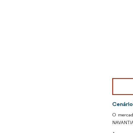
Imagem © Mo
Cenário
O mercado
NAVANTIA S