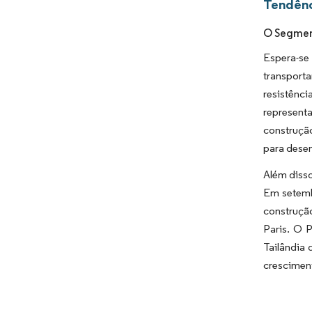
Tendênc
O Segmen
Espera-se
transport
resistênc
represent
construçã
para dese
Além disso
Em setemb
construçã
Paris. O 
Tailândia 
crescimen