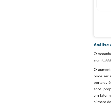
Análise
O tamanho 
a um CAGR
O aumento 
pode ser 
porta-avi
anos, prop
um fator r
número de 