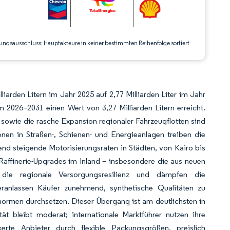
ungsausschluss: Hauptakteure in keiner bestimmten Reihenfolge sortiert
iarden Litern im Jahr 2025 auf 2,77 Milliarden Liter im Jahr
026–2031 einen Wert von 3,27 Milliarden Litern erreicht.
owie die rasche Expansion regionaler Fahrzeugflotten sind
nen in Straßen-, Schienen- und Energieanlagen treiben die
nd steigende Motorisierungsraten in Städten, von Kairo bis
Raffinerie-Upgrades im Inland – insbesondere die aus neuen
 die regionale Versorgungsresilienz und dämpfen die
eranlassen Käufer zunehmend, synthetische Qualitäten zu
normen durchsetzen. Dieser Übergang ist am deutlichsten in
 bleibt moderat; internationale Marktführer nutzen ihre
rte Anbieter durch flexible Packungsgrößen, preislich