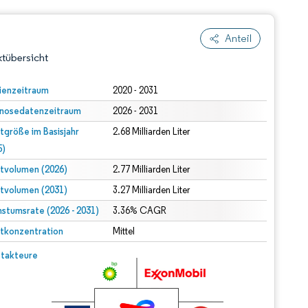
Anteil
tübersicht
ienzeitraum
2020 - 2031
nosedatenzeitraum
2026 - 2031
tgröße im Basisjahr
2.68 Milliarden Liter
5)
tvolumen (2026)
2.77 Milliarden Liter
tvolumen (2031)
3.27 Milliarden Liter
dert Namensnennung gemäß CC BY 4.0.
stumsrate (2026 - 2031)
3.36% CAGR
tkonzentration
Mittel
© Mordor Intelligence. Wiederverwendung erfordert Namensnennung gemäß CC BY 4.0.
takteure