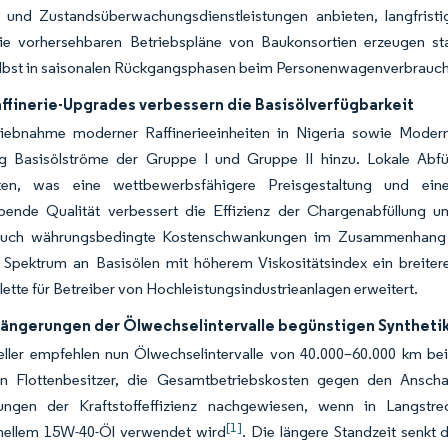
- und Zustandsüberwachungsdienstleistungen anbieten, langfrist
ie vorhersehbaren Betriebspläne von Baukonsortien erzeugen sta
elbst in saisonalen Rückgangsphasen beim Personenwagenverbrauch s
affinerie-Upgrades verbessern die Basisölverfügbarkeit
riebnahme moderner Raffinerieeinheiten in Nigeria sowie Modern
g Basisölströme der Gruppe I und Gruppe II hinzu. Lokale Abfüll
iten, was eine wettbewerbsfähigere Preisgestaltung und ein
bende Qualität verbessert die Effizienz der Chargenabfüllung und
uch währungsbedingte Kostenschwankungen im Zusammenhang mit
e Spektrum an Basisölen mit höherem Viskositätsindex ein breiter
ette für Betreiber von Hochleistungsindustrieanlagen erweitert.
ängerungen der Ölwechselintervalle begünstigen Syntheti
eller empfehlen nun Ölwechselintervalle von 40.000–60.000 km be
en Flottenbesitzer, die Gesamtbetriebskosten gegen den Ansch
ungen der Kraftstoffeffizienz nachgewiesen, wenn in Langstr
[1]
nellem 15W-40-Öl verwendet wird
. Die längere Standzeit senkt