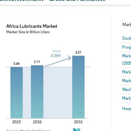
Mark
Stud
Prog
Mark
(202
Mark
Mark
Bild © Mordor Intelligence. Wiederverwendung erfor
Wach
Mark
Bild 
Haup