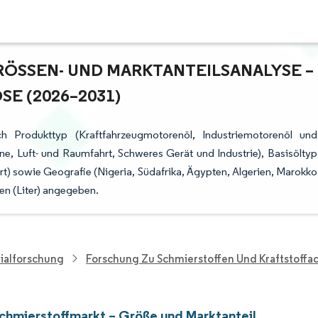
ÖSSEN- UND MARKTANTEILSANALYSE – W
 (2026–2031)
ach Produkttyp (Kraftfahrzeugmotorenöl, Industriemotorenöl und
e, Luft- und Raumfahrt, Schweres Gerät und Industrie), Basisöltyp
ert) sowie Geografie (Nigeria, Südafrika, Ägypten, Algerien, Marokko
en (Liter) angegeben.
ialforschung
Forschung Zu Schmierstoffen Und Kraftstoffa
Schmierstoffmarkt – Größe und Marktanteil