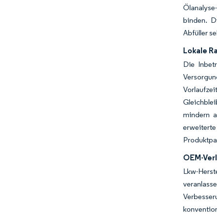
Ölanalyse
binden. D
Abfüller s
Lokale R
Die Inbet
Versorgun
Vorlaufze
Gleichblei
mindern a
erweitert
Produktpal
OEM-Verl
Lkw-Herst
veranlass
Verbesser
konventio