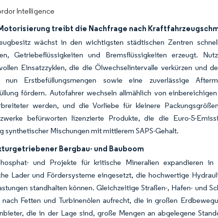
rdor Intelligence
Motorisierung treibt die Nachfrage nach Kraftfahrzeugschm
eugbesitz wächst in den wichtigsten städtischen Zentren schnel
en, Getriebeflüssigkeiten und Bremsflüssigkeiten erzeugt. Nu
vollen Einsatzzyklen, die die Ölwechselintervalle verkürzen und 
 nun Erstbefüllungsmengen sowie eine zuverlässige Aftermar
füllung fördern. Autofahrer wechseln allmählich von einbereichi
breiteter werden, und die Vorliebe für kleinere Packungsgrößen
tzwerke befürworten lizenzierte Produkte, die die Euro-5-Emiss
g synthetischer Mischungen mit mittlerem SAPS-Gehalt.
ukturgetriebener Bergbau- und Bauboom
Phosphat- und Projekte für kritische Mineralien expandieren 
he Lader und Fördersysteme eingesetzt, die hochwertige Hydraulik
astungen standhalten können. Gleichzeitige Straßen-, Hafen- und 
 nach Fetten und Turbinenölen aufrecht, die in großen Erdbewe
nbieter, die in der Lage sind, große Mengen an abgelegene Stando