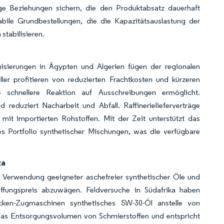
ige Beziehungen sichern, die den Produktabsatz dauerhaft
bile Grundbestellungen, die die Kapazitätsauslastung der
tabilisieren.
isierungen in Ägypten und Algerien fügen der regionalen
er profitieren von reduzierten Frachtkosten und kürzeren
e schnellere Reaktion auf Ausschreibungen ermöglicht.
 reduziert Nacharbeit und Abfall. Raffinerielieferverträge
 importierten Rohstoffen. Mit der Zeit unterstützt das
es Portfolio synthetischer Mischungen, was die verfügbare
ka
i Verwendung geeigneter aschefreier synthetischer Öle und
affungspreis abzuwägen. Feldversuche in Südafrika haben
ecken-Zugmaschinen synthetisches 5W-30-Öl anstelle von
 das Entsorgungsvolumen von Schmierstoffen und entspricht