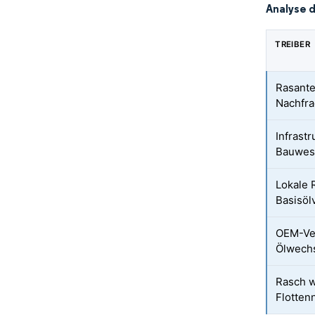
Analyse 
TREIBER
Rasante
Nachfra
Infrast
Bauwes
Lokale 
Basisöl
OEM-Ve
Ölwechs
Rasch 
Flotten