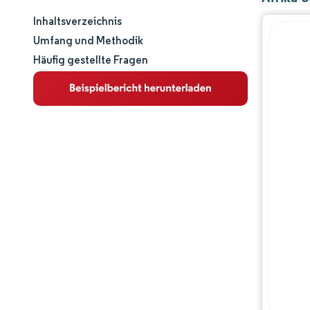
Inhaltsverzeichnis
Marktgröße und -anteil
Umfang und Methodik
Häufig gestellte Fragen
Marktanalyse
Trends und Einblicke
Segmentanalyse
Geografische Analyse
Regulatorisches Umfeld
Wertschöpfungskettenanalyse
Wettbewerbslandschaft
Hauptakteure