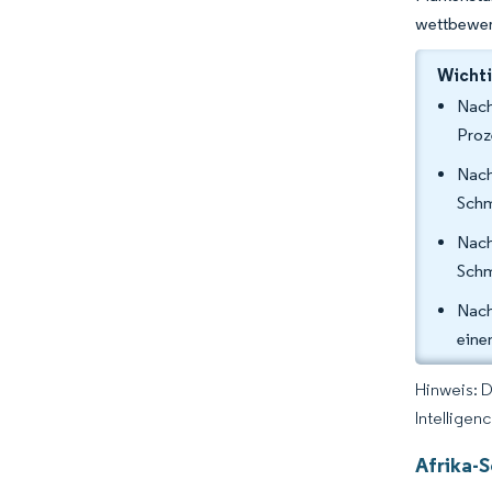
wettbewer
Wichti
Nach
Proz
Nach
Schm
Nach
Schm
Nach
eine
Hinweis: 
Intelligen
Afrika-