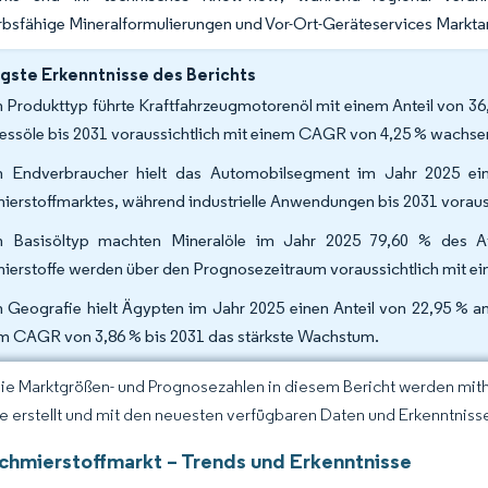
bsfähige Mineralformulierungen und Vor-Ort-Geräteservices Markta
gste Erkenntnisse des Berichts
 Produkttyp führte Kraftfahrzeugmotorenöl mit einem Anteil von 36
essöle bis 2031 voraussichtlich mit einem CAGR von 4,25 % wachse
 Endverbraucher hielt das Automobilsegment im Jahr 2025 ein
ierstoffmarktes, während industrielle Anwendungen bis 2031 vorau
 Basisöltyp machten Mineralöle im Jahr 2025 79,60 % des Afr
ierstoffe werden über den Prognosezeitraum voraussichtlich mit 
 Geografie hielt Ägypten im Jahr 2025 einen Anteil von 22,95 % a
m CAGR von 3,86 % bis 2031 das stärkste Wachstum.
Die Marktgrößen- und Prognosezahlen in diesem Bericht werden mit
ce erstellt und mit den neuesten verfügbaren Daten und Erkenntnissen
Schmierstoffmarkt – Trends und Erkenntnisse