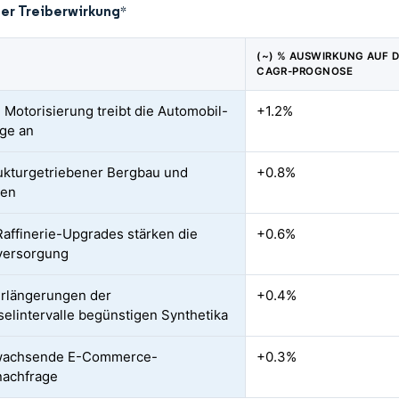
der Treiberwirkung
*
(~) % AUSWIRKUNG AUF D
CAGR-PROGNOSE
 Motorisierung treibt die Automobil-
+1.2%
ge an
rukturgetriebener Bergbau und
+0.8%
en
Raffinerie-Upgrades stärken die
+0.6%
versorgung
rlängerungen der
+0.4%
elintervalle begünstigen Synthetika
wachsende E-Commerce-
+0.3%
nachfrage