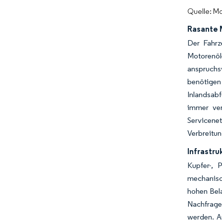
Quelle: Mo
Rasante 
Der Fahrz
Motorenöl
anspruchs
benötigen
Inlandsab
immer ver
Servicene
Verbreitun
Infrastr
Kupfer-, 
mechanisc
hohen Bel
Nachfrage
werden. A