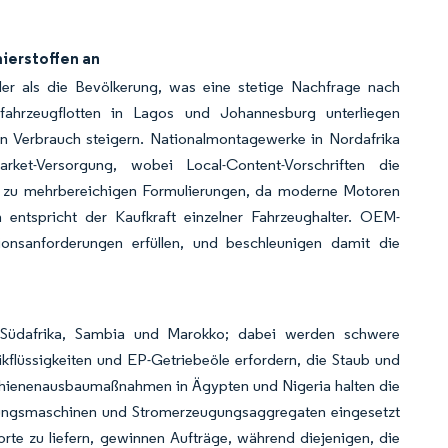
ierstoffen an
ler als die Bevölkerung, was eine stetige Nachfrage nach
tzfahrzeugflotten in Lagos und Johannesburg unterliegen
den Verbrauch steigern. Nationalmontagewerke in Nordafrika
ket-Versorgung, wobei Local-Content-Vorschriften die
gen zu mehrbereichigen Formulierungen, da moderne Motoren
 entspricht der Kaufkraft einzelner Fahrzeughalter. OEM-
ionsanforderungen erfüllen, und beschleunigen damit die
in Südafrika, Sambia und Marokko; dabei werden schwere
flüssigkeiten und EP-Getriebeöle erfordern, die Staub und
Schienenausbaumaßnahmen in Ägypten und Nigeria halten die
gungsmaschinen und Stromerzeugungsaggregaten eingesetzt
rte zu liefern, gewinnen Aufträge, während diejenigen, die