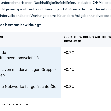
 unternehmerischen Nachhaltigkeitsrichtlinien. Industrie-OEMs se
 Algerien spezifiziert sind, benötigen PAG-basierte Öle, die erhö
ntervalle entlastet Wartungsteams für andere Aufgaben und verbesse
der Hemmnisswirkung
*
SSE
(~) % AUSWIRKUNG AUF DIE C
PROGNOSE
ende
-0.7%
ffsubventionsvolatilität
nz von minderwertigen Gruppe-
-0.4%
ten
lle Netzwerke für gefälschte Öle
-0.3%
rdor Intelligence