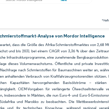
*Haft
Schmierstoffmarkt-Analyse von Mordor Intelligence
wartet, dass die Größe des Afrika-Schmierstoffmarktes von 2,68 Mill
chst und bis 2031 bei einem CAGR von 3,36 % über den Zeitraum 2
che Infrastrukturprogramme, eine zunehmende Bergbauproduktion s
lage dieses Volumenwachstums. Öffentliche und private Investitio
 Nachfrage nach Schmierstoffen für Baumaschinen weiter an, währe
nen anhaltenden Verbrauch von Kraftfahrzeugmotorenölen stützen. 
ischen Kapazitäten hervorgehenden Basisölströme – stärken
ängigkeit. OEM-Vorgaben für verlängerte Ölwechselintervalle v
n, insbesondere in Märkten, die nun Euro-4- und Euro-5-Emissions
Südafrika und Marokko zu beobachten. Die Wettbewerbsintensität
rke und ihr technisches Know-how, während regional veranke