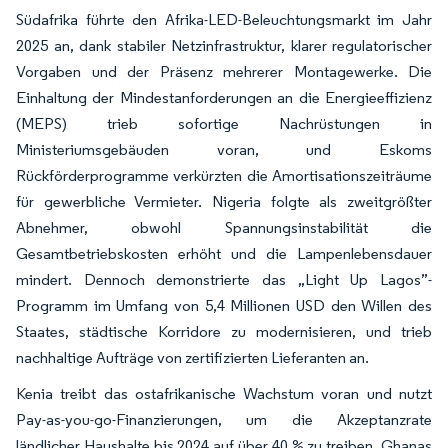
Südafrika führte den Afrika-LED-Beleuchtungsmarkt im Jahr
2025 an, dank stabiler Netzinfrastruktur, klarer regulatorischer
Vorgaben und der Präsenz mehrerer Montagewerke. Die
Einhaltung der Mindestanforderungen an die Energieeffizienz
(MEPS) trieb sofortige Nachrüstungen in
Ministeriumsgebäuden voran, und Eskoms
Rückförderprogramme verkürzten die Amortisationszeiträume
für gewerbliche Vermieter. Nigeria folgte als zweitgrößter
Abnehmer, obwohl Spannungsinstabilität die
Gesamtbetriebskosten erhöht und die Lampenlebensdauer
mindert. Dennoch demonstrierte das „Light Up Lagos”-
Programm im Umfang von 5,4 Millionen USD den Willen des
Staates, städtische Korridore zu modernisieren, und trieb
nachhaltige Aufträge von zertifizierten Lieferanten an.
Kenia treibt das ostafrikanische Wachstum voran und nutzt
Pay-as-you-go-Finanzierungen, um die Akzeptanzrate
ländlicher Haushalte bis 2024 auf über 40 % zu treiben. Ghanas