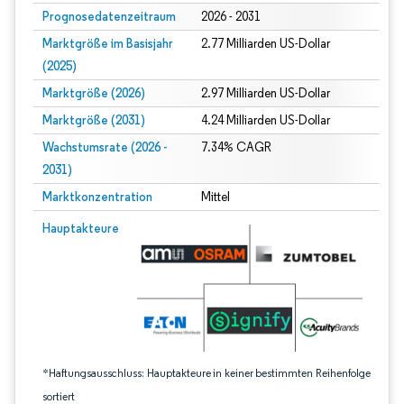
Prognosedatenzeitraum
2026 - 2031
Marktgröße im Basisjahr
2.77 Milliarden US-Dollar
(2025)
Marktgröße (2026)
2.97 Milliarden US-Dollar
Marktgröße (2031)
4.24 Milliarden US-Dollar
Wachstumsrate (2026 -
7.34% CAGR
2031)
Marktkonzentration
Mittel
Bild © Mordor Intelligence. Wiederverwendung erfordert Namensnennung gem
Hauptakteure
*Haftungsausschluss: Hauptakteure in keiner bestimmten Reihenfolge
sortiert