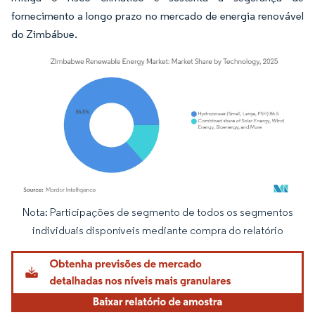
fornecimento a longo prazo no mercado de energia renovável
do Zimbábue.
Nota: Participações de segmento de todos os segmentos
Imagem © Mordor Intelligence. O reuso requer atribuição conforme CC BY 4.0.
individuais disponíveis mediante compra do relatório