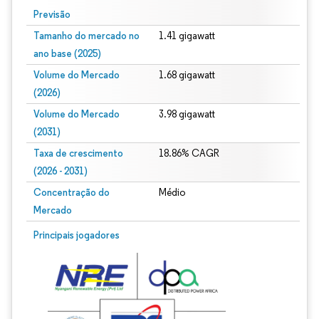
Previsão
Tamanho do mercado no
1.41 gigawatt
ano base (2025)
Volume do Mercado
1.68 gigawatt
(2026)
Volume do Mercado
3.98 gigawatt
(2031)
Taxa de crescimento
18.86% CAGR
(2026 - 2031)
Concentração do
Médio
Mercado
Imagem © Mordor Intelligence. O reuso requer atribuição conforme CC BY 4.0.
Principais jogadores