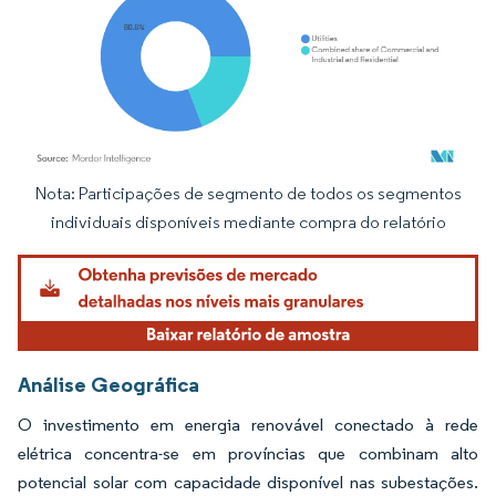
Nota: Participações de segmento de todos os segmentos
Imagem © Mordor Intelligence. O reuso requer atribuição conforme CC BY 4.0.
individuais disponíveis mediante compra do relatório
Análise Geográfica
O investimento em energia renovável conectado à rede
elétrica concentra-se em províncias que combinam alto
potencial solar com capacidade disponível nas subestações.