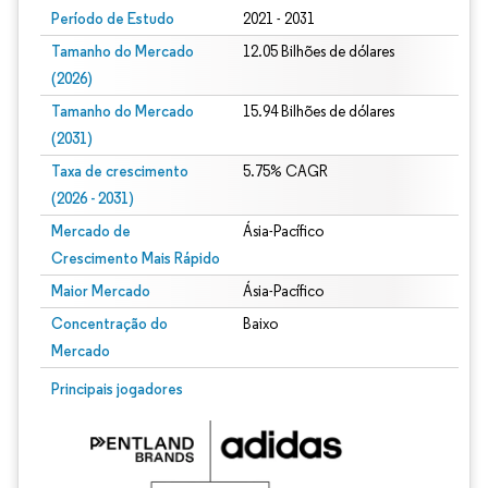
Período de Estudo
2021 - 2031
Tamanho do Mercado
12.05 Bilhões de dólares
(2026)
Tamanho do Mercado
15.94 Bilhões de dólares
(2031)
Taxa de crescimento
5.75% CAGR
(2026 - 2031)
Mercado de
Ásia-Pacífico
Crescimento Mais Rápido
Maior Mercado
Ásia-Pacífico
Concentração do
Baixo
Mercado
Imagem © Mordor Intelligence. O reuso requer atribuição conforme CC BY 4.0.
Principais jogadores