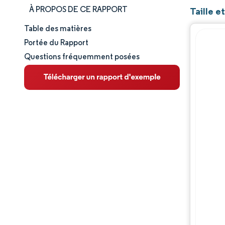
À PROPOS DE CE RAPPORT
Taille 
Table des matières
Taille et part de marché
Portée du Rapport
Questions fréquemment posées
Analyse du marché
Tendances et perspectives
Analyse des segments
Analyse géographique
Paysage concurrentiel
Acteurs majeurs
Évolutions de l'industrie