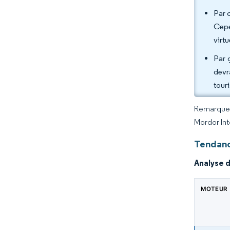
Par c
Cepe
virtu
Par 
devr
tour
Remarque :
Mordor Int
Tendanc
Analyse 
MOTEUR