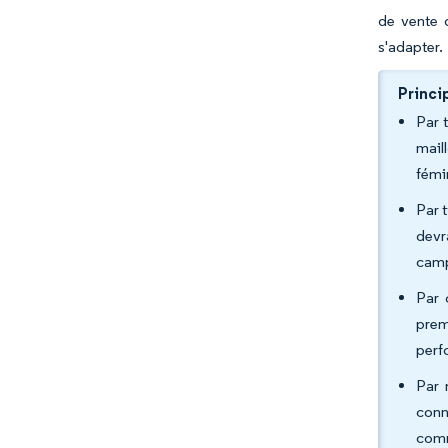
de vente 
s'adapter.
Princi
Par 
mail
fémi
Par 
devr
camp
Par 
prem
perf
Par 
conn
com