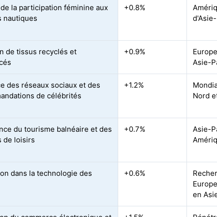
de la participation féminine aux
+0.8%
Amériq
és nautiques
d'Asie
n de tissus recyclés et
+0.9%
Europe
cés
Asie-P
ce des réseaux sociaux et des
+1.2%
Mondia
ndations de célébrités
Nord e
nce du tourisme balnéaire et des
+0.7%
Asie-P
 de loisirs
Amériq
ion dans la technologie des
+0.6%
Recher
Europe
en Asi