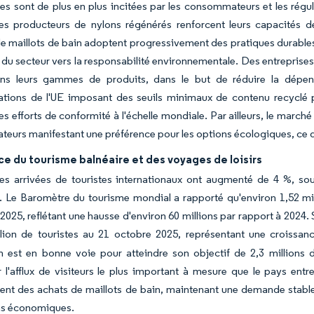
s sont de plus en plus incitées par les consommateurs et les régul
les producteurs de nylons régénérés renforcent leurs capacités 
 maillots de bain adoptent progressivement des pratiques durables en
n du secteur vers la responsabilité environnementale. Des entrepri
ans leurs gammes de produits, dans le but de réduire la dépend
ations de l'UE imposant des seuils minimaux de contenu recyclé 
les efforts de conformité à l'échelle mondiale. Par ailleurs, le marc
urs manifestant une préférence pour les options écologiques, ce qui
e du tourisme balnéaire et des voyages de loisirs
les arrivées de touristes internationaux ont augmenté de 4 %, s
 Le Baromètre du tourisme mondial a rapporté qu'environ 1,52 milli
025, reflétant une hausse d'environ 60 millions par rapport à 2024. S
llion de touristes au 21 octobre 2025, représentant une croiss
n est en bonne voie pour atteindre son objectif de 2,3 millions d'a
r l'afflux de visiteurs le plus important à mesure que le pays en
nt des achats de maillots de bain, maintenant une demande stable
ons économiques.