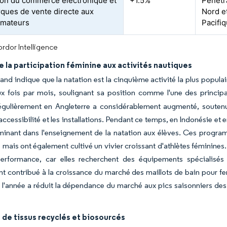
on du commerce électronique et
+1.5%
Pénétr
ques de vente directe aux
Nord e
mateurs
Pacifi
rdor Intelligence
 la participation féminine aux activités nautiques
and indique que la natation est la cinquième activité la plus popula
x fois par mois, soulignant sa position comme l'une des principa
égulièrement en Angleterre a considérablement augmenté, soutenu 
'accessibilité et les installations. Pendant ce temps, en Indonésie e
rminant dans l'enseignement de la natation aux élèves. Ces progr
ais ont également cultivé un vivier croissant d'athlètes féminines
erformance, car elles recherchent des équipements spécialisés 
t contribué à la croissance du marché des maillots de bain pour femm
 l'année a réduit la dépendance du marché aux pics saisonniers des 
de tissus recyclés et biosourcés