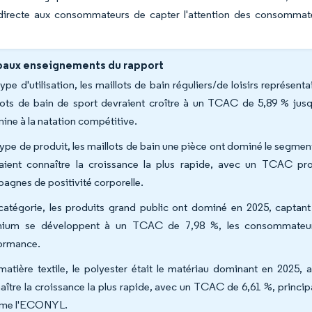
directe aux consommateurs de capter l'attention des consommate
paux enseignements du rapport
type d'utilisation, les maillots de bain réguliers/de loisirs représen
lots de bain de sport devraient croître à un TCAC de 5,89 % jusqu
nine à la natation compétitive.
type de produit, les maillots de bain une pièce ont dominé le segmen
aient connaître la croissance la plus rapide, avec un TCAC pro
agnes de positivité corporelle.
catégorie, les produits grand public ont dominé en 2025, captant 
ium se développent à un TCAC de 7,98 %, les consommateurs 
ormance.
matière textile, le polyester était le matériau dominant en 2025,
aître la croissance la plus rapide, avec un TCAC de 6,61 %, princip
me l'ECONYL.