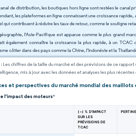
anal de distribution, les boutiques hors ligne sont restées le canal pr
ndant, les plateformes en ligne connaissent une croissance rapide,
el qui contribuent à réduire les taux de retour, comme le souligne ret
géographie, l'Asie-Pacifique est apparue comme le plus grand marc
ait également connaître la croissance la plus rapide, à un TCAC d
isme côtier dans des pays comme la Chine, l'Indonésie et la Thaïland
 Les chiffres de la taille du marché et des prévisions de ce rapport
elligence, mis à jour avec les données et analyses les plus récentes
es et perspectives du marché mondial des maillots
de l'impact des moteurs
*
(~) % D'IMPACT
PERTIN
SUR LES
PRÉVISIONS DE
TCAC