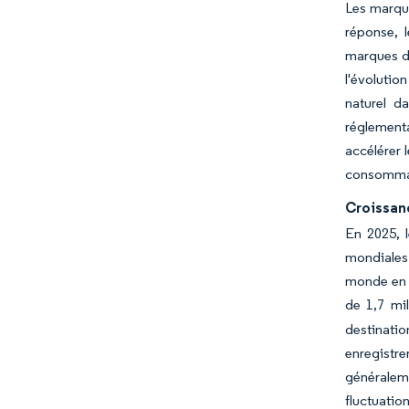
Les marque
réponse, 
marques de
l'évolutio
naturel d
réglement
accélérer 
consommate
Croissanc
En 2025, 
mondiales.
monde en 2
de 1,7 mi
destinatio
enregistre
généraleme
fluctuati