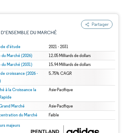
Partager
 D’ENSEMBLE DU MARCHÉ
ode d'étude
2021 - 2031
le du Marché (2026)
12.05 Milliards de dollars
le du Marché (2031)
15.94 Milliards de dollars
 de croissance (2026 -
5.75% CAGR
)
hé à la Croissance la
Asie-Pacifique
e attribution sous CC BY 4.0.
 Rapide
 Grand Marché
Asie-Pacifique
entration du Marché
Faible
© Mordor Intelligence. La réutilisation nécessite une attribution sous CC BY 4.0.
urs majeurs