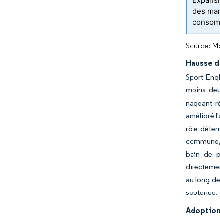
Expansi
des mar
consom
Source: Mo
Hausse de
Sport Engl
moins deu
nageant r
amélioré l
rôle déte
commune, m
bain de p
directemen
au long de
soutenue.
Adoption 