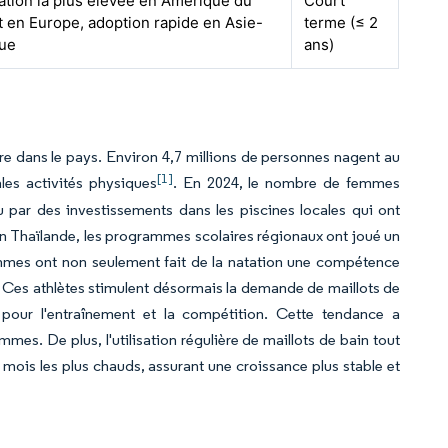
ation la plus élevée en Amérique du
Court
t en Europe, adoption rapide en Asie-
terme (≤ 2
que
ans)
ire dans le pays. Environ 4,7 millions de personnes nagent au
[1]
les activités physiques
. En 2024, le nombre de femmes
par des investissements dans les piscines locales qui ont
t en Thaïlande, les programmes scolaires régionaux ont joué un
ammes ont non seulement fait de la natation une compétence
. Ces athlètes stimulent désormais la demande de maillots de
pour l'entraînement et la compétition. Cette tendance a
es. De plus, l'utilisation régulière de maillots de bain tout
mois les plus chauds, assurant une croissance plus stable et