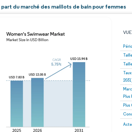
et part du marché des maillots de bain pour femmes
VUE
Péri
Tail
Tail
Taux
2031
Marc
Image © Mordor Intelligence. La réutilisation nécessite un
Plus
Plus
Conc
Image 
Acte