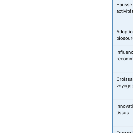
Hausse 
activit
Adoptio
biosour
Influen
recomma
Croissa
voyages
Innovat
tissus