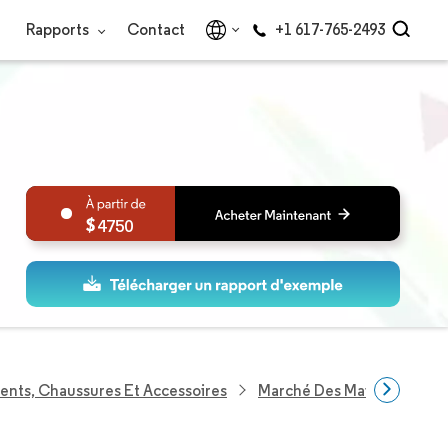
Rapports
Contact
+1 617-765-2493
4750
ents, Chaussures Et Accessoires
Marché Des Maillots De Ba