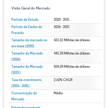
Visão Geral do Mercado
Período de Estudo
2020 - 2031
Período de Dados de
2026 - 2031
Previsão
Tamanho do mercado no
433.01 Milhões de dólares
ano base (2025)
Tamanho do Mercado
443.35 Milhões de dólares
(2026)
Tamanho do Mercado
504.59 Milhões de dólares
(2031)
Taxa de crescimento
2.62% CAGR
(2026 - 2031)
Concentração do
Médio
Mercado
Imagem © Mordor Intelligence. O reuso requer atribuição conforme CC BY 4.0.
Principais jogadores