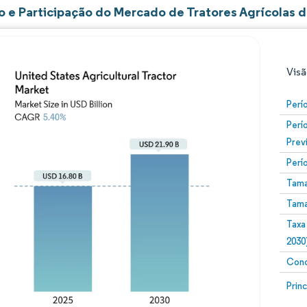
 e Participação do Mercado de Tratores Agrícolas 
Visã
Perí
Perí
Prev
Perí
Tama
Tama
Imagem © Mordor Intelligence. O reuso requer atribuiç
Taxa
2030
Conc
Image
Prin