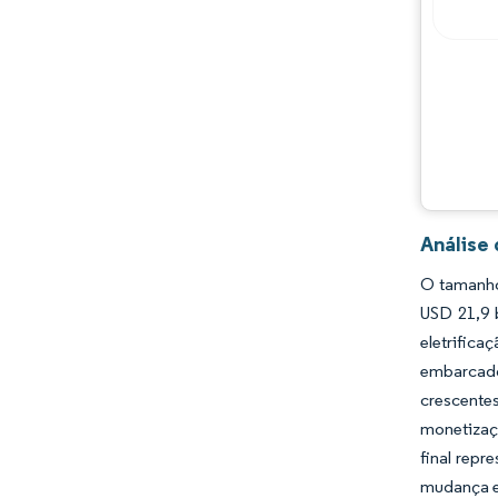
Análise
O tamanho
USD 21,9 
eletrific
embarcado
crescentes
monetizaç
final repr
mudança em