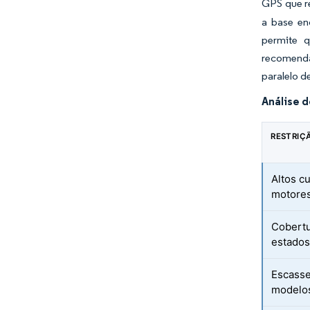
GPS que r
a base en
permite 
recomend
paralelo d
Análise 
RESTRIÇ
Altos c
motores
Cobertu
estado
Escasse
modelo