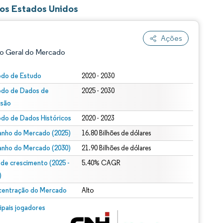
dos Estados Unidos
Ações
o Geral do Mercado
odo de Estudo
2020 - 2030
odo de Dados de
2025 - 2030
isão
odo de Dados Históricos
2020 - 2023
nho do Mercado (2025)
16.80 Bilhões de dólares
nho do Mercado (2030)
21.90 Bilhões de dólares
ão conforme CC BY 4.0.
 de crescimento (2025 -
5.40% CAGR
)
entração do Mercado
Alto
m © Mordor Intelligence. O reuso requer atribuição conforme CC BY 4.0.
cipais jogadores