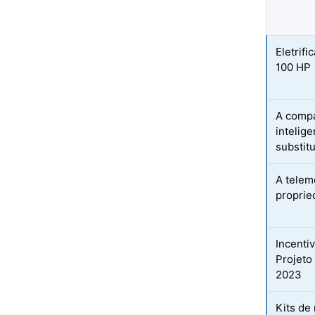
Eletrif
100 HP
A compa
intelig
substit
A telem
proprie
Incenti
Projeto
2023
Kits de