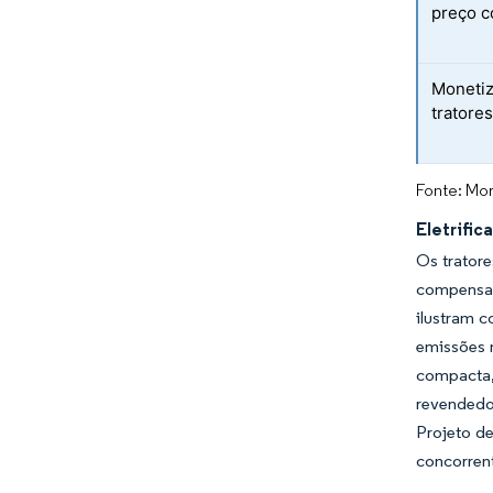
preço c
Monetiz
tratore
Fonte: Mor
Eletrifi
Os tratore
compensam
ilustram c
emissões 
compacta,
revendedo
Projeto d
concorrent