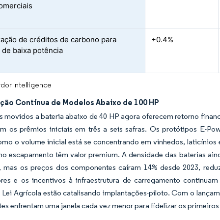
omerciais
ação de créditos de carbono para
+0.4%
s de baixa potência
dor Intelligence
cação Contínua de Modelos Abaixo de 100 HP
s movidos a bateria abaixo de 40 HP agora oferecem retorno finance
 os prêmios iniciais em três a seis safras. Os protótipos E-P
omo o volume inicial está se concentrando em vinhedos, laticínios
no escapamento têm valor premium. A densidade das baterias aind
 mas os preços dos componentes caíram 14% desde 2023, reduzi
res e os incentivos à infraestrutura de carregamento continuam 
e Lei Agrícola estão catalisando implantações-piloto. Com o lanç
es enfrentam uma janela cada vez menor para fidelizar os primeiros