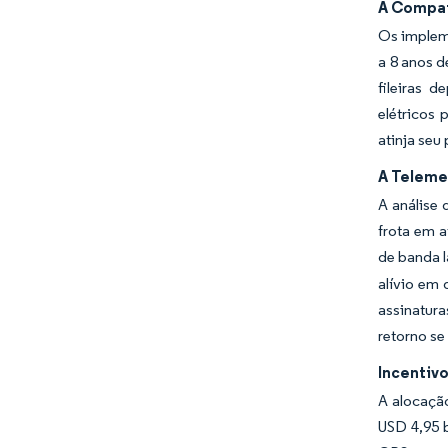
A Compat
Os impleme
a 8 anos d
fileiras 
elétricos
atinja seu
A Teleme
A análise
frota em 
de banda 
alívio em 
assinatura
retorno se
Incentivo
A alocaçã
USD 4,95 