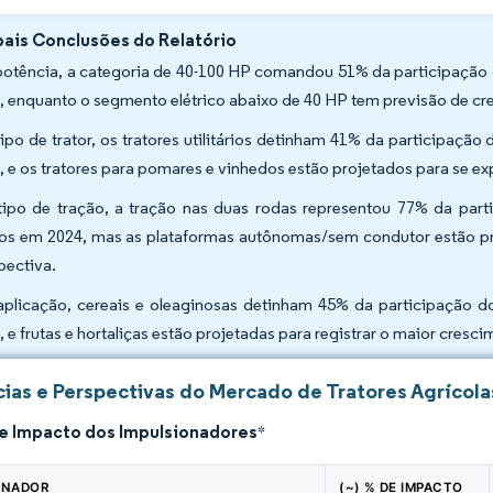
pais Conclusões do Relatório
potência, a categoria de 40-100 HP comandou 51% da participação 
, enquanto o segmento elétrico abaixo de 40 HP tem previsão de c
tipo de trator, os tratores utilitários detinham 41% da participaç
, e os tratores para pomares e vinhedos estão projetados para se 
tipo de tração, a tração nas duas rodas representou 77% da par
os em 2024, mas as plataformas autônomas/sem condutor estão p
pectiva.
aplicação, cereais e oleaginosas detinham 45% da participação 
, e frutas e hortaliças estão projetadas para registrar o maior cres
ias e Perspectivas do Mercado de Tratores Agrícola
de Impacto dos Impulsionadores
*
ONADOR
(~) % DE IMPACTO