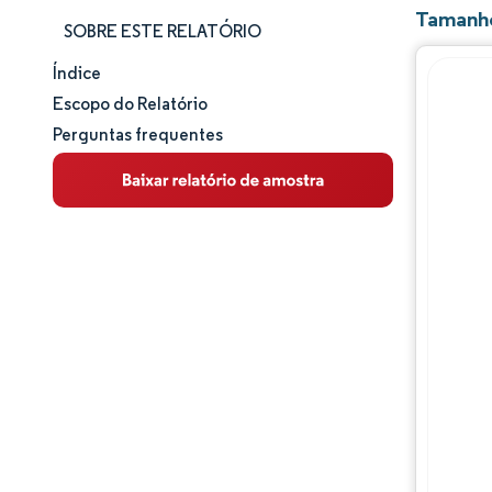
Tamanho
SOBRE ESTE RELATÓRIO
Índice
Tamanho e participação de mercado
Escopo do Relatório
Perguntas frequentes
Análise de mercado
Tendências e insights
Análise de segmentos
Análise geográfica
Panorama competitivo
Principais jogadores
Desenvolvimentos da indústria