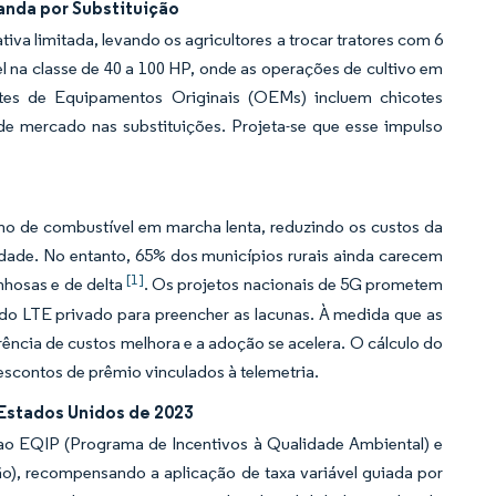
anda por Substituição
a limitada, levando os agricultores a trocar tratores com 6
el na classe de 40 a 100 HP, onde as operações de cultivo em
ntes de Equipamentos Originais (OEMs) incluem chicotes
de mercado nas substituições. Projeta-se que esse impulso
umo de combustível em marcha lenta, reduzindo os custos da
dade. No entanto, 65% dos municípios rurais ainda carecem
[1]
nhosas e de delta
. Os projetos nacionais de 5G prometem
ndo LTE privado para preencher as lacunas. À medida que as
ência de custos melhora e a adoção se acelera. O cálculo do
scontos de prêmio vinculados à telemetria.
 Estados Unidos de 2023
 ao EQIP (Programa de Incentivos à Qualidade Ambiental) e
), recompensando a aplicação de taxa variável guiada por