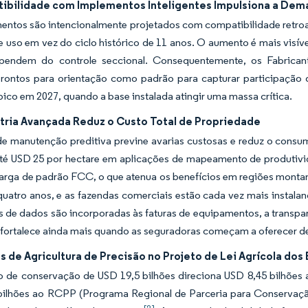
ibilidade com Implementos Inteligentes Impulsiona a Dem
ntos são intencionalmente projetados com compatibilidade retroativ
e uso em vez do ciclo histórico de 11 anos. O aumento é mais visív
dependem do controle seccional. Consequentemente, os Fabrica
 prontos para orientação como padrão para capturar participação 
 pico em 2027, quando a base instalada atingir uma massa crítica.
tria Avançada Reduz o Custo Total de Propriedade
 de manutenção preditiva previne avarias custosas e reduz o cons
até USD 25 por hectare em aplicações de mapeamento de produtivi
larga de padrão FCC, o que atenua os benefícios em regiões monta
quatro anos, e as fazendas comerciais estão cada vez mais instala
s de dados são incorporadas às faturas de equipamentos, a transpar
 fortalece ainda mais quando as seguradoras começam a oferecer de
s de Agricultura de Precisão no Projeto de Lei Agrícola dos
o de conservação de USD 19,5 bilhões direciona USD 8,45 bilhões
bilhões ao RCPP (Programa Regional de Parceria para Conservação