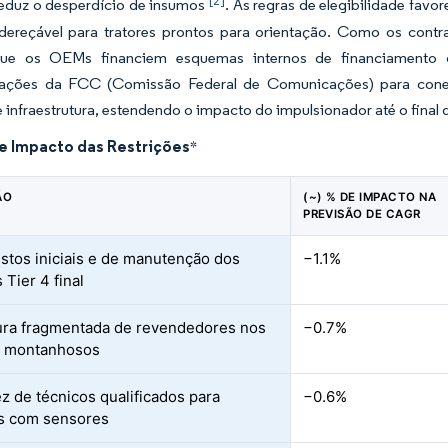
[2]
eduz o desperdício de insumos
. As regras de elegibilidade fav
dereçável para tratores prontos para orientação. Como os contra
que os OEMs financiem esquemas internos de financiamento 
ações da FCC (Comissão Federal de Comunicações) para conec
e infraestrutura, estendendo o impacto do impulsionador até o final
de Impacto das Restrições
*
ÃO
(~) % DE IMPACTO NA
PREVISÃO DE CAGR
ustos iniciais e de manutenção dos
−1.1%
 Tier 4 final
ra fragmentada de revendedores nos
−0.7%
s montanhosos
z de técnicos qualificados para
−0.6%
s com sensores