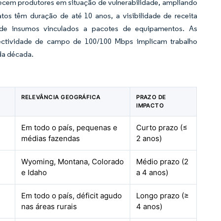
orecem produtores em situação de vulnerabilidade, ampliando
tos têm duração de até 10 anos, a visibilidade de receita
de insumos vinculados a pacotes de equipamentos. As
tividade de campo de 100/100 Mbps implicam trabalho
 da década.
RELEVÂNCIA GEOGRÁFICA
PRAZO DE
IMPACTO
Em todo o país, pequenas e
Curto prazo (≤
médias fazendas
2 anos)
Wyoming, Montana, Colorado
Médio prazo (2
e Idaho
a 4 anos)
Em todo o país, déficit agudo
Longo prazo (≥
nas áreas rurais
4 anos)