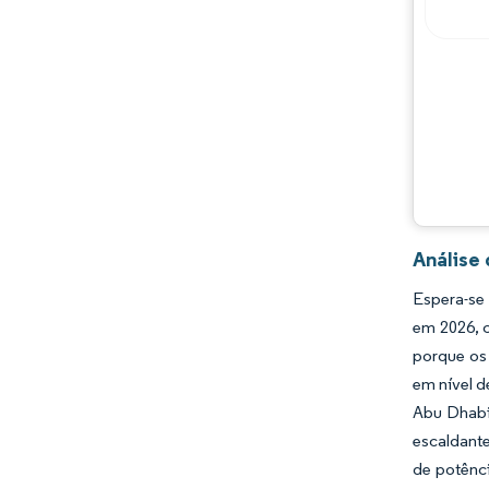
Análise
Espera-se 
em 2026, 
porque os 
em nível 
Abu Dhabi
escaldante
de potênc