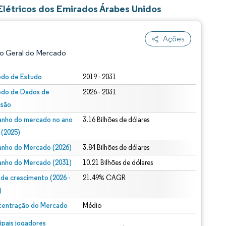
Elétricos dos Emirados Árabes Unidos
Ações
o Geral do Mercado
odo de Estudo
2019 - 2031
odo de Dados de
2026 - 2031
isão
nho do mercado no ano
3.16 Bilhões de dólares
 (2025)
nho do Mercado (2026)
3.84 Bilhões de dólares
ão conforme CC BY 4.0.
nho do Mercado (2031)
10.21 Bilhões de dólares
 de crescimento (2026 -
21.49% CAGR
)
entração do Mercado
Médio
m © Mordor Intelligence. O reuso requer atribuição conforme CC BY 4.0.
cipais jogadores