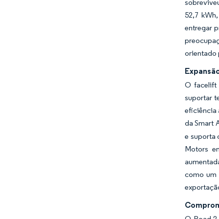
sobrevive
52,7 kWh,
entregar p
preocupaç
orientado 
Expansão
O facelif
suportar 
eficiênci
da Smart 
e suporta 
Motors em
aumentada
como um m
exportaçã
Compromi
O Road 2.0