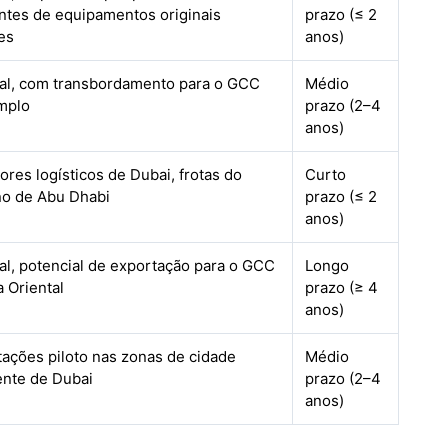
antes de equipamentos originais
prazo (≤ 2
es
anos)
al, com transbordamento para o GCC
Médio
mplo
prazo (2–4
anos)
res logísticos de Dubai, frotas do
Curto
o de Abu Dhabi
prazo (≤ 2
anos)
al, potencial de exportação para o GCC
Longo
a Oriental
prazo (≥ 4
anos)
tações piloto nas zonas de cidade
Médio
gente de Dubai
prazo (2–4
anos)