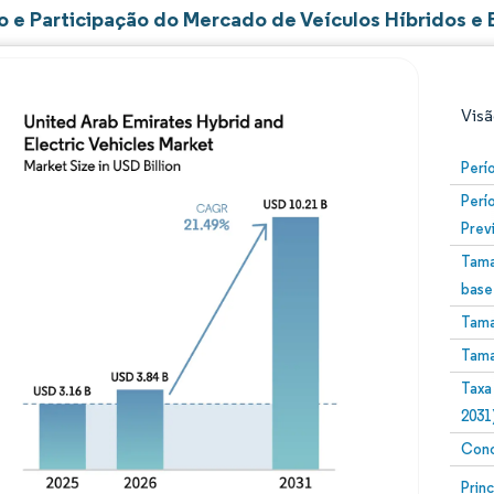
 e Participação do Mercado de Veículos Híbridos e 
Visã
Perí
Perí
Prev
Tama
base
Tama
Imagem © Mordor Intelligence. O reuso requer atribuiç
Tama
Taxa
2031
Conc
Image
Prin