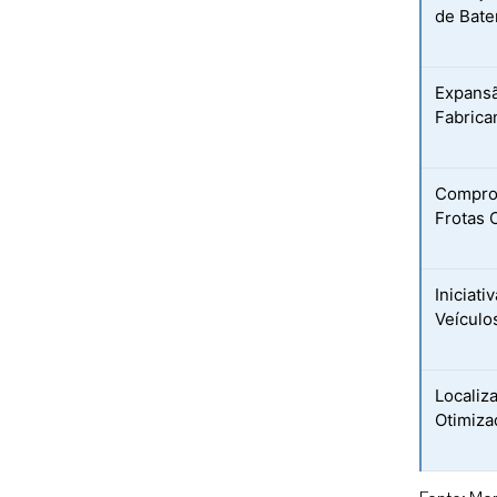
de Bate
Expans
Fabrica
Comprom
Frotas 
Iniciat
Veículo
Localiz
Otimiza