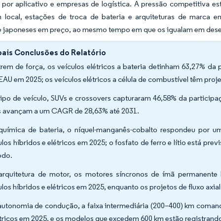
 por aplicativo e empresas de logística. A pressão competitiva es
local, estações de troca de bateria e arquiteturas de marca em 
e japoneses em preço, ao mesmo tempo em que os igualam em des
pais Conclusões do Relatório
trem de força, os veículos elétricos a bateria detinham 63,27% da 
EAU em 2025; os veículos elétricos a célula de combustível têm pr
tipo de veículo, SUVs e crossovers capturaram 46,58% da participa
s avançam a um CAGR de 28,63% até 2031.
química de bateria, o níquel-manganês-cobalto respondeu por 
ulos híbridos e elétricos em 2025; o fosfato de ferro e lítio está 
odo.
arquitetura de motor, os motores síncronos de ímã permanente
ulos híbridos e elétricos em 2025, enquanto os projetos de fluxo axi
autonomia de condução, a faixa intermediária (200–400) km coma
étricos em 2025, e os modelos que excedem 600 km estão registran