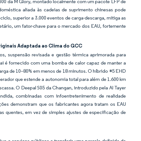
V300 da M Glory, montado localmente com um pacote LFP de
doméstica aliada às cadeias de suprimento chinesas pode
ciclo, superior a 3.000 eventos de carga-descarga, mitiga as
etário, um fator-chave para o mercado dos EAU, fortemente
iginais Adaptada ao Clima do GCC
dos, suspensão revisada e gestão térmica aprimorada para
ai é fornecido com uma bomba de calor capaz de manter a
ecarga de 10–80% em menos de 18 minutos. O híbrido #5 EHD
rador que estende a autonomia total para além de 1.600 km
escassa. O Deepal S05 da Changan, introduzido pela Al Tayer
ndida, combinadas com infoentretenimento de realidade
ações demonstram que os fabricantes agora tratam os EAU
 quentes, em vez de simples ajustes de especificação de
tivo e serviços públicos a transferir uma parcela definida de