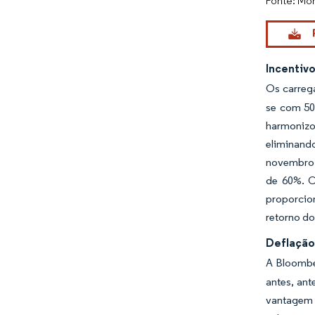
Fonte: Mor
Incentiv
Os carreg
se com 50
harmonizo
eliminand
novembro d
de 60%. O
proporcio
retorno do
Deflação
A Bloombe
antes, an
vantagem 