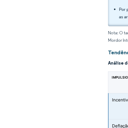
Por 
as a
Nota: O ta
Mordor Int
Tendênc
Análise 
IMPULSI
Incenti
Deflaçã