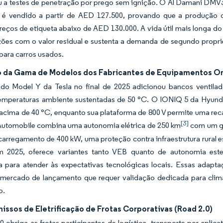
u a testes de penetração por prego sem ignição. O Al Damani DM
 é vendido a partir de AED 127.500, provando que a produção 
reços de etiqueta abaixo de AED 130.000. A vida útil mais longa do 
ões com o valor residual e sustenta a demanda de segundo propri
para carros usados.
 da Gama de Modelos dos Fabricantes de Equipamentos Or
t do Model Y da Tesla no final de 2025 adicionou bancos ventila
temperaturas ambiente sustentadas de 50 °C. O IONIQ 5 da Hyund
a acima de 40 °C, enquanto sua plataforma de 800 V permite uma r
[3]
Automobile combina uma autonomia elétrica de 250 km
com um ge
carregamento de 400 kW, uma proteção contra infraestrutura rural 
 2025, oferece variantes tanto VEB quanto de autonomia este
 para atender às expectativas tecnológicas locais. Essas adapt
ercado de lançamento que requer validação dedicada para climas
o.
ssos de Eletrificação de Frotas Corporativas (Road 2.0)
 obriga as frotas participantes de logística, transporte por aplica