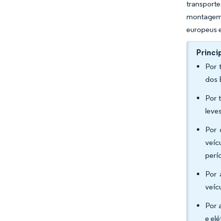
transporte
montagem 
europeus 
Princi
Por 
dos 
Por 
leve
Por 
veíc
perí
Por 
veíc
Por 
e el