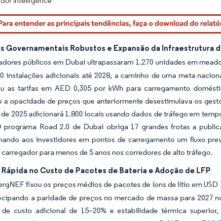
dor Intelligence
os Governamentais Robustos e Expansão da Infraestrutura
adores públicos em Dubai ultrapassaram 1.270 unidades em mead
0 instalações adicionais até 2028, a caminho de uma meta nacion
u as tarifas em AED 0,305 por kWh para carregamento domésti
o a opacidade de preços que anteriormente desestimulava os gesto
e 2025 adicionará 1.800 locais usando dados de tráfego em tempo r
 programa Road 2.0 de Dubai obriga 17 grandes frotas a publica
nando aos investidores em pontos de carregamento um fluxo previ
 carregador para menos de 5 anos nos corredores de alto tráfego.
 Rápida no Custo de Pacotes de Bateria e Adoção de LFP
rgNEF fixou os preços médios de pacotes de íons de lítio em USD
tecipando a paridade de preços no mercado de massa para 2027 nos
de custo adicional de 15–20% e estabilidade térmica superior