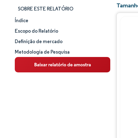
Tamanho
SOBRE ESTE RELATÓRIO
Índice
Tamanho e participação de mercado
Escopo do Relatório
Análise de mercado
Definição de mercado
Metodologia de Pesquisa
Tendências e insights
Análise de segmentos
Panorama competitivo
Principais jogadores
Desenvolvimentos da indústria