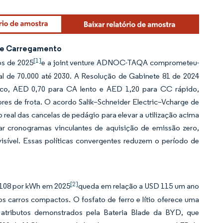
 de Carregamento
[1]
os de 2025
e a joint venture ADNOC-TAQA comprometeu-
al de 70.000 até 2030. A Resolução de Gabinete 81 de 2024
co, AED 0,70 para CA lento e AED 1,20 para CC rápido,
res de frota. O acordo Salik–Schneider Electric–Vcharge de
eal das cancelas de pedágio para elevar a utilização acima
r cronogramas vinculantes de aquisição de emissão zero,
sível. Essas políticas convergentes reduzem o período de
[2]
 108 por kWh em 2025
queda em relação a USD 115 um ano
 carros compactos. O fosfato de ferro e lítio oferece uma
, atributos demonstrados pela Bateria Blade da BYD, que