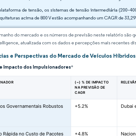
plataforma de tensão, os sistemas de tensão intermediária (200–4
rquiteturas acima de 800 V estão acompanhando um CAGR de 33,29
manho do mercado e os números de previsão neste relatório são ge
elligence, atualizada com os dados e percepções mais recentes di
ias e Perspectivas do Mercado de Veículos Híbridos
de Impacto dos Impulsionadores
*
ONADOR
(~) % DE IMPACTO
RELEVÂ
NA PREVISÃO DE
CAGR
vos Governamentais Robustos
+5.2%
Dubai 
o Rápida no Custo de Pacotes
+4.8%
Nacion