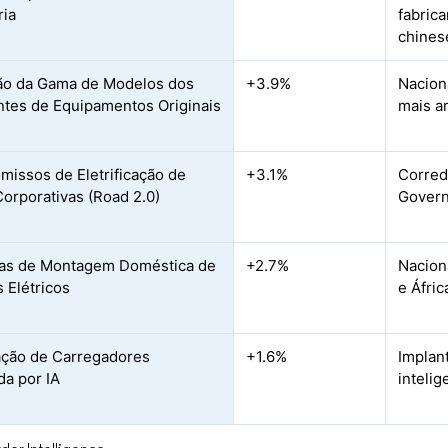
ria
fabric
chines
ão da Gama de Modelos dos
+3.9%
Nacion
ntes de Equipamentos Originais
mais a
issos de Eletrificação de
+3.1%
Corredo
Corporativas (Road 2.0)
Govern
ivas de Montagem Doméstica de
+2.7%
Nacion
s Elétricos
e Áfric
ação de Carregadores
+1.6%
Implan
da por IA
inteli