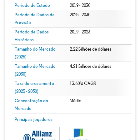
Período de Estudo
2019 - 2030
Período de Dados de
2025 - 2030
Previsão
Período de Dados
2019 - 2023
Históricos
Tamanho do Mercado
2.22 Bilhões de dólares
(2025)
Tamanho do Mercado
4.21 Bilhões de dólares
(2030)
Taxa de crescimento
13.60% CAGR
(2025 - 2030)
Concentração do
Médio
Mercado
Imagem © Mordor Intelligence. O reuso requer atribuição conforme CC BY 4.0.
Principais jogadores