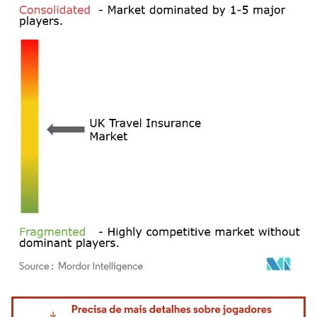
Imagem © Mordor Intelligence. O reuso requer atribuição conforme CC BY 4.0.