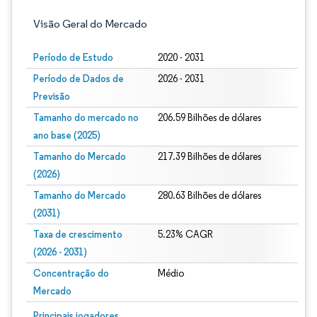
Visão Geral do Mercado
Período de Estudo
2020 - 2031
Período de Dados de
2026 - 2031
Previsão
Tamanho do mercado no
206.59 Bilhões de dólares
ano base (2025)
Tamanho do Mercado
217.39 Bilhões de dólares
(2026)
Tamanho do Mercado
280.63 Bilhões de dólares
(2031)
Taxa de crescimento
5.23% CAGR
(2026 - 2031)
Concentração do
Médio
Mercado
Imagem © Mordor Intelligence. O reuso requer atribuição conforme CC BY 4.0.
Principais jogadores