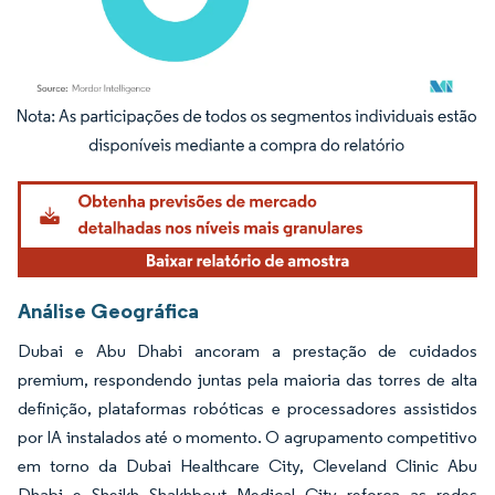
Imagem © Mordor Intelligence. O reuso requer atribuição conforme CC BY 4.0.
Análise Geográfica
Dubai e Abu Dhabi ancoram a prestação de cuidados
premium, respondendo juntas pela maioria das torres de alta
definição, plataformas robóticas e processadores assistidos
por IA instalados até o momento. O agrupamento competitivo
em torno da Dubai Healthcare City, Cleveland Clinic Abu
Dhabi e Sheikh Shakhbout Medical City reforça as redes