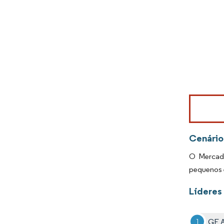
Imagem © Mo
Cenário
O Mercado
pequenos e
Líderes
GE A