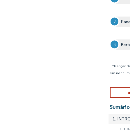
Pana
Bert
*Isenção de
em nenhuma
Sumário
1. INT
1.1 