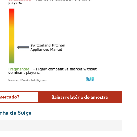
Mordor Intelligence. O reuso requer atribuição conforme CC BY 4.0.
nha da Suíça