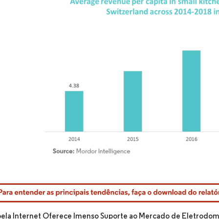
rdor Intelligence. O reuso requer atribuição conforme CC BY 4.0.
pela Internet Oferece Imenso Suporte ao Mercado de Eletrodom