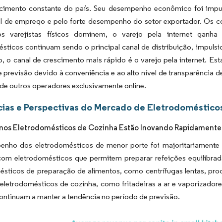
cimento constante do país. Seu desempenho econômico foi impu
el de emprego e pelo forte desempenho do setor exportador. Os c
 varejistas físicos dominem, o varejo pela internet ganha t
sticos continuam sendo o principal canal de distribuição, impuls
, o canal de crescimento mais rápido é o varejo pela internet. Es
 previsão devido à conveniência e ao alto nível de transparência 
de outros operadores exclusivamente online.
ias e Perspectivas do Mercado de Eletrodomésticos
nos Eletrodomésticos de Cozinha Estão Inovando Rapidament
nho dos eletrodomésticos de menor porte foi majoritariamente 
 com eletrodomésticos que permitem preparar refeições equilibrad
ésticos de preparação de alimentos, como centrífugas lentas, pro
eletrodomésticos de cozinha, como fritadeiras a ar e vaporizador
continuam a manter a tendência no período de previsão.