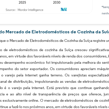
*Isen
nenhu
Imagem © Mordor Intelligence. O reuso requer atribuição conforme CC BY 4.0.
 do Mercado de Eletrodomésticos de Cozinha da Suíç
que o Mercado de Eletrodomésticos de Cozinha da Suíça registre u
 de eletrodomésticos de cozinha da Suíça cresceu significativa
anos, em virtude dos favoráveis níveis de renda dos consumidores
Seu desempenho econômico foi impulsionado pela melhora do sent
empenho do setor exportador. Os consumidores apreciam máquinas
o varejo pela internet ganha terreno. Os varejistas especializ
canal de distribuição, impulsionando as vendas de eletrodoméstic
do é o varejo pela internet. Está previsto que continue ganhan
cia e ao alto nível de transparência de preços que oferece, 
s exclusivamente online. O mercado de eletrodomésticos de cozinh
tinue a fazê-lo nos próximos anos, em virtude dos favoráveis níve