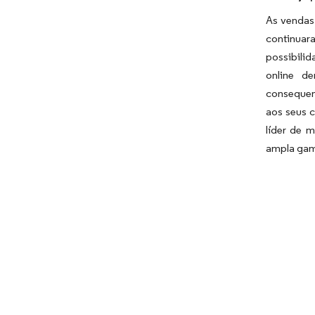
As vendas 
continuar
possibilid
online d
consequen
aos seus 
líder de 
ampla gama