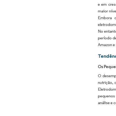
e em cres
maior nív
Embora os
eletrodomé
No entanto
período de
Amazon e 
Tendênc
Os Peque
O desempe
nutrição,
Eletrodom
pequenos 
análise e 