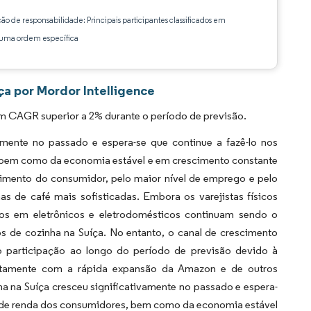
ção de responsabilidade: Principais participantes classificados em
ma ordem específica
a por Mordor Intelligence
m CAGR superior a 2% durante o período de previsão.
mente no passado e espera-se que continue a fazê-lo nos
, bem como da economia estável e em crescimento constante
imento do consumidor, pelo maior nível de emprego e pelo
 de café mais sofisticadas. Embora os varejistas físicos
ados em eletrônicos e eletrodomésticos continuam sendo o
os de cozinha na Suíça. No entanto, o canal de crescimento
do participação ao longo do período de previsão devido à
juntamente com a rápida expansão da Amazon e de outros
a na Suíça cresceu significativamente no passado e espera-
is de renda dos consumidores, bem como da economia estável