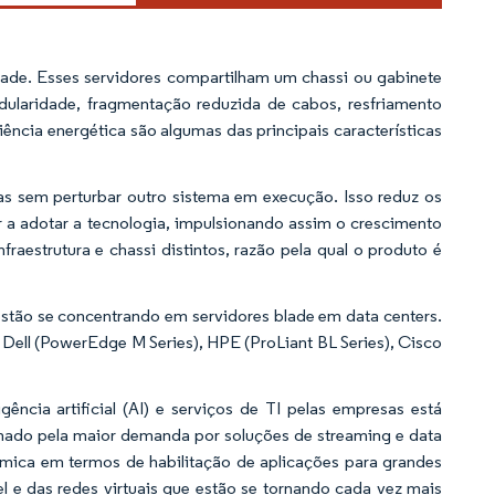
blade. Esses servidores compartilham um chassi ou gabinete
ularidade, fragmentação reduzida de cabos, resfriamento
ciência energética são algumas das principais características
as sem perturbar outro sistema em execução. Isso reduz os
r a adotar a tecnologia, impulsionando assim o crescimento
aestrutura e chassi distintos, razão pela qual o produto é
 estão se concentrando em servidores blade em data centers.
Dell (PowerEdge M Series), HPE (ProLiant BL Series), Cisco
cia artificial (AI) e serviços de TI pelas empresas está
onado pela maior demanda por soluções de streaming e data
ômica em termos de habilitação de aplicações para grandes
l e das redes virtuais que estão se tornando cada vez mais