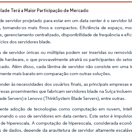
Blade Terá a Maior Participação de Mercado
de servidor projetado para estar em um data center é o servidor 
tornando-os mais finos e compactos. Eficiência de espaço, mod
te, gerenciamento centralizado, disponibilidade de frequência e efi
ícios dos servidores blade.
 de servidor únicas ou múltiplas podem ser inseridas ou removid
de hardware, o que provavelmente atrairá os participantes do seto
ado. Além disso, cada lâmina de servidor não consiste em uma infr
amente mais barato em comparação com outras soluções.
ender às necessidades dos usuários finais, as principais empresas
esas proeminentes que fabricam servidores blade na Suíça incluem 
ade Servers) e Lenovo (ThinkSystem Blade Servers), entre outras.
ente adoção de tecnologias como computação em nuvem, inteligên
onando o uso de servidores em data centers. Este setor é impulsi
 de hiperescala. A computação de hiperescala, considerada econ
 de dados, depende da arquitetura de servidor altamente escaláve