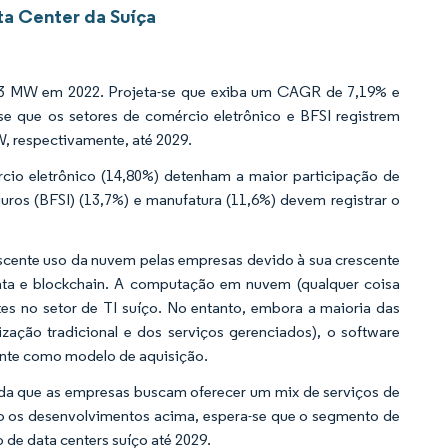
ta Center da Suíça
93 MW em 2022. Projeta-se que exiba um CAGR de 7,19% e
e que os setores de comércio eletrônico e BFSI registrem
, respectivamente, até 2029.
rcio eletrônico (14,80%) detenham a maior participação de
uros (BFSI) (13,7%) e manufatura (11,6%) devem registrar o
scente uso da nuvem pelas empresas devido à sua crescente
 data e blockchain. A computação em nuvem (qualquer coisa
es no setor de TI suíço. No entanto, embora a maioria das
zação tradicional e dos serviços gerenciados), o software
tante como modelo de aquisição.
ida que as empresas buscam oferecer um mix de serviços de
do os desenvolvimentos acima, espera-se que o segmento de
de data centers suíço até 2029.