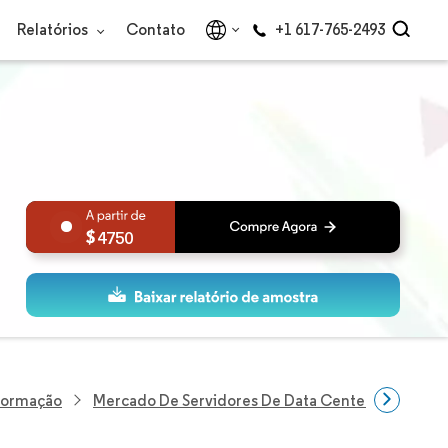
Relatórios
Contato
+1 617-765-2493
4750
nformação
Mercado De Servidores De Data Center Da Suíça