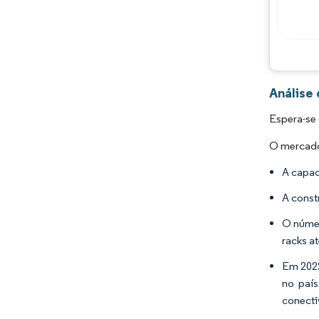
Análise
Espera-se 
O mercado 
A capac
A const
O númer
racks a
Em 2022
no país
conecti