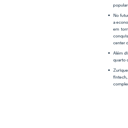
popular
No futu
a econo
em torn
conquis
center 
Além di
quarto 
Zurique
fintech
complem