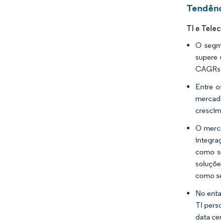
Tendênc
TI e Tele
O segm
supere 
CAGRs d
Entre o
mercado
crescim
O merca
integra
como se
soluçõe
como se
No enta
TI pers
data ce