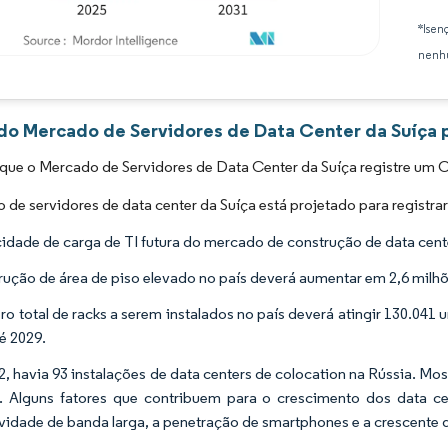
*Isen
nenhu
Imagem © Mordor Intelligence. O reuso requer atribuição conforme CC BY 4.0.
 do Mercado de Servidores de Data Center da Suíça p
que o Mercado de Servidores de Data Center da Suíça registre um 
de servidores de data center da Suíça está projetado para registr
idade de carga de TI futura do mercado de construção de data cente
rução de área de piso elevado no país deverá aumentar em 2,6 milh
o total de racks a serem instalados no país deverá atingir 130.041
té 2029.
, havia 93 instalações de data centers de colocation na Rússia. Mos
. Alguns fatores que contribuem para o crescimento dos data 
vidade de banda larga, a penetração de smartphones e a crescente d