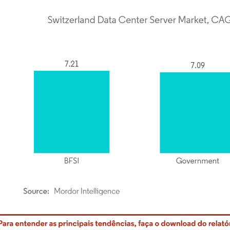
rdor Intelligence. O reuso requer atribuição conforme CC BY 4.0.