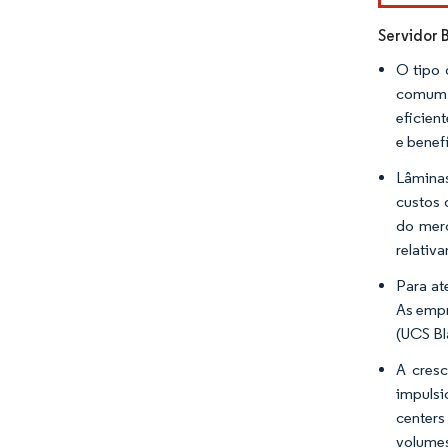
Servidor 
O tipo 
comum, 
eficien
e benef
Lâminas
custos 
do merc
relativ
Para at
As empr
(UCS Bl
A cresc
impulsi
centers
volumes