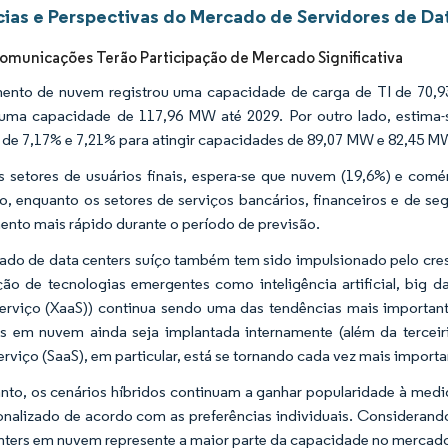
ias e Perspectivas do Mercado de Servidores de Da
comunicações Terão Participação de Mercado Significativa
ento de nuvem registrou uma capacidade de carga de TI de 70,
uma capacidade de 117,96 MW até 2029. Por outro lado, estima-s
e 7,17% e 7,21% para atingir capacidades de 89,07 MW e 82,45 MW
s setores de usuários finais, espera-se que nuvem (19,6%) e comé
, enquanto os setores de serviços bancários, financeiros e de seg
ento mais rápido durante o período de previsão.
do de data centers suíço também tem sido impulsionado pelo cre
ção de tecnologias emergentes como inteligência artificial, big
rviço (XaaS)) continua sendo uma das tendências mais important
s em nuvem ainda seja implantada internamente (além da terceiri
rviço (SaaS), em particular, está se tornando cada vez mais impor
nto, os cenários híbridos continuam a ganhar popularidade à med
onalizado de acordo com as preferências individuais. Consideran
nters em nuvem represente a maior parte da capacidade no mercado 