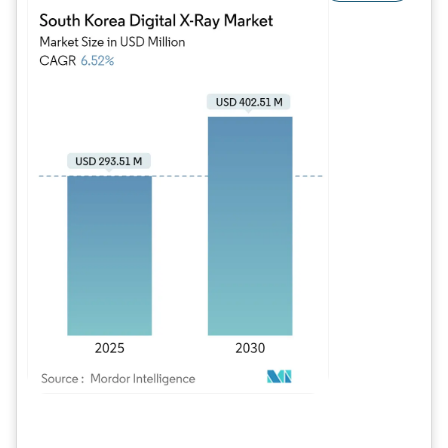
Imagem © Mordor Intelligence. O reuso requer atribuição conforme CC BY 4.0.