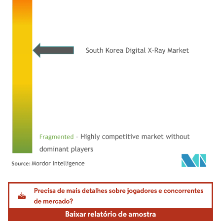
Imagem © Mordor Intelligence. O reuso requer atribuição conforme CC BY 4.0.