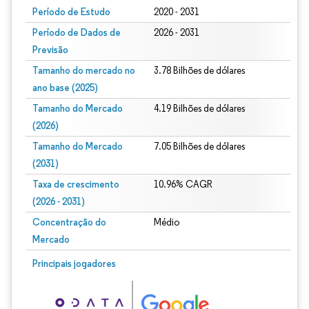
Período de Estudo
2020 - 2031
Período de Dados de
2026 - 2031
Previsão
Tamanho do mercado no
3.78 Bilhões de dólares
ano base (2025)
Tamanho do Mercado
4.19 Bilhões de dólares
(2026)
Tamanho do Mercado
7.05 Bilhões de dólares
(2031)
Taxa de crescimento
10.96% CAGR
(2026 - 2031)
Concentração do
Médio
Mercado
Imagem © Mordor Intelligence. O reuso requer atribuição conforme CC BY 4.0.
Principais jogadores