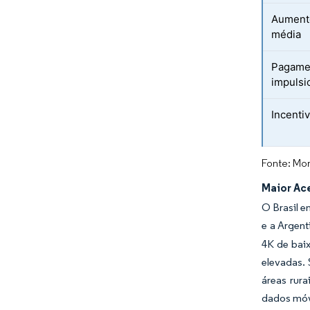
Aumento
média
Pagamen
impulsi
Incenti
Fonte: Mor
Maior Ace
O Brasil e
e a Argent
4K de bai
elevadas. 
áreas rur
dados móve