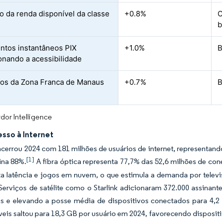
 da renda disponível da classe
+0.8%
C
b
tos instantâneos PIX
+1.0%
B
onando a acessibilidade
vos da Zona Franca de Manaus
+0.7%
B
dor Intelligence
sso à Internet
ncerrou 2024 com 181 milhões de usuários de internet, representa
[1]
ina 88%.
A fibra óptica representa 77,7% das 52,6 milhões de cone
xa latência e jogos em nuvem, o que estimula a demanda por telev
Serviços de satélite como o Starlink adicionaram 372.000 assinant
ais e elevando a posse média de dispositivos conectados para 4,
is saltou para 18,3 GB por usuário em 2024, favorecendo dispositi