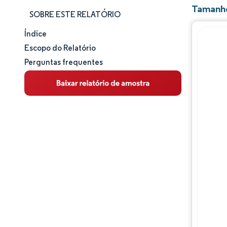
Tamanho
SOBRE ESTE RELATÓRIO
Índice
Tamanho e participação de mercado
Escopo do Relatório
Perguntas frequentes
Análise de mercado
Tendências e insights
Análise de segmentos
Análise geográfica
Panorama competitivo
Principais jogadores
Desenvolvimentos da indústria