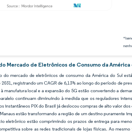
*Isen
nenhu
 do Mercado de Eletrônicos de Consumo da América d
 do mercado de eletrônicos de consumo da América do Sul está
é 2031, registrando um CAGR de 6,13% ao longo do período de previ
s à manufatura local e a expansão do 5G estão convertendo a dema
aralelo continuam diminuindo à medida que os reguladores intensi
 instantâneos PIX do Brasil já deslocou compras de alto valor dos c
 Manaus estão transformando a região de um destino puramente im
io eletrônico estão comprimindo os prazos de entrega para menos 
ompetitiva sobre as redes tradicionais de lojas físicas. Ao mesm