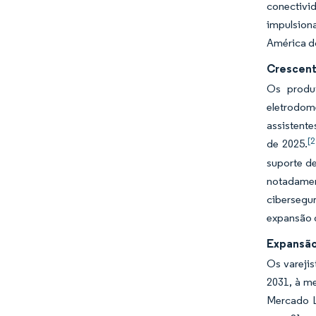
conectivid
impulsion
América do
Crescent
Os produt
eletrodom
assistente
[2
de 2025.
suporte d
notadament
cibersegur
expansão 
Expansão
Os vareji
2031, à m
Mercado Li