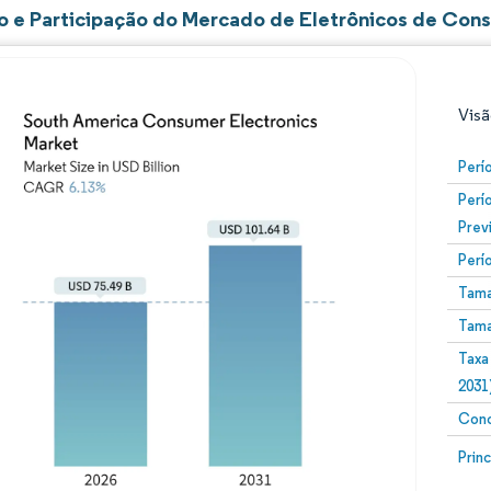
 e Participação do Mercado de Eletrônicos de Cons
Visã
Perí
Perí
Prev
Perí
Tama
Tama
Imagem © Mordor Intelligence. O reuso requer atribuiç
Taxa
2031
Conc
Image
Prin