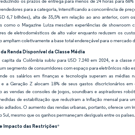
 reduzindo os prazos de entrega para menos de 24 horas para 68% 
vendedores para a categoria, intensificando a concorrência de preç
USD 6,7 bilhões), alta de 35,5% em relação ao ano anterior, com 
s como o Magazine Luiza mesclam experiências de showroom com
es de eletrodomésticos de alto valor enquanto reduzem os custo
 ampliam coletivamente a base total endereçável para o mercado d
da Renda Disponível da Classe Média
 capita da Colômbia subiu para USD 7.240 em 2024, e a classe m
um segmento de consumidores com espaço para eletrônicos não ess
nde os salários em finanças e tecnologia superam as médias
ls e a Geração Z alocam 18% de seus gastos discricionários e
do as vendas de consoles de jogos, soundbars e aspiradores rob
s medidas de estabilização que reduziram a inflação mensal para
ção adiados. O aumento das rendas urbanas, portanto, oferece um 
o Sul, mesmo que os ganhos permaneçam desiguais entre os países
de Impacto das Restrições
*