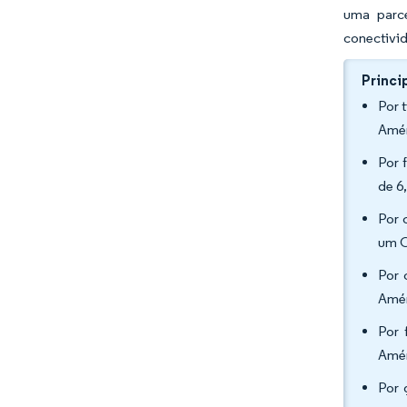
uma parce
conectivid
Princi
Por 
Amér
Por 
de 6
Por 
um C
Por 
Amér
Por 
Amér
Por 