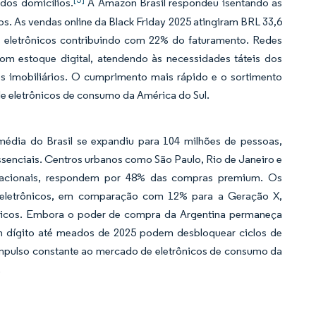
dos domicílios.
A Amazon Brasil respondeu isentando as
os. As vendas online da Black Friday 2025 atingiram BRL 33,6
os eletrônicos contribuindo com 22% do faturamento. Redes
 estoque digital, atendendo às necessidades táteis dos
s imobiliários. O cumprimento mais rápido e o sortimento
e eletrônicos de consumo da América do Sul.
édia do Brasil se expandiu para 104 milhões de pessoas,
enciais. Centros urbanos como São Paulo, Rio de Janeiro e
 nacionais, respondem por 48% das compras premium. Os
m eletrônicos, em comparação com 12% para a Geração X,
óticos. Embora o poder de compra da Argentina permaneça
 um dígito até meados de 2025 podem desbloquear ciclos de
impulso constante ao mercado de eletrônicos de consumo da
.