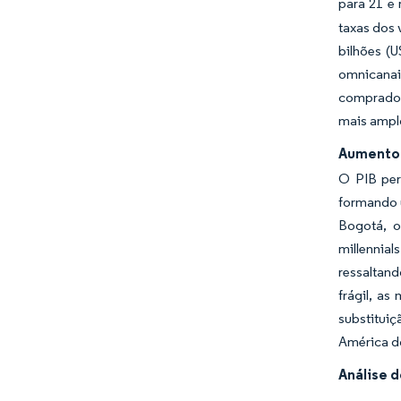
para 21 e
taxas dos 
bilhões (
omnicanai
comprador
mais amplo
Aumento 
O PIB per
formando 
Bogotá, o
millennia
ressaltan
frágil, a
substitui
América d
Análise 