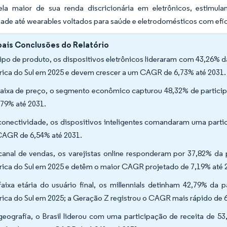
la maior de sua renda discricionária em eletrônicos, estimulan
ade até wearables voltados para saúde e eletrodomésticos com efic
pais Conclusões do Relatório
tipo de produto, os dispositivos eletrônicos lideraram com 43,26%
ica do Sul em 2025 e devem crescer a um CAGR de 6,73% até 2031.
faixa de preço, o segmento econômico capturou 48,32% de parti
,79% até 2031.
conectividade, os dispositivos inteligentes comandaram uma part
AGR de 6,54% até 2031.
canal de vendas, os varejistas online responderam por 37,82% d
ica do Sul em 2025 e detêm o maior CAGR projetado de 7,19% até 
faixa etária do usuário final, os millennials detinham 42,79% d
ica do Sul em 2025; a Geração Z registrou o CAGR mais rápido de
geografia, o Brasil liderou com uma participação de receita de 5