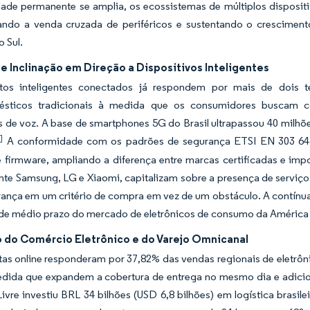
ade permanente se amplia, os ecossistemas de múltiplos dispositi
ando a venda cruzada de periféricos e sustentando o crescimen
 Sul.
e Inclinação em Direção a Dispositivos Inteligentes
os inteligentes conectados já respondem por mais de dois t
ésticos tradicionais à medida que os consumidores buscam c
s de voz. A base de smartphones 5G do Brasil ultrapassou 40 milhõe
]
A conformidade com os padrões de segurança ETSI EN 303 645 
e firmware, ampliando a diferença entre marcas certificadas e im
e Samsung, LG e Xiaomi, capitalizam sobre a presença de serviços
ança em um critério de compra em vez de um obstáculo. A contínua i
de médio prazo do mercado de eletrônicos de consumo da América 
 do Comércio Eletrônico e do Varejo Omnicanal
stas online responderam por 37,82% das vendas regionais de eletr
edida que expandem a cobertura de entrega no mesmo dia e adici
vre investiu BRL 34 bilhões (USD 6,8 bilhões) em logística brasil