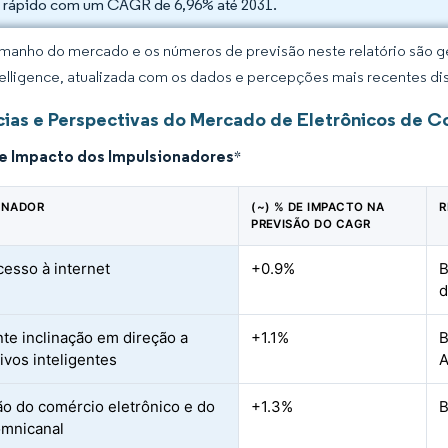
 rápido com um CAGR de 6,96% até 2031.
manho do mercado e os números de previsão neste relatório são ge
elligence, atualizada com os dados e percepções mais recentes di
ias e Perspectivas do Mercado de Eletrônicos de C
de Impacto dos Impulsionadores
*
ONADOR
(~) % DE IMPACTO NA
R
PREVISÃO DO CAGR
cesso à internet
+0.9%
B
d
te inclinação em direção a
+1.1%
B
ivos inteligentes
A
o do comércio eletrônico e do
+1.3%
B
omnicanal