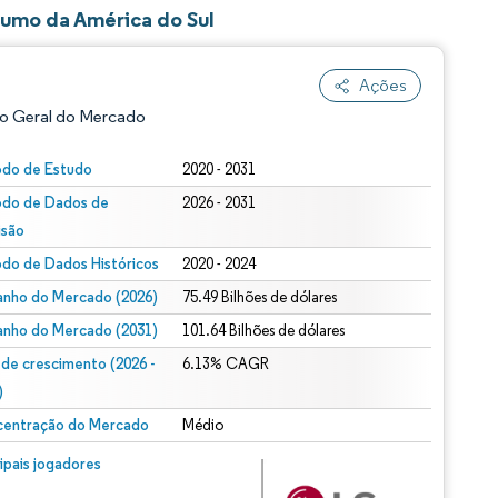
umo da América do Sul
Ações
o Geral do Mercado
odo de Estudo
2020 - 2031
odo de Dados de
2026 - 2031
isão
odo de Dados Históricos
2020 - 2024
nho do Mercado (2026)
75.49 Bilhões de dólares
nho do Mercado (2031)
101.64 Bilhões de dólares
ão conforme CC BY 4.0.
 de crescimento (2026 -
6.13% CAGR
)
entração do Mercado
Médio
m © Mordor Intelligence. O reuso requer atribuição conforme CC BY 4.0.
cipais jogadores