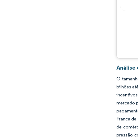
Análise
O tamanho
bilhões at
incentivo
mercado p
pagamentos
Franca de
de comérc
pressão c