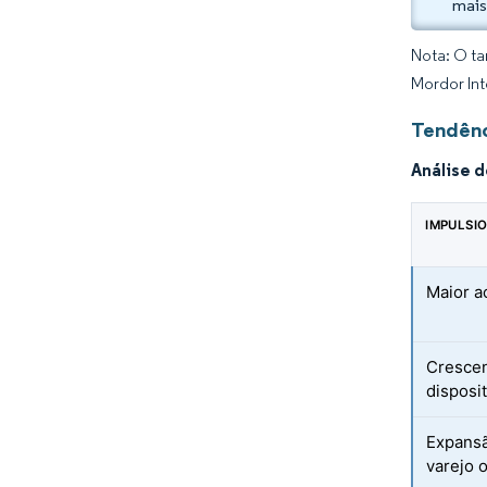
mais
Nota: O ta
Mordor Int
Tendênc
Análise 
IMPULSI
Maior a
Crescen
disposit
Expansã
varejo 