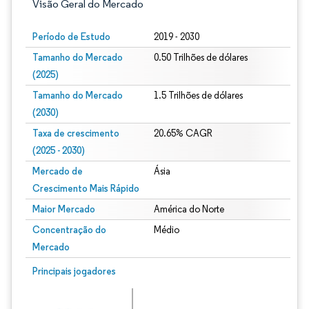
Visão Geral do Mercado
Período de Estudo
2019 - 2030
Tamanho do Mercado
0.50 Trilhões de dólares
(2025)
Tamanho do Mercado
1.5 Trilhões de dólares
(2030)
Taxa de crescimento
20.65% CAGR
(2025 - 2030)
Mercado de
Ásia
Crescimento Mais Rápido
Maior Mercado
América do Norte
Concentração do
Médio
Mercado
Imagem © Mordor Intelligence. O reuso requer atribuição conforme CC BY 4.0.
Principais jogadores