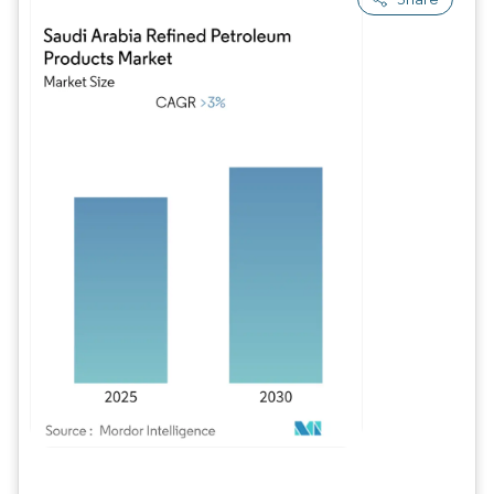
Imagem © Mordor Intelligence. O reuso requer atribuição conforme CC BY 4.0.