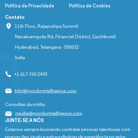
Política de Privacidade
Política de Cookies
Contato
11th Floor, Rajapushpa Summit
Nanakramguda Rd, Financial District, Gachibowli
Hyderabad, Telangana - 500032
India
+1 617-765-2493
info@mordorintelligence.com
Consultas da mídia:
media@mordorintelligence.com
JUNTE-SE A NÓS
Estamos sempre buscando contratar pessoas talentosas com
proporções iguais e extraordinárias de experiência no setor,