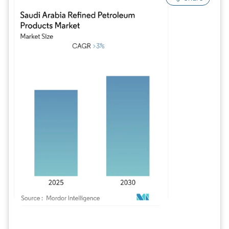
Imagen © Mordor Intelligence. El uso requiere atribución según CC BY 4.0.