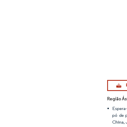
Imagem © Mo
Região Ás
Espera-
pó de p
China, 