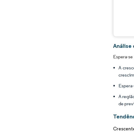
Análise
Espera-se 
A cresc
crescim
Espera-
A regiã
de prev
Tendênc
Crescente