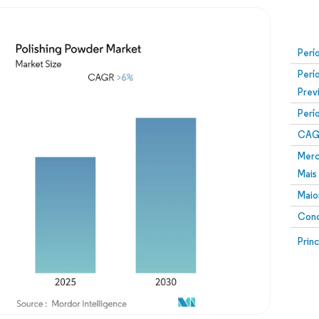
Perí
Perí
Prev
Perí
CAG
Merc
Mais
Maio
Conc
Prin