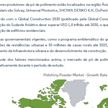
res produtores de pó de polimento estão localizados na região Ási
lam são Solvay, Universal Photonics, SHOWA DENKO K.K, DuPont e 
do com o Global Construction 2030 (publicado pela Global Cons
ção do Sudeste Asiático deve superar USD 1,0 trilhão até 2030, o q
ção de edifícios residenciais.
ivas governamentais vigentes, como o programa emblemático do g
ões de residências urbanas e 30 milhões de casas rurais até 2022,
ento da infraestrutura urbana e do desenvolvimento da construção.
ude dos fatores mencionados acima, o mercado de pó de polime
cativamente durante o período de estudo.