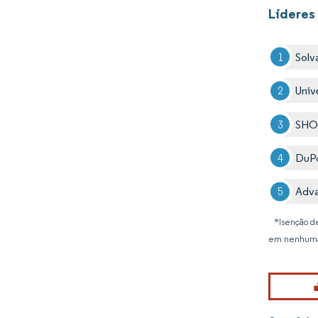
Líderes
Solv
Univ
SHO
DuP
Adva
*Isenção de
em nenhuma