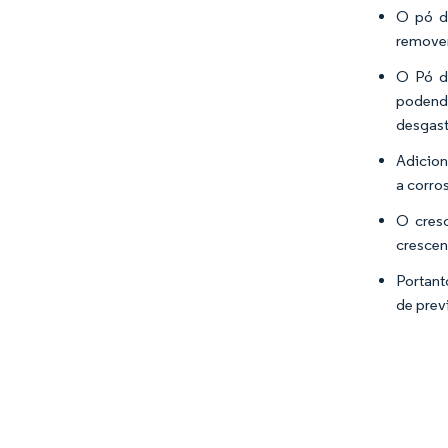
O pó de
remover
O Pó de
podendo
desgast
Adicion
a corro
O cresc
crescen
Portant
de prev