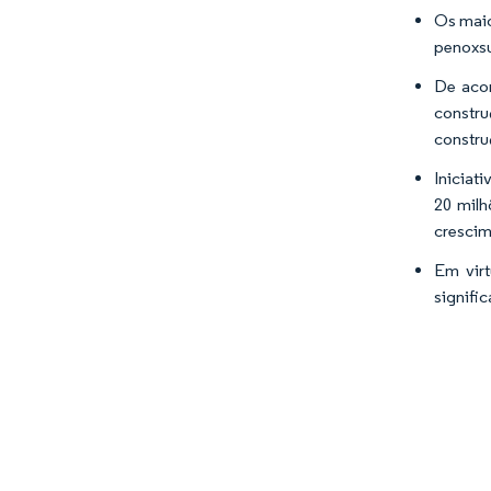
Os maio
penoxsu
De acor
constru
constru
Iniciat
20 milh
crescim
Em virt
signifi