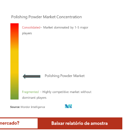
Mordor Intelligence. O reuso requer atribuição conforme CC BY 4.0.