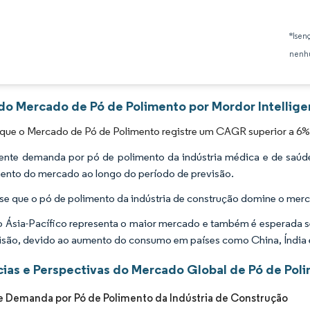
Imagem © Mordor Intelligence. O reuso requer atribuição conforme CC BY 4.0.
*Isen
nenhu
 do Mercado de Pó de Polimento por Mordor Intellig
que o Mercado de Pó de Polimento registre um CAGR superior a 6% 
ente demanda por pó de polimento da indústria médica e de saúde 
ento do mercado ao longo do período de previsão.
se que o pó de polimento da indústria de construção domine o mer
o Ásia-Pacífico representa o maior mercado e também é esperada s
isão, devido ao aumento do consumo em países como China, Índia 
ias e Perspectivas do Mercado Global de Pó de Pol
 Demanda por Pó de Polimento da Indústria de Construção