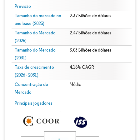
Previsão
Tamanho do mercado no
2.37 Bilhões de dólares
ano base (2025)
Tamanho do Mercado
2.47 Bilhões de dólares
(2026)
Tamanho do Mercado
3.03 Bilhões de dólares
(2031)
Taxa de crescimento
4.16% CAGR
(2026 - 2031)
Concentração do
Médio
Mercado
Imagem © Mordor Intelligence. O reuso requer atribuição conforme CC BY 4.0.
Principais jogadores