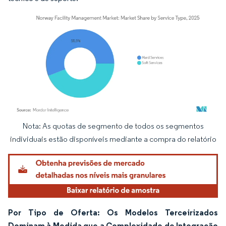
Nota: As quotas de segmento de todos os segmentos
Imagem © Mordor Intelligence. O reuso requer atribuição conforme CC BY 4.0.
individuais estão disponíveis mediante a compra do relatório
Por Tipo de Oferta: Os Modelos Terceirizados
Dominam à Medida que a Complexidade de Integração