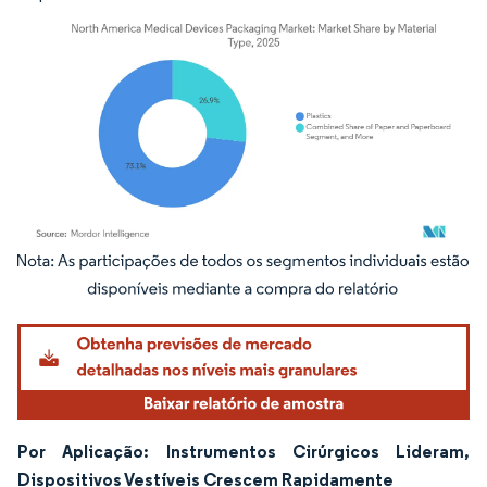
Imagem © Mordor Intelligence. O reuso requer atribuição conforme CC BY 4.0.
Por Aplicação: Instrumentos Cirúrgicos Lideram,
Dispositivos Vestíveis Crescem Rapidamente