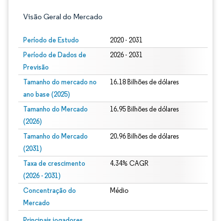
Visão Geral do Mercado
Período de Estudo
2020 - 2031
Período de Dados de
2026 - 2031
Previsão
Tamanho do mercado no
16.18 Bilhões de dólares
ano base (2025)
Tamanho do Mercado
16.95 Bilhões de dólares
(2026)
Tamanho do Mercado
20.96 Bilhões de dólares
(2031)
Taxa de crescimento
4.34% CAGR
(2026 - 2031)
Concentração do
Médio
Mercado
Imagem © Mordor Intelligence. O reuso requer atribuição conforme CC BY 4.0.
Principais jogadores