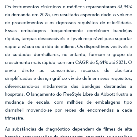
Os instrumentos cirúrgicos e médicos representaram 33,94%
da demanda em 2025, um resultado esperado dado o volume
de procedimentos e os rigorosos requisitos de esterilidade.
Essas embalagens frequentemente combinam bandejas
rígidas, tampas descascáveis e Tyvek respirável para suportar
vapor a vácuo ou óxido de etileno. Os dispositivos vestíveis e
de cuidados domiciliares, no entanto, formam o grupo de
crescimento mais rápido, com um CAGR de 5,64% até 2031. O
envio direto ao consumidor, recursos de abertura
simplificados e design gráfico vívido definem seus requisitos,
diferenciando-os nitidamente das bandejas destinadas a
hospitais. O lançamento do FreeStyle Libre da Abbott ilustra a
mudança de escala, com milhões de embalagens tipo
clamshell movendo-se por redes de encomendas a cada
trimestre.
As substâncias de diagnóstico dependem de filmes de alta
barreira com inserções de dessecante, enquanto os aparelhos