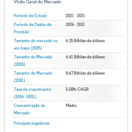
Visão Geral do Mercado
Período de Estudo
2021 - 2031
Período de Dados de
2026 - 2031
Previsão
Tamanho do mercado no
6.25 Bilhões de dólares
ano base (2025)
Tamanho do Mercado
6.61 Bilhões de dólares
(2026)
Tamanho do Mercado
8.67 Bilhões de dólares
(2031)
Taxa de crescimento
5.58% CAGR
(2026 - 2031)
Concentração do
Médio
Mercado
Imagem © Mordor Intelligence. O reuso requer atribuição conforme CC BY 4.0.
Principais jogadores