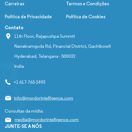
Carreiras
Termos e Condições
Política de Privacidade
Política de Cookies
Contato
11th Floor, Rajapushpa Summit
Nanakramguda Rd, Financial District, Gachibowli
Hyderabad, Telangana - 500032
India
+1 617-765-2493
info@mordorintelligence.com
Consultas da mídia:
media@mordorintelligence.com
JUNTE-SE A NÓS