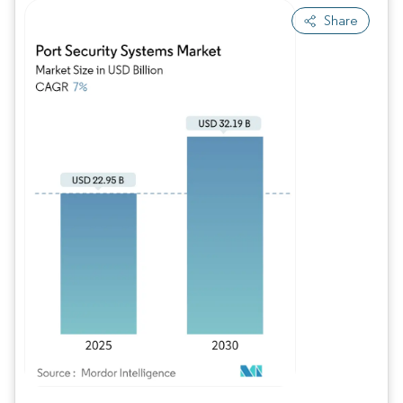
Share
Imagem © Mordor Intelligence. O reuso requer atribuição conforme CC BY 4.0.