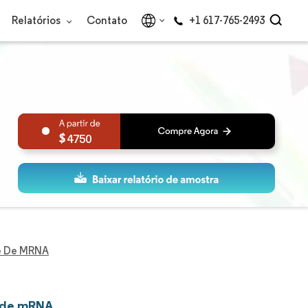
Relatórios
Contato
+1 617-765-2493
4750
se De MRNA
e de mRNA