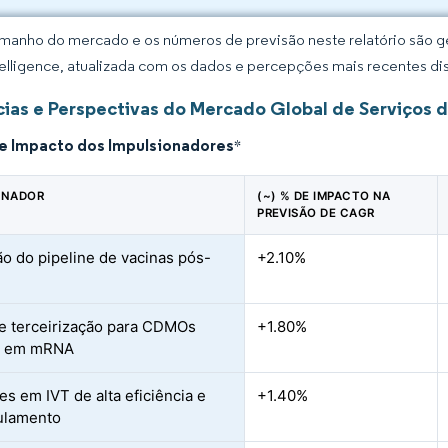
manho do mercado e os números de previsão neste relatório são ge
elligence, atualizada com os dados e percepções mais recentes di
ias e Perspectivas do Mercado Global de Serviços 
de Impacto dos Impulsionadores
*
ONADOR
(~) % DE IMPACTO NA
PREVISÃO DE CAGR
o do pipeline de vacinas pós-
+2.10%
 terceirização para CDMOs
+1.80%
s em mRNA
es em IVT de alta eficiência e
+1.40%
ulamento