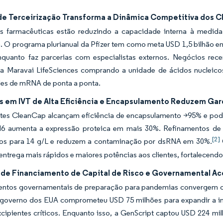
e Terceirização Transforma a Dinâmica Competitiva dos
s farmacêuticas estão reduzindo a capacidade interna à medida 
 O programa plurianual da Pfizer tem como meta USD 1,5 bilhão em
enquanto faz parcerias com especialistas externos. Negócios 
 a Maravai LifeSciences comprando a unidade de ácidos nucleico
es de mRNA de ponta a ponta.
s em IVT de Alta Eficiência e Encapsulamento Reduzem Gar
tes CleanCap alcançam eficiência de encapsulamento >95% e po
M6 aumenta a expressão proteica em mais 30%. Refinamentos de 
[2]
os para 14 g/L e reduzem a contaminação por dsRNA em 30%.
entrega mais rápidos e maiores potências aos clientes, fortalecend
o de Financiamento de Capital de Risco e Governamental A
ntos governamentais de preparação para pandemias convergem com
overno dos EUA comprometeu USD 75 milhões para expandir a inst
xcipientes críticos. Enquanto isso, a GenScript captou USD 224 mi