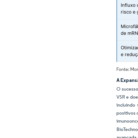
Influxo
risco e
Microfá
de mRN
Otimiza
e reduç
Fonte: Mor
A Expans
O sucesso
VSR e doe
incluindo
positivos
imunoonco
BioTechno
avançada