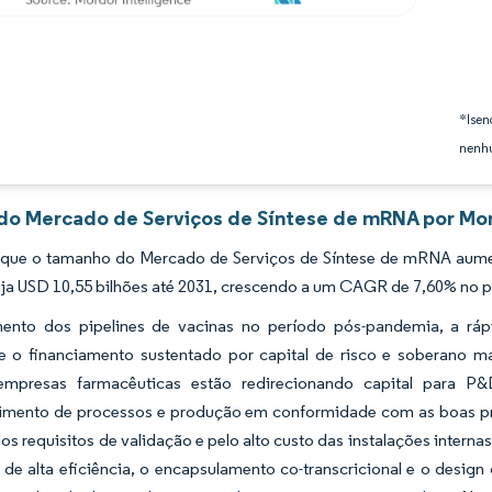
*Isen
nenhu
 do Mercado de Serviços de Síntese de mRNA por Mor
 que o tamanho do Mercado de Serviços de Síntese de mRNA aumen
nja USD 10,55 bilhões até 2031, crescendo a um CAGR de 7,60% no 
ento dos pipelines de vacinas no período pós-pandemia, a rápi
 e o financiamento sustentado por capital de risco e soberano 
empresas farmacêuticas estão redirecionando capital para
imento de processos e produção em conformidade com as boas pr
s requisitos de validação e pelo alto custo das instalações intern
) de alta eficiência, o encapsulamento co-transcricional e o des