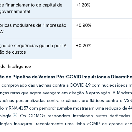
 de financiamento de capital de
+1.20%
 governamental
bricas modulares de "impressão
+0.90%
A"
ção de sequências guiada por IA
+0.20%
ão de custos
dor Intelligence
ão do Pipeline de Vacinas Pós-COVID Impulsiona a Diversif
 comprovado das vacinas contra a COVID-19 com nucleosídeos mod
nças raras que agora avançam em direção à aprovação. A Moderna
 vacinas personalizadas contra o câncer, profiláticos contra o
 do mRNA-4157 com pembrolizumabe mostraram uma redução de 44% 
[1]
logia.
Os CDMOs respondem instalando suítes dedicadas par
logies inaugurou recentemente uma linha cGMP de grande esc
.