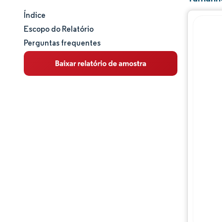
Índice
Tamanho e participação de mercado
Escopo do Relatório
Perguntas frequentes
Análise de mercado
Tendências e insights
Análise de segmentos
Análise geográfica
Panorama competitivo
Principais jogadores
Desenvolvimentos da indústria