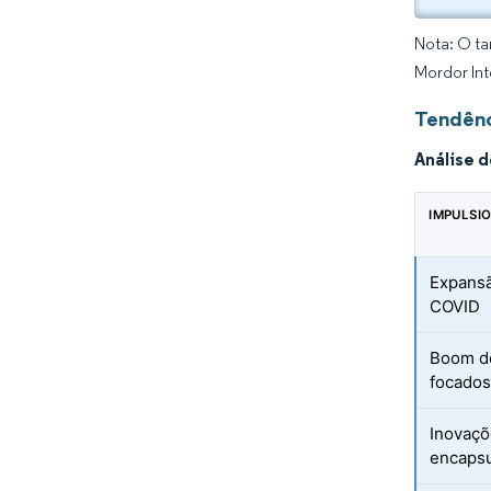
Nota: O ta
Mordor Int
Tendênc
Análise 
IMPULSI
Expansã
COVID
Boom de
focado
Inovaçõ
encaps