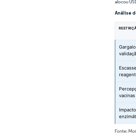
alocou US
Análise 
RESTRIÇ
Gargal
validaç
Escasse
reagent
Percepç
vacinas
Impacto
enzimát
Fonte: Mor