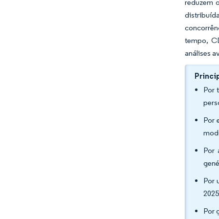
reduzem o
distribuí
concorrên
tempo, CD
análises a
Princi
Por 
pers
Por 
modu
Por 
gené
Por 
2025
Por 