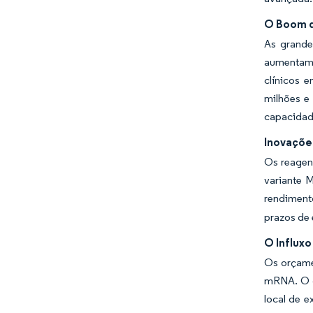
O Boom d
As grande
aumentam.
clínicos 
milhões e
capacidad
Inovaçõe
Os reagen
variante 
rendiment
prazos de 
O Influx
Os orçame
mRNA. O g
local de e