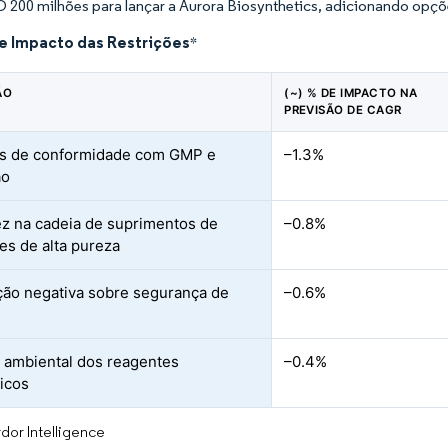
D 200 milhões para lançar a Aurora Biosynthetics, adicionando opç
de Impacto das Restrições
*
ÃO
(~) % DE IMPACTO NA
PREVISÃO DE CAGR
os de conformidade com GMP e
–1.3%
ão
z na cadeia de suprimentos de
–0.8%
es de alta pureza
ão negativa sobre segurança de
–0.6%
 ambiental dos reagentes
–0.4%
icos
dor Intelligence