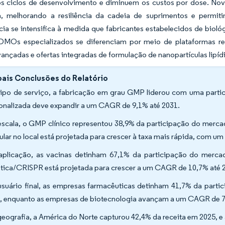
s ciclos de desenvolvimento e diminuem os custos por dose. No
da, melhorando a resiliência da cadeia de suprimentos e permit
cia se intensifica à medida que fabricantes estabelecidos de bi
MOs especializados se diferenciam por meio de plataformas re
vançadas e ofertas integradas de formulação de nanopartículas lipíd
pais Conclusões do Relatório
tipo de serviço, a fabricação em grau GMP liderou com uma partic
onalizada deve expandir a um CAGR de 9,1% até 2031.
escala, o GMP clínico representou 38,9% da participação do merc
lar no local está projetada para crescer à taxa mais rápida, com 
aplicação, as vacinas detinham 67,1% da participação do merc
tica/CRISPR está projetada para crescer a um CAGR de 10,7% até
usuário final, as empresas farmacêuticas detinham 41,7% da par
, enquanto as empresas de biotecnologia avançam a um CAGR de 
geografia, a América do Norte capturou 42,4% da receita em 2025, 