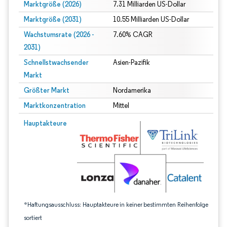
Marktgröße (2026)
7.31 Milliarden US-Dollar
Marktgröße (2031)
10.55 Milliarden US-Dollar
Wachstumsrate (2026 -
7.60% CAGR
2031)
Schnellstwachsender
Asien-Pazifik
Markt
Größter Markt
Nordamerika
Marktkonzentration
Mittel
Bild © Mordor Intelligence. Wiederverwendung erfordert Namensnennung gem
Hauptakteure
*Haftungsausschluss: Hauptakteure in keiner bestimmten Reihenfolge
sortiert