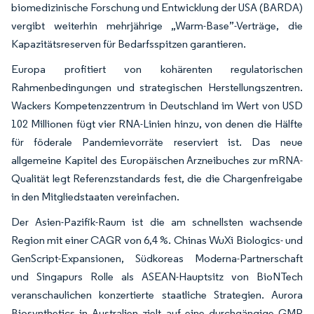
biomedizinische Forschung und Entwicklung der USA (BARDA)
vergibt weiterhin mehrjährige „Warm-Base”-Verträge, die
Kapazitätsreserven für Bedarfsspitzen garantieren.
Europa profitiert von kohärenten regulatorischen
Rahmenbedingungen und strategischen Herstellungszentren.
Wackers Kompetenzzentrum in Deutschland im Wert von USD
102 Millionen fügt vier RNA-Linien hinzu, von denen die Hälfte
für föderale Pandemievorräte reserviert ist. Das neue
allgemeine Kapitel des Europäischen Arzneibuches zur mRNA-
Qualität legt Referenzstandards fest, die die Chargenfreigabe
in den Mitgliedstaaten vereinfachen.
Der Asien-Pazifik-Raum ist die am schnellsten wachsende
Region mit einer CAGR von 6,4 %. Chinas WuXi Biologics- und
GenScript-Expansionen, Südkoreas Moderna-Partnerschaft
und Singapurs Rolle als ASEAN-Hauptsitz von BioNTech
veranschaulichen konzertierte staatliche Strategien. Aurora
Biosynthetics in Australien zielt auf eine durchgängige GMP