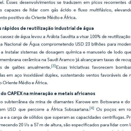
el. Esses desenvolvimentos se traduzem em picos recorrentes 
vas capazes de lidar com gás ácido e fluxo multifásico, elev
to positivo do Oriente Médio e África.
rápidos de reutilização industrial de água
cassez de água levou a Arábia Saudita a visar 100% de reutilizaçã
 Nacional de Água comprometendo USD 23 bilhões para modern
 a instalar sistemas de dosagem química e manuseio de lodo qu
e membrana cerâmica na Saudi Aramco já alcançaram taxas de rec
[3]
s de galões anualmente.
Essas iniciativas favorecem bombas
das em aço inoxidável duplex, sustentando ventos favoráveis 
o Oriente Médio e África.
do CAPEX na mineração e metais africanos
o subterrânea da mina de diamantes Karowe em Botswana e do p
[4]
 em USD que percorre a África Subsaariana.
Os poços em roc
ca e a carga de sólidos que superam as capacidades centrífugas. 
rnecendo 20 l/s a 57 m de altura, são especificados para lidar com