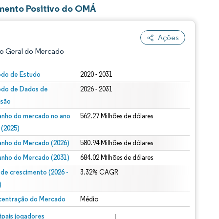
mento Positivo do OMÁ
Ações
o Geral do Mercado
odo de Estudo
2020 - 2031
odo de Dados de
2026 - 2031
isão
nho do mercado no ano
562.27 Milhões de dólares
 (2025)
nho do Mercado (2026)
580.94 Milhões de dólares
ão conforme CC BY 4.0.
nho do Mercado (2031)
684.02 Milhões de dólares
 de crescimento (2026 -
3.32% CAGR
)
entração do Mercado
Médio
m © Mordor Intelligence. O reuso requer atribuição conforme CC BY 4.0.
cipais jogadores