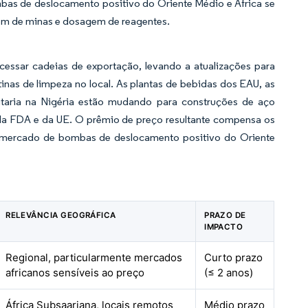
bas de deslocamento positivo do Oriente Médio e África se
gem de minas e dosagem de reagentes.
essar cadeias de exportação, levando a atualizações para
tinas de limpeza no local. As plantas de bebidas dos EAU, as
feitaria na Nigéria estão mudando para construções de aço
a FDA e da UE. O prêmio de preço resultante compensa os
o mercado de bombas de deslocamento positivo do Oriente
RELEVÂNCIA GEOGRÁFICA
PRAZO DE
IMPACTO
Regional, particularmente mercados
Curto prazo
africanos sensíveis ao preço
(≤ 2 anos)
África Subsaariana, locais remotos
Médio prazo