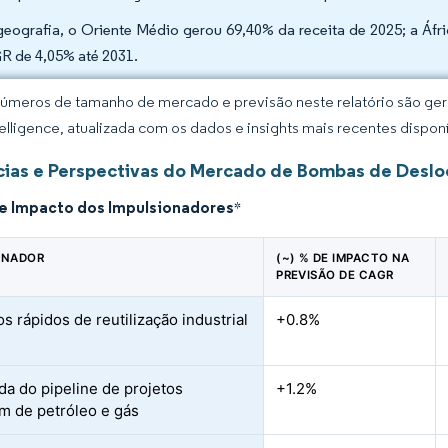
geografia, o Oriente Médio gerou 69,40% da receita de 2025; a Áfr
 de 4,05% até 2031.
úmeros de tamanho de mercado e previsão neste relatório são gera
elligence, atualizada com os dados e insights mais recentes disponí
ias e Perspectivas do Mercado de Bombas de Desl
de Impacto dos Impulsionadores
*
ONADOR
(~) % DE IMPACTO NA
PREVISÃO DE CAGR
s rápidos de reutilização industrial
+0.8%
a
a do pipeline de projetos
+1.2%
m de petróleo e gás