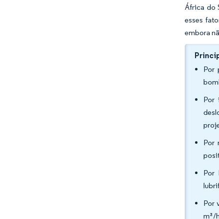
África do
esses fat
embora não
Princi
Por 
bomb
Por 
desl
proj
Por 
posi
Por 
lubr
Por 
m³/h