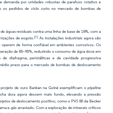
de demanda por unidades robustas de parafuso rotativo e
ando os pedidos de ciclo curto no mercado de bombas de
o de águas residuais contra uma linha de base de 18%, com a
[2]
izações de esgoto.
As instalações industriais agora são
e operem de forma confiável em ambientes corrosivos. Os
uperação de 85–90%, reduzindo o consumo de água doce em
 de diafragma, peristálticas e de cavidade progressiva
de médio prazo para o mercado de bombas de deslocamento
rojeto de ouro Bankan na Guiné exemplificam o pipeline
ha dura agora descem mais fundo, elevando a pressão
Projetos de deslocamento positivo, como o PVS 80 da Becker
 lama e gás arrastado. Com a exploração de minerais críticos