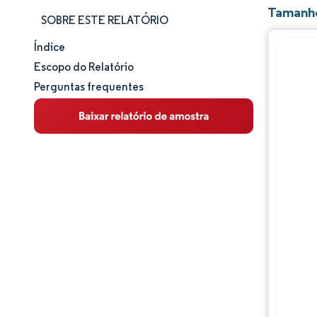
Tamanho
SOBRE ESTE RELATÓRIO
Índice
Tamanho e participação de mercado
Escopo do Relatório
Perguntas frequentes
Análise de mercado
Tendências e insights
Análise de segmentos
Análise geográfica
Panorama competitivo
Principais jogadores
Desenvolvimentos da indústria