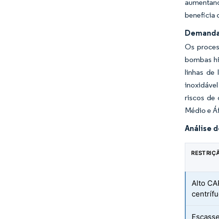
aumentand
beneficia 
Demanda 
Os proces
bombas hig
linhas de
inoxidáve
riscos de
Médio e Áf
Análise 
RESTRIÇ
Alto CA
centríf
Escasse