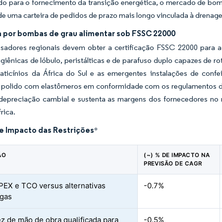
o para o fornecimento da transição energética, o mercado de bom
de uma carteira de pedidos de prazo mais longo vinculada à drena
por bombas de grau alimentar sob FSSC 22000
sadores regionais devem obter a certificação FSSC 22000 para ac
iênicas de lóbulo, peristálticas e de parafuso duplo capazes de ro
 laticínios da África do Sul e as emergentes instalações de con
l polido com elastômeros em conformidade com os regulamentos d
 depreciação cambial e sustenta as margens dos fornecedores n
rica.
de Impacto das Restrições
*
ÃO
(~) % DE IMPACTO NA
PREVISÃO DE CAGR
PEX e TCO versus alternativas
-0.7%
ugas
z de mão de obra qualificada para
-0.5%