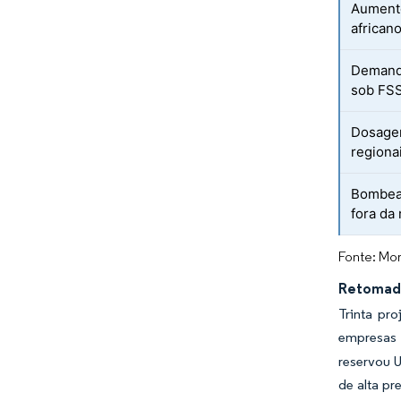
Aumento
african
Demanda
sob FS
Dosagem
regiona
Bombeam
fora da
Fonte: Mor
Retomada
Trinta pr
empresas p
reservou 
de alta p