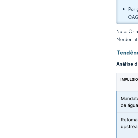
Por 
CAGR
Nota: Os n
Mordor Int
Tendênc
Análise 
IMPULSI
Mandato
de águ
Retomad
upstrea