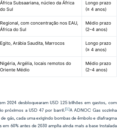
África Subsaariana, núcleo da África
Longo prazo
do Sul
(≥ 4 anos)
Regional, com concentração nos EAU,
Médio prazo
África do Sul
(2–4 anos)
Egito, Arábia Saudita, Marrocos
Longo prazo
(≥ 4 anos)
Nigéria, Argélia, locais remotos do
Médio prazo
Oriente Médio
(2–4 anos)
to em 2024 desbloquearam USD 125 bilhões em gastos, com
[1]
rio próximos a USD 47 por barril.
A ADNOC Gas sozinha
to de gás, cada uma exigindo bombas de êmbolo e diafragma
ás em 60% antes de 2030 amplia ainda mais a base instalada