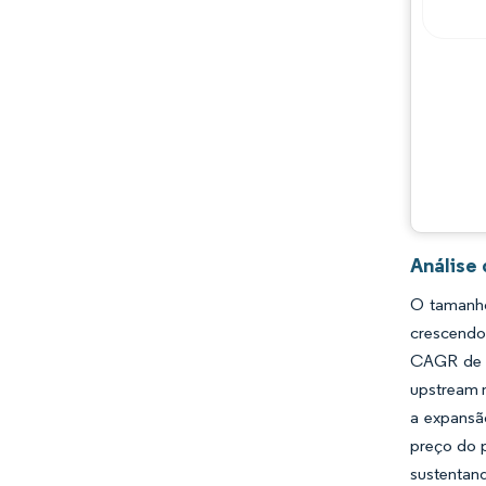
Análise
O tamanho
crescendo
CAGR de 3
upstream 
a expansã
preço do p
sustentan