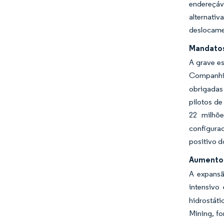
endereçáv
alternati
deslocamen
Mandatos 
A grave es
Companhia
obrigadas
pilotos d
22 milhõe
configura
positivo d
Aumento 
A expansã
intensivo
hidrostáti
Mining, fo