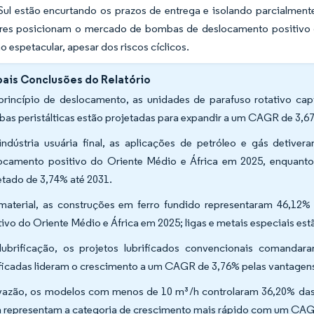
 Sul estão encurtando os prazos de entrega e isolando parcialmen
ores posicionam o mercado de bombas de deslocamento positivo d
 espetacular, apesar dos riscos cíclicos.
pais Conclusões do Relatório
princípio de deslocamento, as unidades de parafuso rotativo ca
as peristálticas estão projetadas para expandir a um CAGR de 3,67
indústria usuária final, as aplicações de petróleo e gás deti
ocamento positivo do Oriente Médio e África em 2025, enquant
etado de 3,74% até 2031.
material, as construções em ferro fundido representaram 46,
tivo do Oriente Médio e África em 2025; ligas e metais especiais 
lubrificação, os projetos lubrificados convencionais comanda
ificadas lideram o crescimento a um CAGR de 3,76% pelas vantage
vazão, os modelos com menos de 10 m³/h controlaram 36,20% da
 representam a categoria de crescimento mais rápido com um CAG