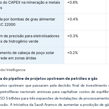
 do CAPEX na mineração e metais
+0.6%
os
 por bombas de grau alimentar
+0.4%
SC 22000
 de precisão para eletrolisadores
+0.3%
is de hidrogênio verde
ento de cabeça de poço solar
+0.2%
 rede em zonas áridas
dor Intelligence
 do pipeline de projetos upstream de petróleo e gás
ojetos upstream que passaram pela decisão final de investimen
etrolíferas nacionais ansiosas para capitalizar custos de equilíb
USD 5 bilhões para três expansões de instalações de processamen
ressão. A iniciativa da Saudi Aramco de aumentar a produção de g