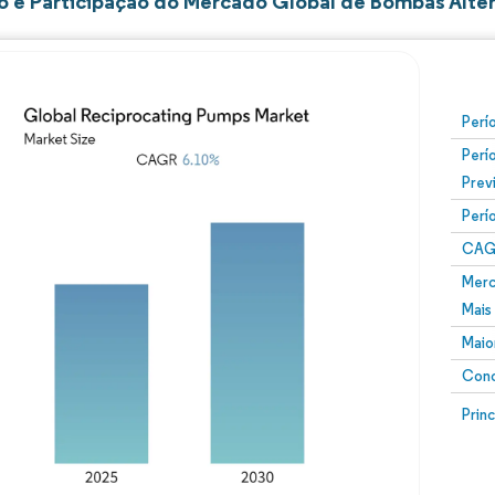
 e Participação do Mercado Global de Bombas Alter
Perí
Perí
Prev
Perí
CAG
Merc
Mais
Maio
Conc
Prin