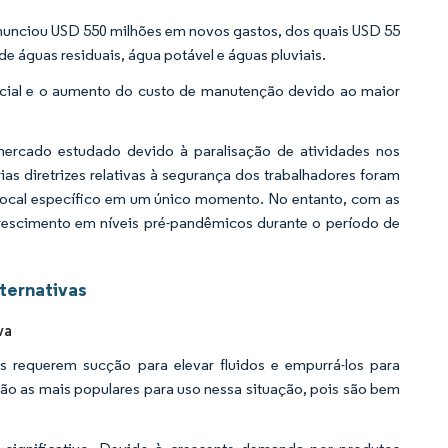
unciou USD 550 milhões em novos gastos, dos quais USD 55
e águas residuais, água potável e águas pluviais.
inicial e o aumento do custo de manutenção devido ao maior
ercado estudado devido à paralisação de atividades nos
rias diretrizes relativas à segurança dos trabalhadores foram
 local específico em um único momento. No entanto, com as
crescimento em níveis pré-pandêmicos durante o período de
ternativas
va
s requerem sucção para elevar fluidos e empurrá-los para
o as mais populares para uso nessa situação, pois são bem