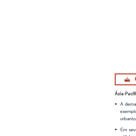
Imagem © Mo
Ásia-Pací
A deman
exemplo
urbaniz
Em seu 