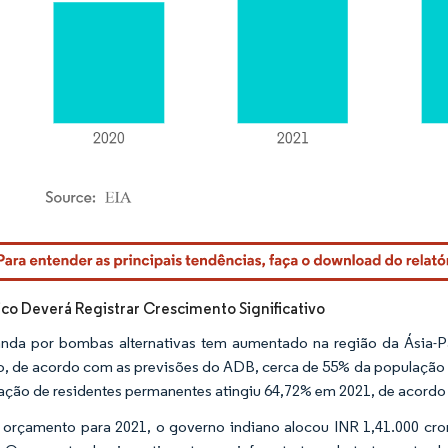
rdor Intelligence. O reuso requer atribuição conforme CC BY 4.0.
fico Deverá Registrar Crescimento Significativo
da por bombas alternativas tem aumentado na região da Ásia-Pac
, de acordo com as previsões do ADB, cerca de 55% da população da
ação de residentes permanentes atingiu 64,72% em 2021, de acordo
orçamento para 2021, o governo indiano alocou INR 1,41.000 cror