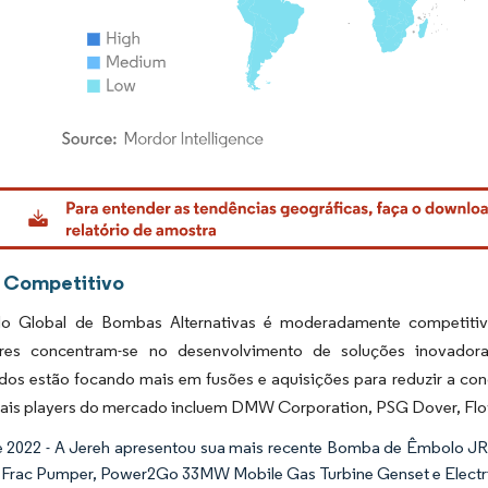
rdor Intelligence. O reuso requer atribuição conforme CC BY 4.0.
 Competitivo
 Global de Bombas Alternativas é moderadamente competitivo
res concentram-se no desenvolvimento de soluções inovadora
dos estão focando mais em fusões e aquisições para reduzir a con
pais players do mercado incluem DMW Corporation, PSG Dover, Fl
 2022 - A Jereh apresentou sua mais recente Bomba de Êmbolo JR
 Frac Pumper, Power2Go 33MW Mobile Gas Turbine Genset e Electr