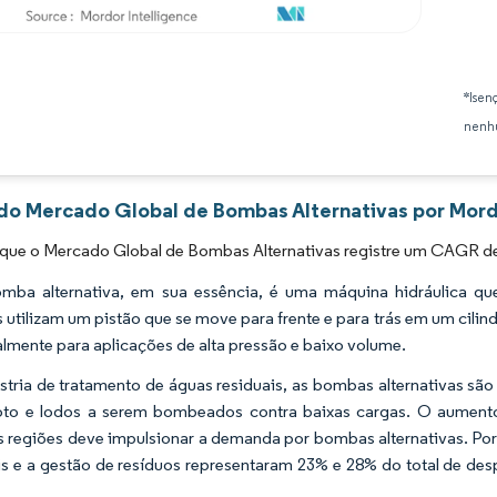
Imagem © Mordor Intelligence. O reuso requer atribuição conforme CC BY 4.0.
*Isen
nenhu
 do Mercado Global de Bombas Alternativas por Mord
 que o Mercado Global de Bombas Alternativas registre um CAGR de
ba alternativa, em sua essência, é uma máquina hidráulica que
utilizam um pistão que se move para frente e para trás em um cili
almente para aplicações de alta pressão e baixo volume.
stria de tratamento de águas residuais, as bombas alternativas são
oto e lodos a serem bombeados contra baixas cargas. O aumento
s regiões deve impulsionar a demanda por bombas alternativas. Po
is e a gestão de resíduos representaram 23% e 28% do total de des