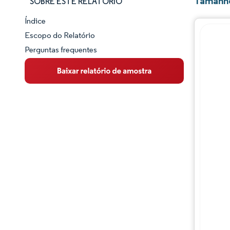
Tamanho
SOBRE ESTE RELATÓRIO
Índice
Panorama do Mercado
Escopo do Relatório
Perguntas frequentes
Visão Geral do Mercado
Principais Tendências de Mercado
Panorama competitivo
Desenvolvimentos da indústria