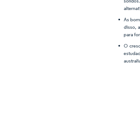
sólidos
alterna
As bomb
disso, 
para fo
O cresc
estudad
austral