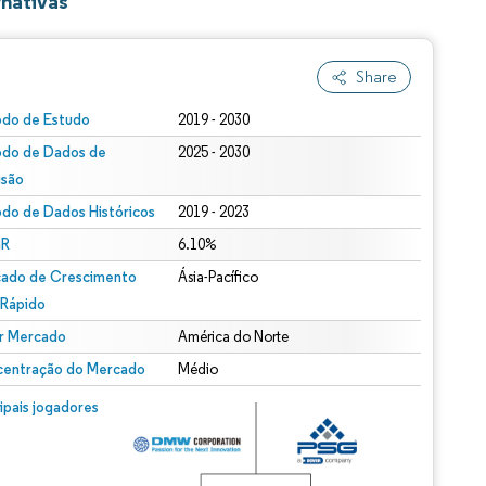
nativas
Share
odo de Estudo
2019 - 2030
odo de Dados de
2025 - 2030
isão
odo de Dados Históricos
2019 - 2023
R
6.10%
ado de Crescimento
Ásia-Pacífico
 Rápido
r Mercado
América do Norte
entração do Mercado
Médio
cipais jogadores