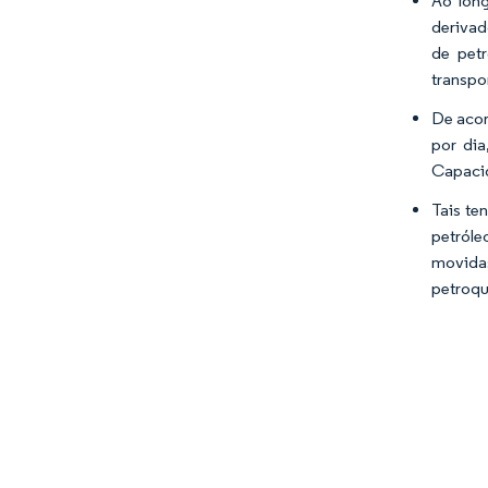
Ao long
derivad
de petr
transpo
De acor
por dia
Capacid
Tais te
petróle
movidas
petroqu