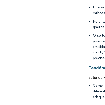
Da mesm
milhões
No enta
grau de
O surt
princip
emitida
condiçõ
previsã
Tendênc
Setor de 
Como a 
diferen
adequad