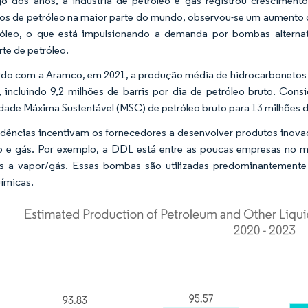
o dos anos, a indústria de petróleo e gás registrou cresciment
os de petróleo na maior parte do mundo, observou-se um aumento d
óleo, o que está impulsionando a demanda por bombas alternat
rte de petróleo.
do com a Aramco, em 2021, a produção média de hidrocarbonetos da
, incluindo 9,2 milhões de barris por dia de petróleo bruto. Con
ade Máxima Sustentável (MSC) de petróleo bruto para 13 milhões de
ndências incentivam os fornecedores a desenvolver produtos inovad
o e gás. Por exemplo, a DDL está entre as poucas empresas no m
 a vapor/gás. Essas bombas são utilizadas predominantemente 
ímicas.