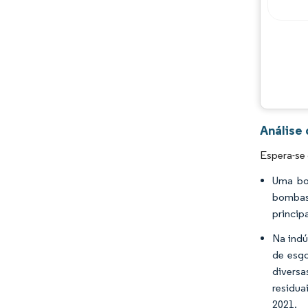
Análise
Espera-se
Uma bom
bombas 
princip
Na indú
de esg
diversa
residua
2021.