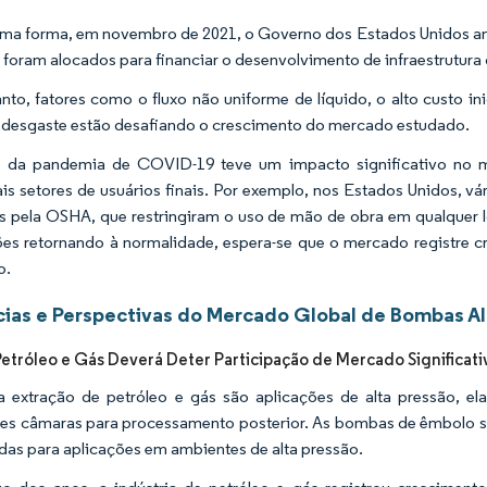
a forma, em novembro de 2021, o Governo dos Estados Unidos an
 foram alocados para financiar o desenvolvimento de infraestrutura d
nto, fatores como o fluxo não uniforme de líquido, o alto custo 
 desgaste estão desafiando o crescimento do mercado estudado.
o da pandemia de COVID-19 teve um impacto significativo no m
ais setores de usuários finais. Por exemplo, nos Estados Unidos, vá
s pela OSHA, que restringiram o uso de mão de obra em qualquer
es retornando à normalidade, espera-se que o mercado registre 
o.
ias e Perspectivas do Mercado Global de Bombas Al
Petróleo e Gás Deverá Deter Participação de Mercado Significati
extração de petróleo e gás são aplicações de alta pressão, ela
tes câmaras para processamento posterior. As bombas de êmbolo sã
as para aplicações em ambientes de alta pressão.