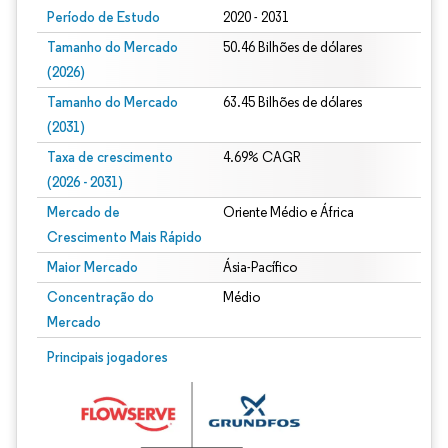
Período de Estudo
2020 - 2031
Tamanho do Mercado
50.46 Bilhões de dólares
(2026)
Tamanho do Mercado
63.45 Bilhões de dólares
(2031)
Taxa de crescimento
4.69% CAGR
(2026 - 2031)
Mercado de
Oriente Médio e África
Crescimento Mais Rápido
Maior Mercado
Ásia-Pacífico
Concentração do
Médio
Mercado
Imagem © Mordor Intelligence. O reuso requer atribuição conforme CC BY 4.0.
Principais jogadores