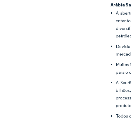
Arábia S
A aber
entanto
diversi
petróle
Devido 
mercado
Muitos 
para o 
A Saud
bilhões
process
produto
Todos o