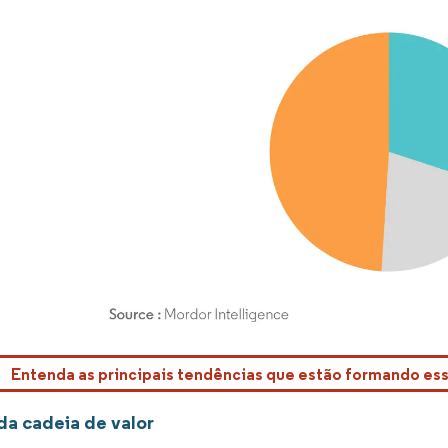
rdor Intelligence. O reuso requer atribuição conforme CC BY 4.0.
Entenda as principais tendências que estão formando e
da cadeia de valor