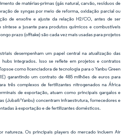
mento de matérias-primas (gás natural, carvão, resíduos de
geração de syngas por meio de reforma, oxidação parcial ou
oção de enxofre e ajuste da relação H2/CO, antes de ser
 síntese a jusante para produtos químicos e combustíveis
longo prazo (offtake) são cada vez mais usadas para projetos
striais desempenham um papel central na atualização das
hubs integrados. Isso se reflete em projetos e contratos
a Topsoe como licenciadora de tecnologia para o Yanbu Green
) garantindo um contrato de 485 milhões de euros para
ra três complexos de fertilizantes nitrogenados na África
e terminais de exportação, atuam como principais gargalos e
as (Jubail/Yanbu) concentram infraestrutura, fornecedores e
ntadas à exportação e de fertilizantes domésticos.
 natureza. Os principais players do mercado incluem Air