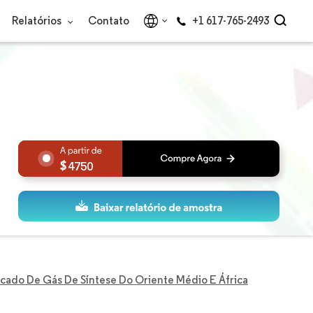
Relatórios
Contato
+1 617-765-2493
4750
cado De Gás De Síntese Do Oriente Médio E África