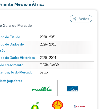
riente Médio e África
Ações
o Geral do Mercado
odo de Estudo
2020 - 2031
odo de Dados de
2026 - 2031
isão
odo de Dados Históricos
2020 - 2024
 de crescimento
7.03% CAGR
entração do Mercado
Baixo
ão conforme CC BY 4.0.
m © Mordor Intelligence. O reuso requer atribuição conforme CC BY 4.0.
cipais jogadores