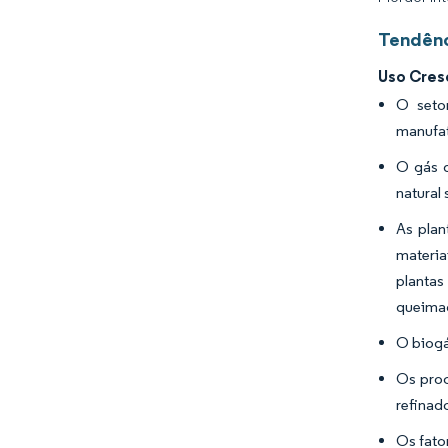
Tendênc
Uso Cres
O setor
manufat
O gás d
natural 
As plan
materia
plantas
queimad
O biogá
Os proc
refinad
Os fato