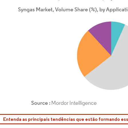
rdor Intelligence. O reuso requer atribuição conforme CC BY 4.0.
Entenda as principais tendências que estão formando e