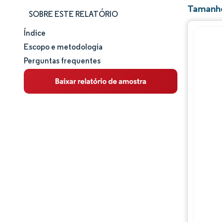
Tamanho
SOBRE ESTE RELATÓRIO
Índice
Tamanho e participação de mercado
Escopo e metodologia
Perguntas frequentes
Análise de mercado
Tendências e insights
Análise da cadeia de valor
Panorama competitivo
Principais jogadores
Oportunidades e perspectivas
Desenvolvimentos da indústria