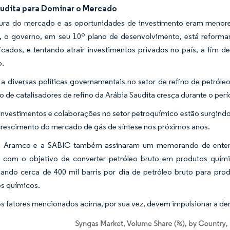
audita para Dominar o Mercado
tura do mercado e as oportunidades de investimento eram meno
, o governo, em seu 10º plano de desenvolvimento, está reform
ficados, e tentando atrair investimentos privados no país, a fim
o.
a diversas políticas governamentais no setor de refino de petról
 de catalisadores de refino da Arábia Saudita cresça durante o per
investimentos e colaborações no setor petroquímico estão surgind
crescimento do mercado de gás de síntese nos próximos anos.
i Aramco e a SABIC também assinaram um memorando de entend
, com o objetivo de converter petróleo bruto em produtos quí
ando cerca de 400 mil barris por dia de petróleo bruto para pr
s químicos.
s fatores mencionados acima, por sua vez, devem impulsionar a dem