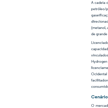
A cadeia d
petróleo/
gaseifica
direciona
(metanol, 
de grande 
Licenciad
capacidad
vinculados
Hydrogen 
licenciam
Ocidental 
facilitado
consumidor
Cenário
O mercado