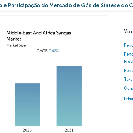
 e Participação do Mercado de Gás de Síntese do O
Visã
Perí
Perí
Prev
Perí
Taxa
Conc
Imagem © Mordor Intelligence. O reuso requer atribuiç
Image
Prin