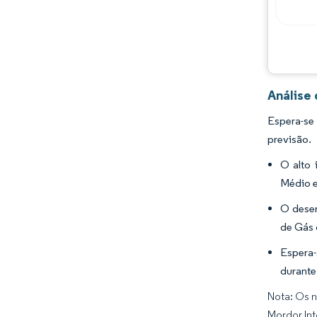
Análise
Espera-se
previsão.
O alto 
Médio e
O desen
de Gás 
Espera-
durante
Nota: Os n
Mordor Int