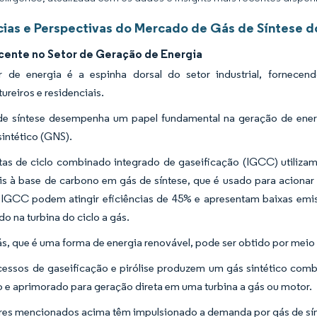
ias e Perspectivas do Mercado de Gás de Síntese do
cente no Setor de Geração de Energia
 de energia é a espinha dorsal do setor industrial, fornecendo
ureiros e residenciais.
e síntese desempenha um papel fundamental na geração de energi
sintético (GNS).
tas de ciclo combinado integrado de gaseificação (IGCC) utiliza
is à base de carbono em gás de síntese, que é usado para acionar 
 IGCC podem atingir eficiências de 45% e apresentam baixas emis
o na turbina do ciclo a gás.
s, que é uma forma de energia renovável, pode ser obtido por meio
essos de gaseificação e pirólise produzem um gás sintético combus
o e aprimorado para geração direta em uma turbina a gás ou motor.
res mencionados acima têm impulsionado a demanda por gás de sín