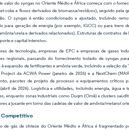
e valor do syngas no Oriente Médio e África começa com o forneci
pet-coke e fluxos derivados de biomassa/resíduos), seguido pela 
ção. O syngas é então condicionado e ajustado, incluindo rem
do para geração de energia (por exemplo, IGCC) ou para trens de
amônia/ureia e derivados relacionados). Estruturas de contratos de 
porte e capital intensivo.
ores de tecnologia, empresas de EPC e empresas de gases indu
es regionais, passando do fornecimento isolado de syngas para 
 à expansão de fertilizantes e amônia verde, incluindo a seleção d
Project da ACWA Power (janeiro de 2026) e a NextChem (MAIRE
ento, pacotes de projeto de processo e equipamentos críticos pa
(abril de 2026). Logística e utilidades, incluindo energia, água 
res, enquanto zonas industriais como Duqm (Omã) e clusters saudit
es a jusante em torno das cadeias de valor de amônia/metanol orie
 Competitivo
 de gás de síntese do Oriente Médio e África é fragmentado por