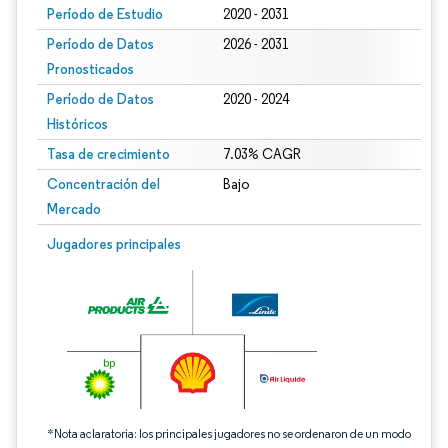
Período de Estudio
2020 - 2031
Período de Datos
2026 - 2031
Pronosticados
Período de Datos
2020 - 2024
Históricos
Tasa de crecimiento
7.03% CAGR
Concentración del
Bajo
Mercado
Imagen © Mordor Intelligence. El uso requiere atribución según CC BY 4.0.
Jugadores principales
*Nota aclaratoria: los principales jugadores no se ordenaron de un modo