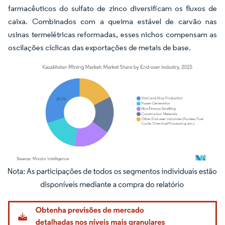
farmacêuticos do sulfato de zinco diversificam os fluxos de
caixa. Combinados com a queima estável de carvão nas
usinas termelétricas reformadas, esses nichos compensam as
oscilações cíclicas das exportações de metais de base.
Imagem © Mordor Intelligence. O reuso requer atribuição conforme CC BY 4.0.