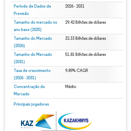
Período de Dados de
2026 - 2031
Previsão
Tamanho do mercado no
29.42 Bilhões de dólares
ano base (2025)
Tamanho do Mercado
32.33 Bilhões de dólares
(2026)
Tamanho do Mercado
51.81 Bilhões de dólares
(2031)
Taxa de crescimento
9.89% CAGR
(2026 - 2031)
Concentração do
Médio
Mercado
Imagem © Mordor Intelligence. O reuso requer atribuição conforme CC BY 4.0.
Principais jogadores