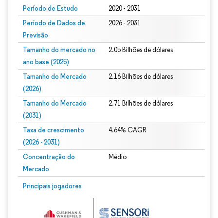
Período de Estudo
2020 - 2031
Período de Dados de
2026 - 2031
Previsão
Tamanho do mercado no
2.05 Bilhões de dólares
ano base (2025)
Tamanho do Mercado
2.16 Bilhões de dólares
(2026)
Tamanho do Mercado
2.71 Bilhões de dólares
(2031)
Taxa de crescimento
4.64% CAGR
(2026 - 2031)
Concentração do
Médio
Mercado
Imagem © Mordor Intelligence. O reuso requer atribuição conforme CC BY 4.0.
Principais jogadores