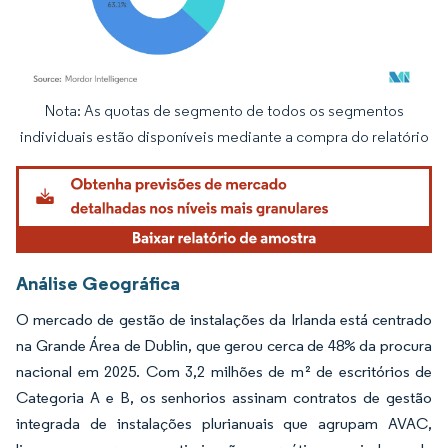
Nota: As quotas de segmento de todos os segmentos
Imagem © Mordor Intelligence. O reuso requer atribuição conforme CC BY 4.0.
individuais estão disponíveis mediante a compra do relatório
Análise Geográfica
O mercado de gestão de instalações da Irlanda está centrado
na Grande Área de Dublin, que gerou cerca de 48% da procura
nacional em 2025. Com 3,2 milhões de m² de escritórios de
Categoria A e B, os senhorios assinam contratos de gestão
integrada de instalações plurianuais que agrupam AVAC,