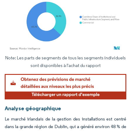
Note: Les parts de segments de tous les segments individuels
Image © Mordor Intelligence. La réutilisation nécessite une attribution sous CC BY 4.
sont disponibles à l'achat du rapport
Analyse géographique
Le marché irlandais de la gestion des installations est centré
dans la grande région de Dublin, qui a généré environ 48 % de