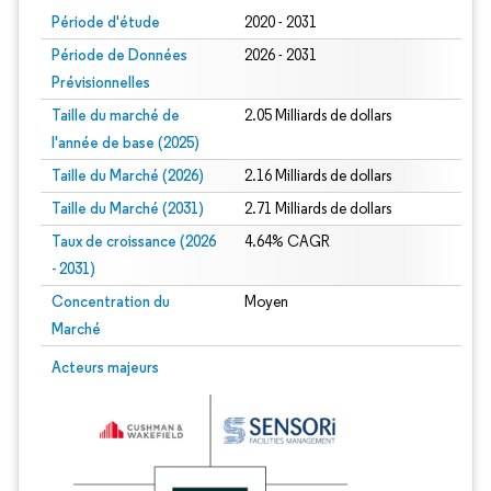
Période d'étude
2020 - 2031
Période de Données
2026 - 2031
Prévisionnelles
Taille du marché de
2.05 Milliards de dollars
l'année de base (2025)
Taille du Marché (2026)
2.16 Milliards de dollars
Taille du Marché (2031)
2.71 Milliards de dollars
Taux de croissance (2026
4.64% CAGR
- 2031)
Concentration du
Moyen
Marché
Image © Mordor Intelligence. La réutilisation nécessite une attribution sous CC 
Acteurs majeurs