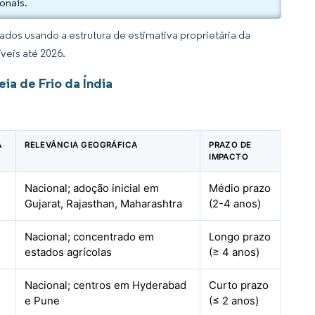
onais.
dos usando a estrutura de estimativa proprietária da
veis até 2026.
a de Frio da Índia
A
RELEVÂNCIA GEOGRÁFICA
PRAZO DE
IMPACTO
Nacional; adoção inicial em
Médio prazo
Gujarat, Rajasthan, Maharashtra
(2-4 anos)
Nacional; concentrado em
Longo prazo
estados agrícolas
(≥ 4 anos)
Nacional; centros em Hyderabad
Curto prazo
e Pune
(≤ 2 anos)