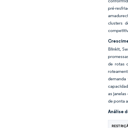
conformid
pré-resfr
amadureci
clusters 
competitiv
Crescime
Blinkit, 
promessas
de rotas 
roteament
demanda i
capacidade
as janelas
de ponta a
Análise 
RESTRIÇ