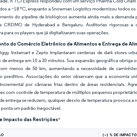
ade. A TCI Express respondeu com um serviço Pharma Cold Chain E
iados a −18 °C, enquanto a Snowman Logistics modernizou todos o
mento do pipeline de biológicos aumenta ainda mais a demanda por
de CRDMO de Hyderabad e Bengaluru. Auditorias rigorosas e 
a para os players que já digitalizaram suas operações.
nto do Comércio Eletrônico de Alimentos e Entrega de Al
Swiggy Instamart e Zepto implantaram centenas de dark stores ur
 de entrega em 10 a 30 minutos. Sua expansão geográfica obriga o
com menos de 50 km, aumentando a necessidade de caminhões f
o preditivo. Associações do setor observam que a economia unit
ncremental por câmaras frias dentro de áreas residenciais. Agr
s com controle de temperatura de múltiplos pequenos proprietários
 de entrega se reduzem, qualquer desvio de temperatura provoca a 
 ponta um padrão inegociável.
de Impacto das Restrições
*
ÃO
(~) % DE IMPACTO