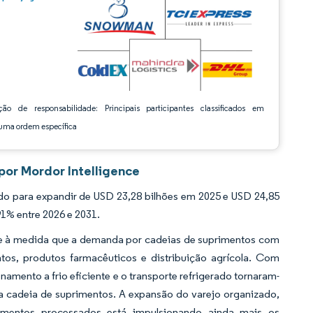
ção de responsabilidade: Principais participantes classificados em
ma ordem específica
por Mordor Intelligence
do para expandir de USD 23,28 bilhões em 2025 e USD 24,85
1% entre 2026 e 2031.
nte à medida que a demanda por cadeias de suprimentos com
os, produtos farmacêuticos e distribuição agrícola. Com
mento a frio eficiente e o transporte refrigerado tornaram-
na cadeia de suprimentos. A expansão do varejo organizado,
mentos processados está impulsionando ainda mais os