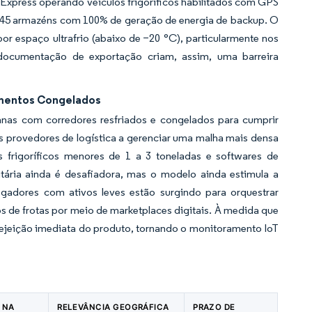
xpress operando veículos frigoríficos habilitados com GPS
s 45 armazéns com 100% de geração de energia de backup. O
 espaço ultrafrio (abaixo de −20 °C), particularmente nos
documentação de exportação criam, assim, uma barreira
imentos Congelados
banas com corredores resfriados e congelados para cumprir
s provedores de logística a gerenciar uma malha mais densa
rigoríficos menores de 1 a 3 toneladas e softwares de
ária ainda é desafiadora, mas o modelo ainda estimula a
egadores com ativos leves estão surgindo para orquestrar
 de frotas por meio de marketplaces digitais. À medida que
rejeição imediata do produto, tornando o monitoramento IoT
 NA
RELEVÂNCIA GEOGRÁFICA
PRAZO DE