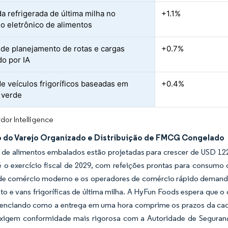
 refrigerada de última milha no
+1.1%
o eletrônico de alimentos
de planejamento de rotas e cargas
+0.7%
do por IA
de veículos frigoríficos baseadas em
+0.4%
 verde
dor Intelligence
 do Varejo Organizado e Distribuição de FMCG Congelado
de alimentos embalados estão projetadas para crescer de USD 122,
té o exercício fiscal de 2029, com refeições prontas para consum
de comércio moderno e os operadores de comércio rápido demandam
o e vans frigoríficas de última milha. A HyFun Foods espera que o
denciando como a entrega em uma hora comprime os prazos da cad
igem conformidade mais rigorosa com a Autoridade de Segurança 