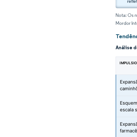
refl
Nota: Os n
Mordor Int
Tendênc
Análise 
IMPULSI
Expansã
caminhõ
Esquema
escala 
Expansã
farmacê