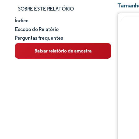
Tamanho
SOBRE ESTE RELATÓRIO
Índice
Tamanho e participação de mercado
Escopo do Relatório
Perguntas frequentes
Análise de mercado
Tendências e insights
Análise de segmentos
Análise geográfica
Panorama competitivo
Principais jogadores
Desenvolvimentos da indústria