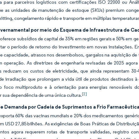
ia para parceiros logísticos com certificações ISO 22000 ou Aná
e as unidades de manutenção de estoque (SKUs) premium congelad
itting, congelamento rápido e transporte em múltiplas temperatura
vernamental por meio do Esquema de Infraestrutura de Ca
erece subsídios de capital de 35% em regiões gerais e 50% em geog
rtar o período de retorno do investimento em novas instalações. 
e capacidade, atrasos nos desembolsos, gargalos na aquisição de te
m operação. As diretrizes de engenharia revisadas de 2025 agora
es reduzam os custos de eletricidade, que ainda representam 30
de irradiação que prolongam a vida útil de produtos destinados
o foco multiproduto e à orientação para energias renováveis 
[2]
ar sua dependência de uma única cultura.
e Demanda por Cadeia de Suprimentos a Frio Farmacêutica
 exporta 60% das vacinas mundiais e 20% dos medicamentos genérico
am USD 27,85 bilhões. As exigências de Boas Práticas de Distribui
tos agora requerem rotas de transporte validadas, registro cont