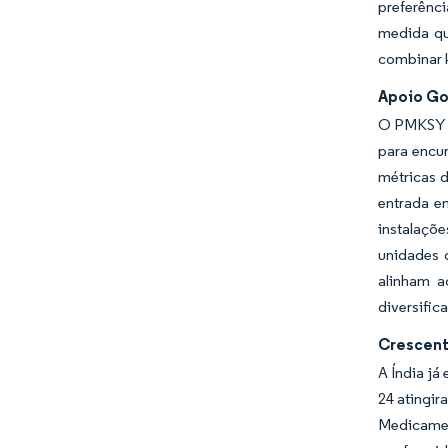
preferênc
medida qu
combinar k
Apoio Go
O PMKSY of
para encu
métricas d
entrada e
instalaçõ
unidades 
alinham a
diversific
Crescent
A Índia já
24 atingir
Medicamen