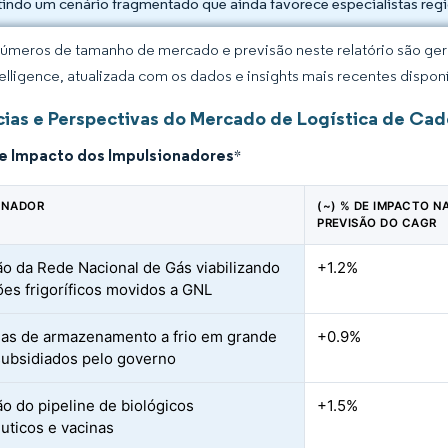
etindo um cenário fragmentado que ainda favorece especialistas regi
úmeros de tamanho de mercado e previsão neste relatório são gera
elligence, atualizada com os dados e insights mais recentes disponí
ias e Perspectivas do Mercado de Logística de Cadei
de Impacto dos Impulsionadores
*
ONADOR
(~) % DE IMPACTO N
PREVISÃO DO CAGR
o da Rede Nacional de Gás viabilizando
+1.2%
es frigoríficos movidos a GNL
s de armazenamento a frio em grande
+0.9%
subsidiados pelo governo
o do pipeline de biológicos
+1.5%
uticos e vacinas