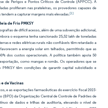
lise de Perigos e Pontos Críticos de Controle (APPCC). À
as proliferam nas prateleiras, os provedores capazes de
[1]
s tendem a capturar margens mais elevadas.
deia de Frio PMKSY
rafias de difícil acesso, além de uma subvenção adicional,
Embora o esquema tenha sancionado 25,52 lakh de toneladas
rras e redes elétricas rurais não confiáveis têm retardado a
 favorecem a energia solar em telhados, permitindo que as
-40% dos custos operacionais. A política também apoia 50
 à exportação, como mangas e romãs. Os operadores que se
do PMKSY têm condições de garantir capital subsidiado e
 e de Vacinas
s, e as exportações farmacêuticas do exercício fiscal 2023-
ção (BPD) da Organização Central de Controle de Padrões de
ínuo de dados e trilhas de auditoria, elevando o nível de