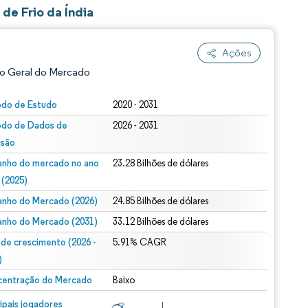
de Frio da Índia
Ações
o Geral do Mercado
odo de Estudo
2020 - 2031
odo de Dados de
2026 - 2031
isão
nho do mercado no ano
23.28 Bilhões de dólares
 (2025)
nho do Mercado (2026)
24.85 Bilhões de dólares
ão conforme CC BY 4.0.
nho do Mercado (2031)
33.12 Bilhões de dólares
 de crescimento (2026 -
5.91% CAGR
)
entração do Mercado
Baixo
m © Mordor Intelligence. O reuso requer atribuição conforme CC BY 4.0.
cipais jogadores