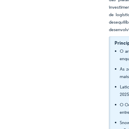
investimen
de logíst
desequilíb
desenvolv
Princi
O ar
enqu
As z
mais
Lati
2025
O Oe
entr
Snow