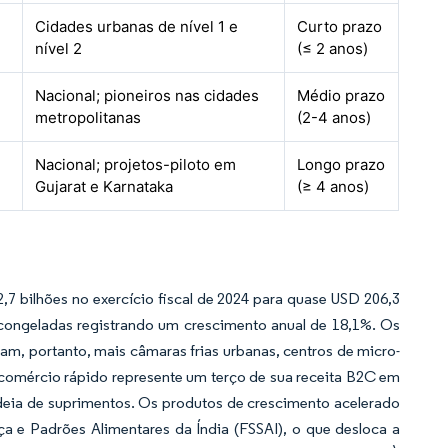
Cidades urbanas de nível 1 e
Curto prazo
nível 2
(≤ 2 anos)
Nacional; pioneiros nas cidades
Médio prazo
metropolitanas
(2-4 anos)
Nacional; projetos-piloto em
Longo prazo
Gujarat e Karnataka
(≥ 4 anos)
7 bilhões no exercício fiscal de 2024 para quase USD 206,3
o congeladas registrando um crescimento anual de 18,1%. Os
, portanto, mais câmaras frias urbanas, centros de micro-
 comércio rápido represente um terço de sua receita B2C em
eia de suprimentos. Os produtos de crescimento acelerado
e Padrões Alimentares da Índia (FSSAI), o que desloca a