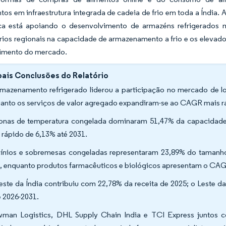
tos em infraestrutura integrada de cadeia de frio em toda a Índia.
ica está apoiando o desenvolvimento de armazéns refrigerados mo
rios regionais na capacidade de armazenamento a frio e os elevados
imento do mercado.
pais Conclusões do Relatório
mazenamento refrigerado liderou a participação no mercado de lo
anto os serviços de valor agregado expandiram-se ao CAGR mais r
onas de temperatura congelada dominaram 51,47% da capacidade 
 rápido de 6,13% até 2031.
cínios e sobremesas congeladas representaram 23,89% do tamanho
, enquanto produtos farmacêuticos e biológicos apresentam o CAG
ste da Índia contribuiu com 22,78% da receita de 2025; o Leste d
e 2026-2031.
man Logistics, DHL Supply Chain India e TCI Express juntos c