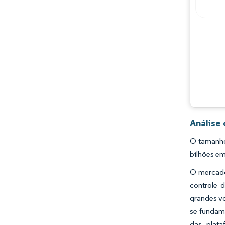
Análise
O tamanho
bilhões em
O mercado
controle 
grandes vo
se fundam
das plat