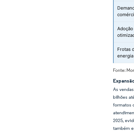
Demanda
comérci
Adoção 
otimiza
Frotas 
energia
Fonte: Mor
Expansão
As vendas 
bilhões a
formatos 
atendiment
2025, evi
também ex