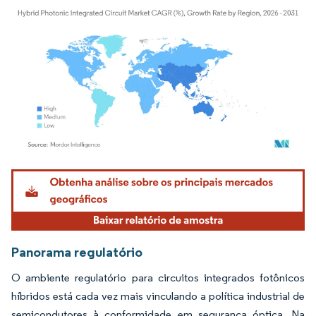
Imagem © Mordor Intelligence. O reuso requer atribuição conforme CC BY 4.0.
Panorama regulatório
O ambiente regulatório para circuitos integrados fotônicos
híbridos está cada vez mais vinculando a política industrial de
semicondutores à conformidade em segurança óptica. Na