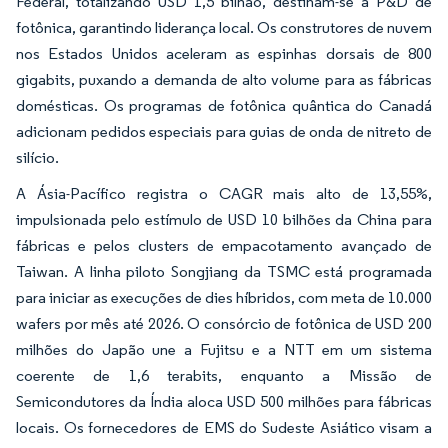
Federal, totalizando USD 1,5 bilhão, destinam-se à P&D de
fotônica, garantindo liderança local. Os construtores de nuvem
nos Estados Unidos aceleram as espinhas dorsais de 800
gigabits, puxando a demanda de alto volume para as fábricas
domésticas. Os programas de fotônica quântica do Canadá
adicionam pedidos especiais para guias de onda de nitreto de
silício.
A Ásia-Pacífico registra o CAGR mais alto de 13,55%,
impulsionada pelo estímulo de USD 10 bilhões da China para
fábricas e pelos clusters de empacotamento avançado de
Taiwan. A linha piloto Songjiang da TSMC está programada
para iniciar as execuções de dies híbridos, com meta de 10.000
wafers por mês até 2026. O consórcio de fotônica de USD 200
milhões do Japão une a Fujitsu e a NTT em um sistema
coerente de 1,6 terabits, enquanto a Missão de
Semicondutores da Índia aloca USD 500 milhões para fábricas
locais. Os fornecedores de EMS do Sudeste Asiático visam a