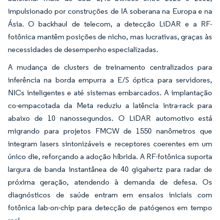
impulsionado por construções de IA soberana na Europa e na
Ásia. O backhaul de telecom, a detecção LiDAR e a RF-
fotônica mantêm posições de nicho, mas lucrativas, graças às
necessidades de desempenho especializadas.
A mudança de clusters de treinamento centralizados para
inferência na borda empurra a E/S óptica para servidores,
NICs inteligentes e até sistemas embarcados. A implantação
co-empacotada da Meta reduziu a latência intra-rack para
abaixo de 10 nanossegundos. O LiDAR automotivo está
migrando para projetos FMCW de 1550 nanômetros que
integram lasers sintonizáveis e receptores coerentes em um
único die, reforçando a adoção híbrida. A RF-fotônica suporta
largura de banda instantânea de 40 gigahertz para radar de
próxima geração, atendendo à demanda de defesa. Os
diagnósticos de saúde entram em ensaios iniciais com
fotônica lab-on-chip para detecção de patógenos em tempo