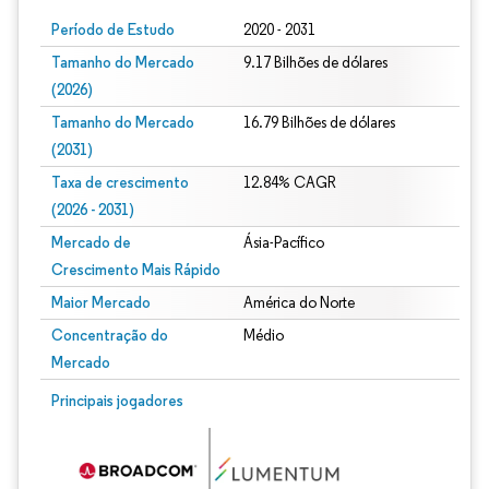
Período de Estudo
2020 - 2031
Tamanho do Mercado
9.17 Bilhões de dólares
(2026)
Tamanho do Mercado
16.79 Bilhões de dólares
(2031)
Taxa de crescimento
12.84% CAGR
(2026 - 2031)
Mercado de
Ásia-Pacífico
Crescimento Mais Rápido
Maior Mercado
América do Norte
Concentração do
Médio
Mercado
Imagem © Mordor Intelligence. O reuso requer atribuição conforme CC BY 4.0.
Principais jogadores