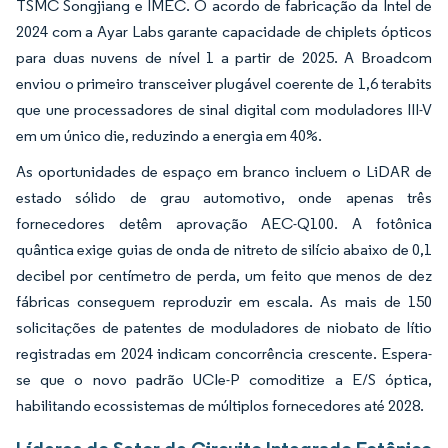
TSMC Songjiang e IMEC. O acordo de fabricação da Intel de
2024 com a Ayar Labs garante capacidade de chiplets ópticos
para duas nuvens de nível 1 a partir de 2025. A Broadcom
enviou o primeiro transceiver plugável coerente de 1,6 terabits
que une processadores de sinal digital com moduladores III-V
em um único die, reduzindo a energia em 40%.
As oportunidades de espaço em branco incluem o LiDAR de
estado sólido de grau automotivo, onde apenas três
fornecedores detêm aprovação AEC-Q100. A fotônica
quântica exige guias de onda de nitreto de silício abaixo de 0,1
decibel por centímetro de perda, um feito que menos de dez
fábricas conseguem reproduzir em escala. As mais de 150
solicitações de patentes de moduladores de niobato de lítio
registradas em 2024 indicam concorrência crescente. Espera-
se que o novo padrão UCIe-P comoditize a E/S óptica,
habilitando ecossistemas de múltiplos fornecedores até 2028.