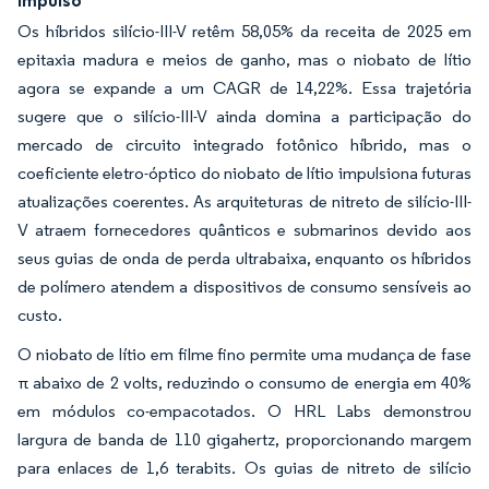
Os híbridos silício-III-V retêm 58,05% da receita de 2025 em
epitaxia madura e meios de ganho, mas o niobato de lítio
agora se expande a um CAGR de 14,22%. Essa trajetória
sugere que o silício-III-V ainda domina a participação do
mercado de circuito integrado fotônico híbrido, mas o
coeficiente eletro-óptico do niobato de lítio impulsiona futuras
atualizações coerentes. As arquiteturas de nitreto de silício-III-
V atraem fornecedores quânticos e submarinos devido aos
seus guias de onda de perda ultrabaixa, enquanto os híbridos
de polímero atendem a dispositivos de consumo sensíveis ao
custo.
O niobato de lítio em filme fino permite uma mudança de fase
π abaixo de 2 volts, reduzindo o consumo de energia em 40%
em módulos co-empacotados. O HRL Labs demonstrou
largura de banda de 110 gigahertz, proporcionando margem
para enlaces de 1,6 terabits. Os guias de nitreto de silício