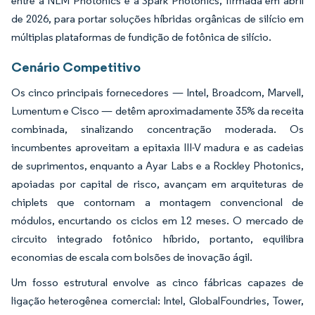
entre a NLM Photonics e a Spark Photonics, firmada em abril
de 2026, para portar soluções híbridas orgânicas de silício em
múltiplas plataformas de fundição de fotônica de silício.
Cenário Competitivo
Os cinco principais fornecedores — Intel, Broadcom, Marvell,
Lumentum e Cisco — detêm aproximadamente 35% da receita
combinada, sinalizando concentração moderada. Os
incumbentes aproveitam a epitaxia III-V madura e as cadeias
de suprimentos, enquanto a Ayar Labs e a Rockley Photonics,
apoiadas por capital de risco, avançam em arquiteturas de
chiplets que contornam a montagem convencional de
módulos, encurtando os ciclos em 12 meses. O mercado de
circuito integrado fotônico híbrido, portanto, equilibra
economias de escala com bolsões de inovação ágil.
Um fosso estrutural envolve as cinco fábricas capazes de
ligação heterogênea comercial: Intel, GlobalFoundries, Tower,