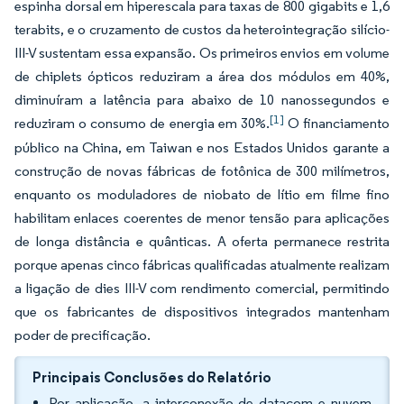
espinha dorsal em hiperescala para taxas de 800 gigabits e 1,6
terabits, e o cruzamento de custos da heterointegração silício-
III-V sustentam essa expansão. Os primeiros envios em volume
de chiplets ópticos reduziram a área dos módulos em 40%,
diminuíram a latência para abaixo de 10 nanossegundos e
[1]
reduziram o consumo de energia em 30%.
O financiamento
público na China, em Taiwan e nos Estados Unidos garante a
construção de novas fábricas de fotônica de 300 milímetros,
enquanto os moduladores de niobato de lítio em filme fino
habilitam enlaces coerentes de menor tensão para aplicações
de longa distância e quânticas. A oferta permanece restrita
porque apenas cinco fábricas qualificadas atualmente realizam
a ligação de dies III-V com rendimento comercial, permitindo
que os fabricantes de dispositivos integrados mantenham
poder de precificação.
Principais Conclusões do Relatório
Por aplicação, a interconexão de datacom e nuvem