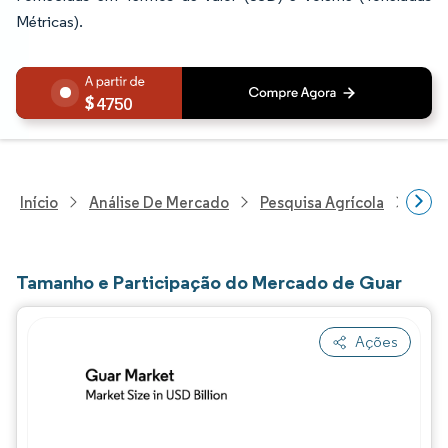
Métricas).
4750
Início
Análise De Mercado
Pesquisa Agrícola
Pesq
Tamanho e Participação do Mercado de Guar
Ações