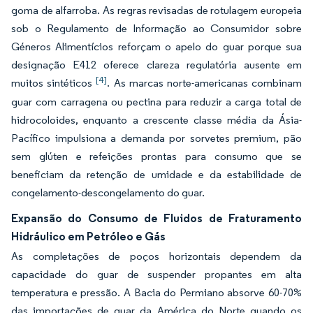
goma de alfarroba. As regras revisadas de rotulagem europeia
sob o Regulamento de Informação ao Consumidor sobre
Géneros Alimentícios reforçam o apelo do guar porque sua
designação E412 oferece clareza regulatória ausente em
[4]
muitos sintéticos
. As marcas norte-americanas combinam
guar com carragena ou pectina para reduzir a carga total de
hidrocoloides, enquanto a crescente classe média da Ásia-
Pacífico impulsiona a demanda por sorvetes premium, pão
sem glúten e refeições prontas para consumo que se
beneficiam da retenção de umidade e da estabilidade de
congelamento-descongelamento do guar.
Expansão do Consumo de Fluidos de Fraturamento
Hidráulico em Petróleo e Gás
As completações de poços horizontais dependem da
capacidade do guar de suspender propantes em alta
temperatura e pressão. A Bacia do Permiano absorve 60-70%
das importações de guar da América do Norte quando os