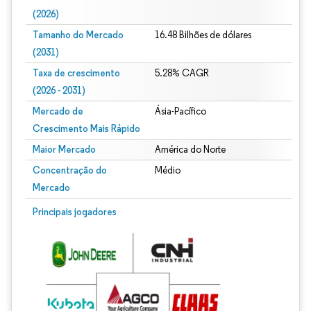
(2026)
Tamanho do Mercado
16.48 Bilhões de dólares
(2031)
Taxa de crescimento
5.28% CAGR
(2026 - 2031)
Mercado de
Ásia-Pacífico
Crescimento Mais Rápido
Maior Mercado
América do Norte
Concentração do
Médio
Mercado
Imagem © Mordor Intelligence. O reuso requer atribuição conforme CC BY 4.0.
Principais jogadores