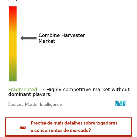
Imagem © Mordor Intelligence. O reuso requer atribuição conforme CC BY 4.0.