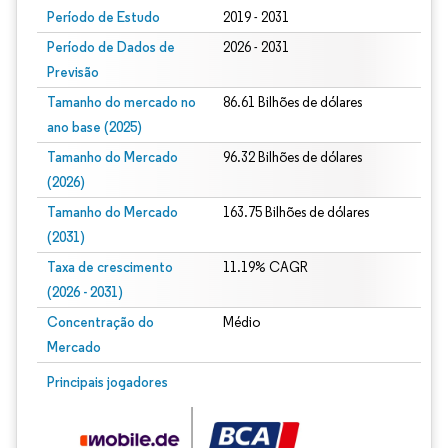
Período de Estudo
2019 - 2031
Período de Dados de
2026 - 2031
Previsão
Tamanho do mercado no
86.61 Bilhões de dólares
ano base (2025)
Tamanho do Mercado
96.32 Bilhões de dólares
(2026)
Tamanho do Mercado
163.75 Bilhões de dólares
(2031)
Taxa de crescimento
11.19% CAGR
(2026 - 2031)
Concentração do
Médio
Mercado
Imagem © Mordor Intelligence. O reuso requer atribuição conforme CC BY 4.0.
Principais jogadores