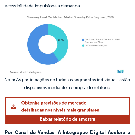
acessibilidade impulsiona a demanda.
Imagem © Mordor Intelligence. O reuso requer atribuição conforme CC BY 4.0.
Por Canal de Vendas: A Integração Digital Acelera a