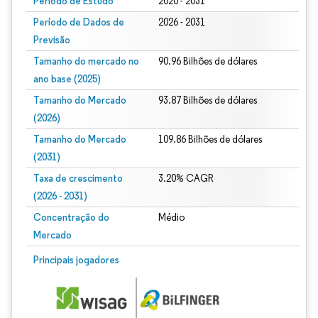
Período de Estudo
2020 - 2031
Período de Dados de
2026 - 2031
Previsão
Tamanho do mercado no
90.96 Bilhões de dólares
ano base (2025)
Tamanho do Mercado
93.87 Bilhões de dólares
(2026)
Tamanho do Mercado
109.86 Bilhões de dólares
(2031)
Taxa de crescimento
3.20% CAGR
(2026 - 2031)
Concentração do
Médio
Mercado
Imagem © Mordor Intelligence. O reuso requer atribuição conforme CC BY 4.0.
Principais jogadores