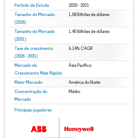
Período de Estudo
2020 - 2031
Tamanho do Mercado
1.08 Bilhões de dólares
(2026)
Tamanho do Mercado
1.45 Bilhões de dólares
(2031)
Taxa de crescimento
6.14% CAGR
(2026 - 2031)
Mercado de
Ásia-Pacífico
Crescimento Mais Rápido
Maior Mercado
América do Norte
Concentração do
Médio
Mercado
Imagem © Mordor Intelligence. O reuso requer atribuição conforme CC BY 4.0.
Principais jogadores