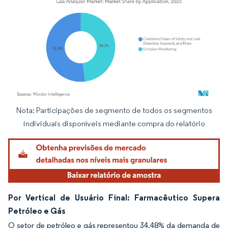
Nota: Participações de segmento de todos os segmentos
Imagem © Mordor Intelligence. O reuso requer atribuição conforme CC BY 4.0.
individuais disponíveis mediante compra do relatório
Por Vertical de Usuário Final: Farmacêutico Supera
Petróleo e Gás
O setor de petróleo e gás representou 34,48% da demanda de