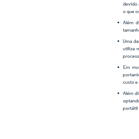
devido 
o que o
Além d
tamanho
Uma das
utiliza
process
Em mui
portant
custo e
Além di
optando
portáti