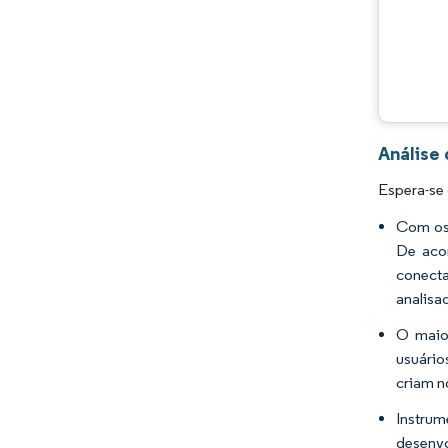
Análise
Espera-se
Com os 
De acor
conecta
analisa
O maior
usuário
criam n
Instru
desenvo