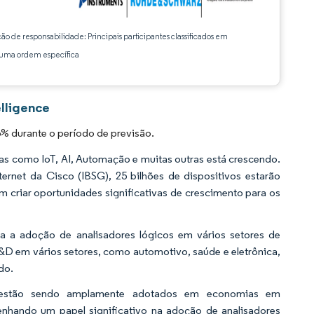
ção de responsabilidade: Principais participantes classificados em
ma ordem específica
lligence
% durante o período de previsão.
s como IoT, AI, Automação e muitas outras está crescendo.
rnet da Cisco (IBSG), 25 bilhões de dispositivos estarão
em criar oportunidades significativas de crescimento para os
a a adoção de analisadores lógicos em vários setores de
P&D em vários setores, como automotivo, saúde e eletrônica,
do.
co estão sendo amplamente adotados em economias em
nhando um papel significativo na adoção de analisadores