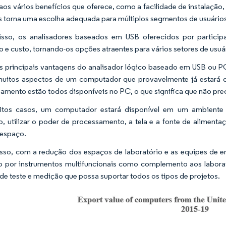
aos vários benefícios que oferece, como a facilidade de instalação, a
s torna uma escolha adequada para múltiplos segmentos de usuários 
isso, os analisadores baseados em USB oferecidos por partici
 e custo, tornando-os opções atraentes para vários setores de usuár
 principais vantagens do analisador lógico baseado em USB ou P
 muitos aspectos de um computador que provavelmente já estará d
amento estão todos disponíveis no PC, o que significa que não pre
tos casos, um computador estará disponível em um ambiente o
o, utilizar o poder de processamento, a tela e a fonte de alime
 espaço.
sso, com a redução dos espaços de laboratório e as equipes de en
 por instrumentos multifuncionais como complemento aos laborat
l de teste e medição que possa suportar todos os tipos de projetos.