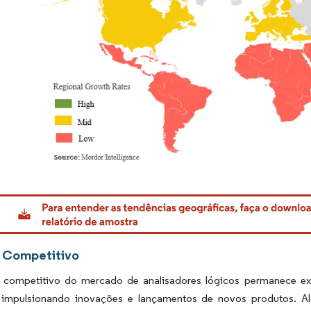
rdor Intelligence. O reuso requer atribuição conforme CC BY 4.0.
 Competitivo
 competitivo do mercado de analisadores lógicos permanece e
 impulsionando inovações e lançamentos de novos produtos. A