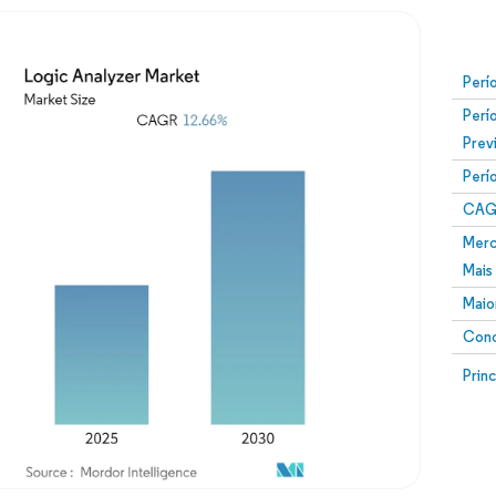
Perí
Perí
Prev
Perí
CAG
Merc
Mais
Maio
Conc
Prin