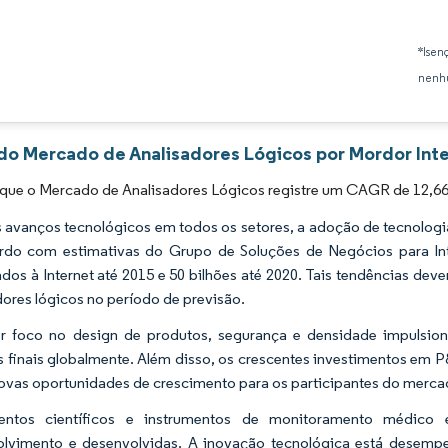
Imagem © Mordor Intelligence. O reuso requer atribuição conforme CC BY 4.0.
*Isen
nenhu
 do Mercado de Analisadores Lógicos por Mordor Inte
 que o Mercado de Analisadores Lógicos registre um CAGR de 12,66
avanços tecnológicos em todos os setores, a adoção de tecnologia
do com estimativas do Grupo de Soluções de Negócios para Inte
dos à Internet até 2015 e 50 bilhões até 2020. Tais tendências dev
dores lógicos no período de previsão.
 foco no design de produtos, segurança e densidade impulsion
s finais globalmente. Além disso, os crescentes investimentos em 
ovas oportunidades de crescimento para os participantes do merca
mentos científicos e instrumentos de monitoramento médi
lvimento e desenvolvidas. A inovação tecnológica está desempe