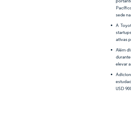
portant
Pacífic
sede na
A Toyot
startup
ativas 
Além di
durante
elevar 
Adicion
estudad
USD 900