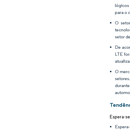
lógicos
para o 
O seto
tecnolo
setor d
De acor
LTE for
atualiz
O merca
setores
durante
automot
Tendênc
Espera-se
Espera-