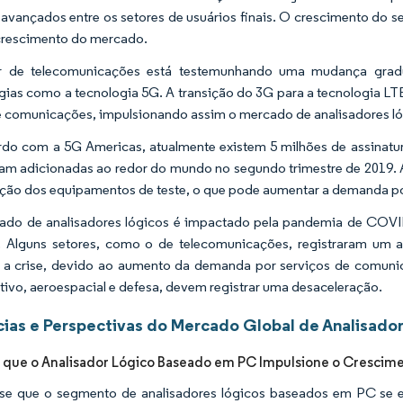
 avançados entre os setores de usuários finais. O crescimento do se
crescimento do mercado.
r de telecomunicações está testemunhando uma mudança grad
gias como a tecnologia 5G. A transição do 3G para a tecnologia 
e comunicações, impulsionando assim o mercado de analisadores ló
do com a 5G Americas, atualmente existem 5 milhões de assinatu
am adicionadas ao redor do mundo no segundo trimestre de 2019. A
ação dos equipamentos de teste, o que pode aumentar a demanda po
do de analisadores lógicos é impactado pela pandemia de COVID
. Alguns setores, como o de telecomunicações, registraram um
 a crise, devido ao aumento da demanda por serviços de comuni
ivo, aeroespacial e defesa, devem registrar uma desaceleração.
ias e Perspectivas do Mercado Global de Analisado
 que o Analisador Lógico Baseado em PC Impulsione o Crescim
se que o segmento de analisadores lógicos baseados em PC se e