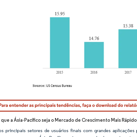
rdor Intelligence. O reuso requer atribuição conforme CC BY 4.0.
 que a Ásia-Pacífico seja o Mercado de Crescimento Mais Rápi
s principais setores de usuários finais com grandes aplicações 