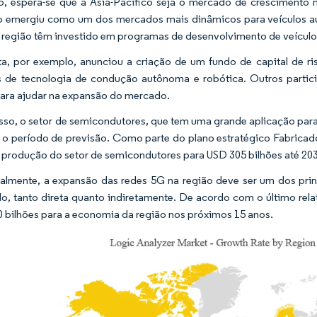
o, espera-se que a Ásia-Pacífico seja o mercado de crescimento 
o emergiu como um dos mercados mais dinâmicos para veículos au
 região têm investido em programas de desenvolvimento de veícul
a, por exemplo, anunciou a criação de um fundo de capital de r
s de tecnologia de condução autônoma e robótica. Outros partic
para ajudar na expansão do mercado.
sso, o setor de semicondutores, que tem uma grande aplicação par
 o período de previsão. Como parte do plano estratégico Fabricad
a produção do setor de semicondutores para USD 305 bilhões até 20
almente, a expansão das redes 5G na região deve ser um dos pri
o, tanto direta quanto indiretamente. De acordo com o último rel
 bilhões para a economia da região nos próximos 15 anos.