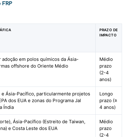
e FRP
ÁFICA
PRAZO DE
IMPACTO
r adoção em polos químicos da Ásia-
Médio
ormas offshore do Oriente Médio
prazo
(2-4
anos)
e Ásia-Pacífico, particularmente projetos
Longo
 EPA dos EUA e zonas do Programa Jal
prazo (≥
a Índia
4 anos)
rte), Ásia-Pacífico (Estreito de Taiwan,
Médio
ina) e Costa Leste dos EUA
prazo
(2-4