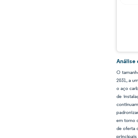
Análise
O tamanho
2031, a um
o aço car
de instal
continuam 
padronizar
em torno 
de oferta
principais