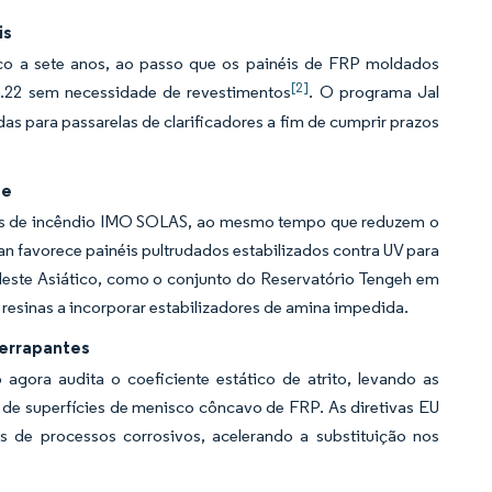
is
co a sete anos, ao passo que os painéis de FRP moldados
[2]
0.22 sem necessidade de revestimentos
. O programa Jal
as para passarelas de clarificadores a fim de cumprir prazos
te
mas de incêndio IMO SOLAS, ao mesmo tempo que reduzem o
an favorece painéis pultrudados estabilizados contra UV para
Sudeste Asiático, como o conjunto do Reservatório Tengeh em
 resinas a incorporar estabilizadores de amina impedida.
derrapantes
gora audita o coeficiente estático de atrito, levando as
r de superfícies de menisco côncavo de FRP. As diretivas EU
de processos corrosivos, acelerando a substituição nos