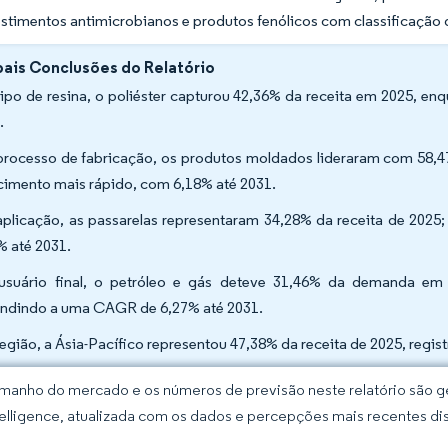
timentos antimicrobianos e produtos fenólicos com classificação d
pais Conclusões do Relatório
tipo de resina, o poliéster capturou 42,36% da receita em 2025, e
1.
processo de fabricação, os produtos moldados lideraram com 58,4
cimento mais rápido, com 6,18% até 2031.
aplicação, as passarelas representaram 34,28% da receita de 202
% até 2031.
usuário final, o petróleo e gás deteve 31,46% da demanda em 
ndindo a uma CAGR de 6,27% até 2031.
região, a Ásia-Pacífico representou 47,38% da receita de 2025, reg
manho do mercado e os números de previsão neste relatório são ge
elligence, atualizada com os dados e percepções mais recentes di