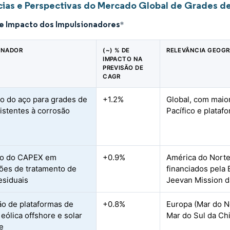
ias e Perspectivas do Mercado Global de Grades d
de Impacto dos Impulsionadores
*
ONADOR
(~) % DE
RELEVÂNCIA GEOGR
IMPACTO NA
PREVISÃO DE
CAGR
o do aço para grades de
+1.2%
Global, com maio
istentes à corrosão
Pacífico e plataf
o do CAPEX em
+0.9%
América do Norte 
ções de tratamento de
financiados pela
esiduais
Jeevan Mission d
o de plataformas de
+0.8%
Europa (Mar do No
eólica offshore e solar
Mar do Sul da Ch
te