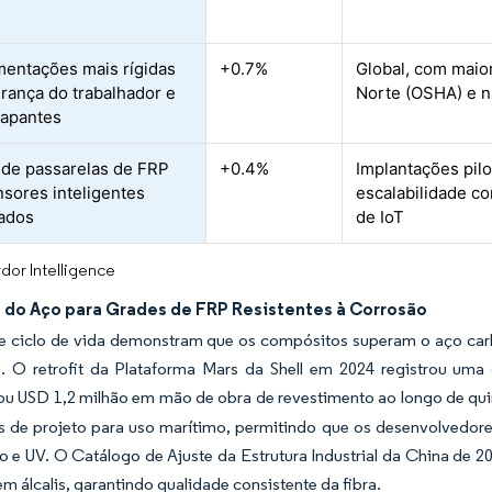
entações mais rígidas
+0.7%
Global, com maio
rança do trabalhador e
Norte (OSHA) e n
rapantes
de passarelas de FRP
+0.4%
Implantações pil
sores inteligentes
escalabilidade co
ados
de IoT
dor Intelligence
 do Aço para Grades de FRP Resistentes à Corrosão
e ciclo de vida demonstram que os compósitos superam o aço carb
. O retrofit da Plataforma Mars da Shell em 2024 registrou u
u USD 1,2 milhão em mão de obra de revestimento ao longo de qu
os de projeto para uso marítimo, permitindo que os desenvolvedore
o e UV. O Catálogo de Ajuste da Estrutura Industrial da China de 2
em álcalis, garantindo qualidade consistente da fibra.