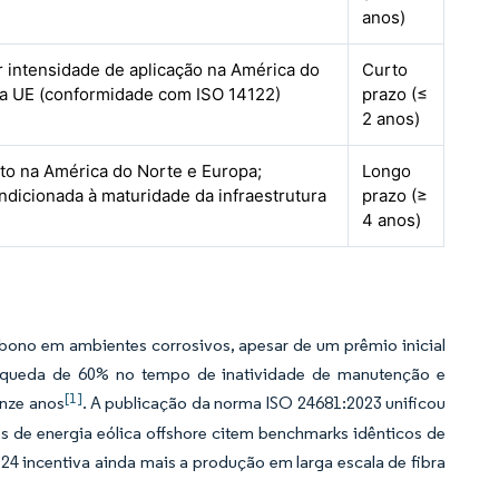
anos)
r intensidade de aplicação na América do
Curto
a UE (conformidade com ISO 14122)
prazo (≤
2 anos)
oto na América do Norte e Europa;
Longo
ndicionada à maturidade da infraestrutura
prazo (≥
4 anos)
ono em ambientes corrosivos, apesar de um prêmio inicial
ma queda de 60% no tempo de inatividade de manutenção e
[1]
inze anos
. A publicação da norma ISO 24681:2023 unificou
s de energia eólica offshore citem benchmarks idênticos de
024 incentiva ainda mais a produção em larga escala de fibra