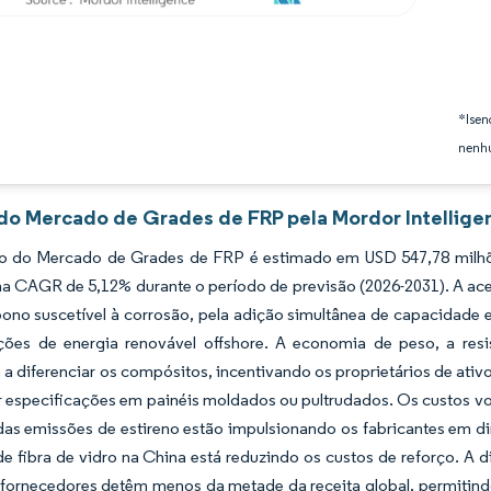
*Isen
nenhu
 do Mercado de Grades de FRP pela Mordor Intellige
 do Mercado de Grades de FRP é estimado em USD 547,78 milhões
a CAGR de 5,12% durante o período de previsão (2026-2031). A acele
bono suscetível à corrosão, pela adição simultânea de capacidade
ações de energia renovável offshore. A economia de peso, a res
a diferenciar os compósitos, incentivando os proprietários de ativ
 especificações em painéis moldados ou pultrudados. Os custos vo
das emissões de estireno estão impulsionando os fabricantes em d
 de fibra de vidro na China está reduzindo os custos de reforço.
 fornecedores detêm menos da metade da receita global, permitind