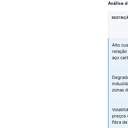
Análise 
RESTRIÇ
Alto cus
relação
aço car
Degrada
induzid
zonas d
Volatil
preços 
fibra de