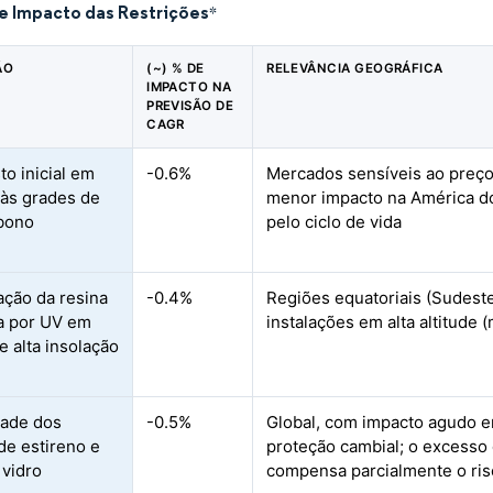
de Impacto das Restrições
*
ÃO
(~) % DE
RELEVÂNCIA GEOGRÁFICA
IMPACTO NA
PREVISÃO DE
CAGR
to inicial em
-0.6%
Mercados sensíveis ao preço 
 às grades de
menor impacto na América do
bono
pelo ciclo de vida
ção da resina
-0.4%
Regiões equatoriais (Sudeste 
a por UV em
instalações em alta altitude 
e alta insolação
idade dos
-0.5%
Global, com impacto agudo 
de estireno e
proteção cambial; o excesso 
 vidro
compensa parcialmente o risc