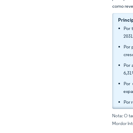
como reves
Princi
Por 
203
Por 
cres
Por 
6,31
Por 
expa
Por 
Nota: O ta
Mordor Int