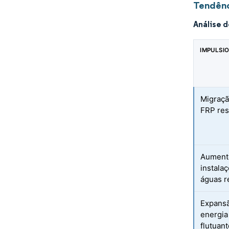
Tendênc
Análise 
IMPULSI
Migraçã
FRP res
Aument
instala
águas r
Expansã
energia 
flutuan