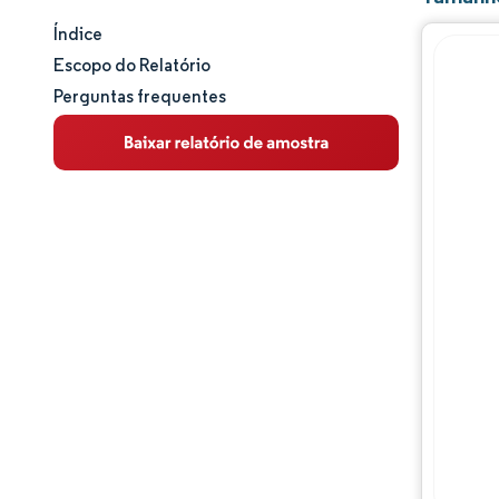
Índice
Tamanho e participação de mercado
Escopo do Relatório
Perguntas frequentes
Análise de mercado
Tendências e insights
Análise de segmentos
Análise geográfica
Panorama competitivo
Principais jogadores
Desenvolvimentos da indústria