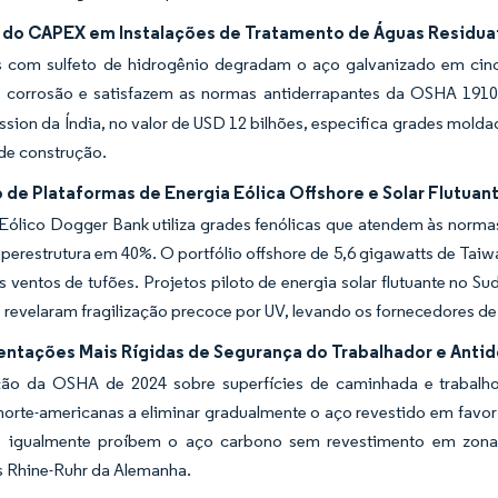
do CAPEX em Instalações de Tratamento de Águas Residua
 com sulfeto de hidrogênio degradam o aço galvanizado em cin
à corrosão e satisfazem as normas antiderrapantes da OSHA 191
sion da Índia, no valor de USD 12 bilhões, especifica grades moldad
de construção.
 de Plataformas de Energia Eólica Offshore e Solar Flutuan
Eólico Dogger Bank utiliza grades fenólicas que atendem às nor
perestrutura em 40%. O portfólio offshore de 5,6 gigawatts de Taiw
s ventos de tufões. Projetos piloto de energia solar flutuante no 
 revelaram fragilização precoce por UV, levando os fornecedores de
ntações Mais Rígidas de Segurança do Trabalhador e Anti
ção da OSHA de 2024 sobre superfícies de caminhada e trabalho a
 norte-americanas a eliminar gradualmente o aço revestido em favo
 igualmente proíbem o aço carbono sem revestimento em zonas 
 Rhine-Ruhr da Alemanha.