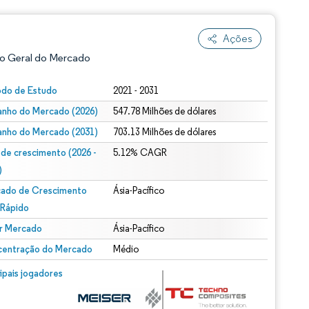
Ações
o Geral do Mercado
odo de Estudo
2021 - 2031
nho do Mercado (2026)
547.78 Milhões de dólares
nho do Mercado (2031)
703.13 Milhões de dólares
 de crescimento (2026 -
5.12% CAGR
)
ado de Crescimento
Ásia-Pacífico
ão conforme CC BY 4.0.
 Rápido
r Mercado
Ásia-Pacífico
entração do Mercado
Médio
m © Mordor Intelligence. O reuso requer atribuição conforme CC BY 4.0.
cipais jogadores