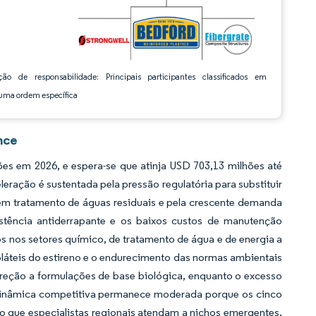
ção de responsabilidade: Principais participantes classificados em
ma ordem específica
nce
 em 2026, e espera-se que atinja USD 703,13 milhões até
ração é sustentada pela pressão regulatória para substituir
 em tratamento de águas residuais e pela crescente demanda
istência antiderrapante e os baixos custos de manutenção
os nos setores químico, de tratamento de água e de energia a
láteis do estireno e o endurecimento das normas ambientais
ireção a formulações de base biológica, enquanto o excesso
 A dinâmica competitiva permanece moderada porque os cinco
o que especialistas regionais atendam a nichos emergentes,