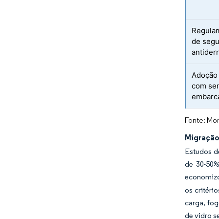
Regulam
de segu
antider
Adoção 
com sen
embarc
Fonte: Mor
Migração
Estudos d
de 30-50%
economizo
os critéri
carga, fog
de vidro s