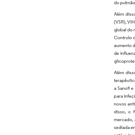
do pulmão
Além disso
(VSR), VIH
global do
Controlo d
aumento d
de influen
glicoprote
Além diss
terapêuti
a Sanofi e
para infeç
novos anti
disso, o 
mercado, 
sediada e