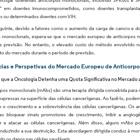
vestigar diferentes anticorpos monoclonais, incluindo SPK001 e 
o" em doentes imunocomprometidos, como doentes transplanta
s ou determinados doentes com VIH.
guinte, devido a fatores como o aumento da carga de cancro e d
s monoclonais, espera-se que o mercado europeu de anticorpos mo
e previsão. No entanto, o elevado custo do método envolvido na
to do mercado durante o período de previsão.
ias e Perspetivas do Mercado Europeu de Anticorpo
 que a Oncologia Detenha uma Quota Significativa no Mercado 
pos monoclonais (mAbs) são uma terapia dirigida concebida para rec
xpressas na superfície das células cancerígenas. Ao fazê-lo, podem
o crescimento e a sobrevivência das células cancerígenas. Os an
ao bloquear sinais promotores de crescimento, inibir a angio
r e atacar as células cancerígenas. Além disso, alguns mAbs po
induzindo a sua destruição. Esta abordagem dirigida conduz à mort
o os danos nas células saudáveis.