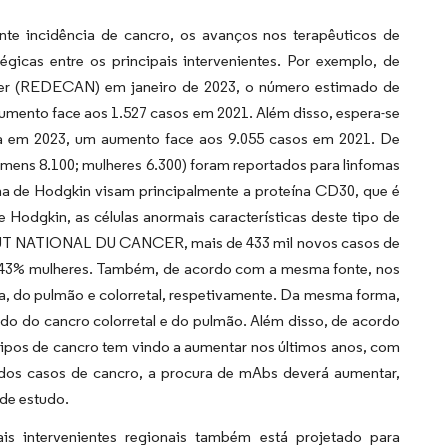
te incidência de cancro, os avanços nos terapêuticos de
gicas entre os principais intervenientes. Por exemplo, de
cer (REDECAN) em janeiro de 2023, o número estimado de
umento face aos 1.527 casos em 2021. Além disso, espera-se
a em 2023, um aumento face aos 9.055 casos em 2021. De
ens 8.100; mulheres 6.300) foram reportados para linfomas
oma de Hodgkin visam principalmente a proteína CD30, que é
 Hodgkin, as células anormais características deste tipo de
TITUT NATIONAL DU CANCER, mais de 433 mil novos casos de
 43% mulheres. Também, de acordo com a mesma fonte, nos
a, do pulmão e colorretal, respetivamente. Da mesma forma,
do do cancro colorretal e do pulmão. Além disso, de acordo
tipos de cancro tem vindo a aumentar nos últimos anos, com
dos casos de cancro, a procura de mAbs deverá aumentar,
de estudo.
ais intervenientes regionais também está projetado para