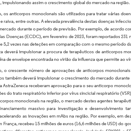
, impulsionando assim o crescimento global do mercado na região.
, os anticorpos monoclonais são utilizados para tratar várias doenç
 e raiva, entre outras. A elevada prevalência destas doenças infecc
 mercado durante o período de previsão. Por exemplo, de acordo c
as Doenças (ECDC), em fevereiro de 2023, foram reportados 231 mi
e 5,2 vezes nas deteções em comparação com o mesmo período da 
za deverá impulsionar a procura de terapêuticos de anticorpos mon
ína de envelope encontrada no virião da influenza que permite ao víru
o, o crescente número de aprovações de anticorpos monoclonais 
cos também deverá impulsionar o crescimento do mercado durante 
 a AstraZeneca receberam aprovação para o seu anticorpo monoclon
ões do trato respiratório inferior por vírus sincicial respiratório (
corpos monoclonais na região, o mercado destes agentes terapêuti
financiamento massivo para investigação e desenvolvimento t
acelerando as inovações em mAbs na região. Por exemplo, em de
m França, recebeu 15 milhões de euros (16,6 milhões de USD) do 