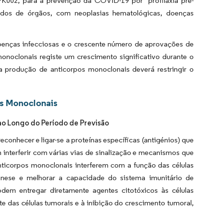
SPK002, para a prevenção da COVID-19 por "profilaxia pré-
dos de órgãos, com neoplasias hematológicas, doenças
oenças infecciosas e o crescente número de aprovações de
noclonais registe um crescimento significativo durante o
 produção de anticorpos monoclonais deverá restringir o
s Monoclonais
ao Longo do Período de Previsão
onhecer e ligar-se a proteínas específicas (antigénios) que
 interferir com várias vias de sinalização e mecanismos que
ticorpos monoclonais interferem com a função das células
génese e melhorar a capacidade do sistema imunitário de
dem entregar diretamente agentes citotóxicos às células
e das células tumorais e à inibição do crescimento tumoral,