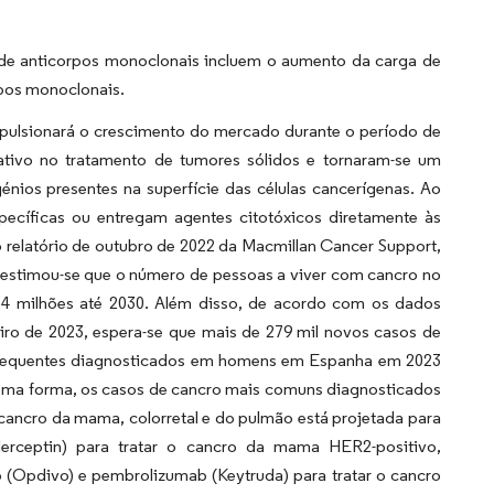
de anticorpos monoclonais incluem o aumento da carga de
rpos monoclonais.
mpulsionará o crescimento do mercado durante o período de
ativo no tratamento de tumores sólidos e tornaram-se um
énios presentes na superfície das células cancerígenas. Ao
específicas ou entregam agentes citotóxicos diretamente às
 relatório de outubro de 2022 da Macmillan Cancer Support,
e estimou-se que o número de pessoas a viver com cancro no
 4 milhões até 2030. Além disso, de acordo com os dados
o de 2023, espera-se que mais de 279 mil novos casos de
frequentes diagnosticados em homens em Espanha em 2023
mesma forma, os casos de cancro mais comuns diagnosticados
cancro da mama, colorretal e do pulmão está projetada para
erceptin) para tratar o cancro da mama HER2-positivo,
b (Opdivo) e pembrolizumab (Keytruda) para tratar o cancro