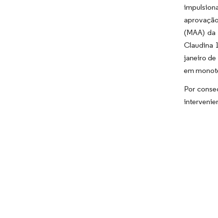
impulsion
aprovação
(MAA) da 
Claudina 
janeiro de
em monote
Por conseg
intervenie