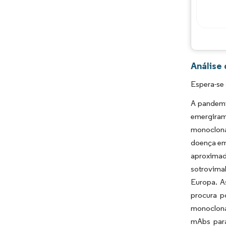
Análise
Espera-se
A pandemi
emergiram
monoclona
doença em
aproximad
sotrovima
Europa. A
procura p
monoclonai
mAbs para