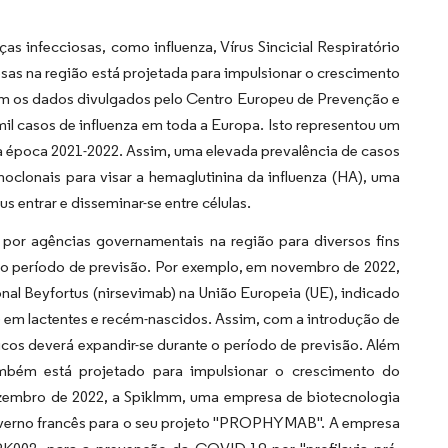
as infecciosas, como influenza, Vírus Sincicial Respiratório
iosas na região está projetada para impulsionar o crescimento
om os dados divulgados pelo Centro Europeu de Prevenção e
l casos de influenza em toda a Europa. Isto representou um
época 2021-2022. Assim, uma elevada prevalência de casos
oclonais para visar a hemaglutinina da influenza (HA), uma
s entrar e disseminar-se entre células.
por agências governamentais na região para diversos fins
o período de previsão. Por exemplo, em novembro de 2022,
al Beyfortus (nirsevimab) na União Europeia (UE), indicado
VSR) em lactentes e recém-nascidos. Assim, com a introdução de
cos deverá expandir-se durante o período de previsão. Além
ambém está projetado para impulsionar o crescimento do
zembro de 2022, a SpikImm, uma empresa de biotecnologia
governo francês para o seu projeto "PROPHYMAB". A empresa