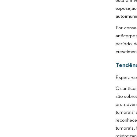
está a in
exposiçã
autoimune
Por conse
anticorpo
período d
crescimen
Tendênc
Espera-se
Os anticor
são sobree
promovem 
tumorais 
reconhece
tumorais, 
minimizand