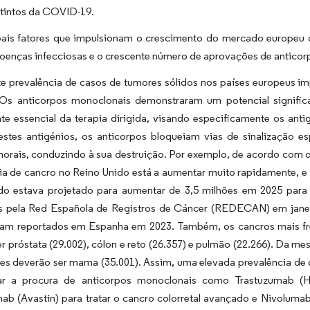
stintos da COVID-19.
pais fatores que impulsionam o crescimento do mercado europeu 
doenças infecciosas e o crescente número de aprovações de antico
te prevalência de casos de tumores sólidos nos países europeus i
 Os anticorpos monoclonais demonstraram um potencial signific
 essencial da terapia dirigida, visando especificamente os antig
a estes antigénios, os anticorpos bloqueiam vias de sinalização 
morais, conduzindo à sua destruição. Por exemplo, de acordo com o
cia de cancro no Reino Unido está a aumentar muito rapidamente, 
do estava projetado para aumentar de 3,5 milhões em 2025 para
s pela Red Española de Registros de Cáncer (REDECAN) em janeir
jam reportados em Espanha em 2023. Também, os cancros mais 
r próstata (29.002), cólon e reto (26.357) e pulmão (22.266). Da 
es deverão ser mama (35.001). Assim, uma elevada prevalência de 
ar a procura de anticorpos monoclonais como Trastuzumab (H
ab (Avastin) para tratar o cancro colorretal avançado e Nivoluma