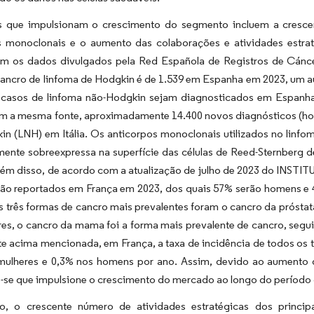
s que impulsionam o crescimento do segmento incluem a crescen
s monoclonais e o aumento das colaborações e atividades estraté
m os dados divulgados pela Red Española de Registros de Cán
cancro de linfoma de Hodgkin é de 1.539 em Espanha em 2023, um a
 casos de linfoma não-Hodgkin sejam diagnosticados em Espanh
m a mesma fonte, aproximadamente 14.400 novos diagnósticos (hom
in (LNH) em Itália. Os anticorpos monoclonais utilizados no linf
ente sobreexpressa na superfície das células de Reed-Sternberg de
Além disso, de acordo com a atualização de julho de 2023 do INS
rão reportados em França em 2023, dos quais 57% serão homens e
 três formas de cancro mais prevalentes foram o cancro da próstat
es, o cancro da mama foi a forma mais prevalente de cancro, segui
e acima mencionada, em França, a taxa de incidência de todos os 
mulheres e 0,3% nos homens por ano. Assim, devido ao aumento 
-se que impulsione o crescimento do mercado ao longo do período 
o, o crescente número de atividades estratégicas dos princip