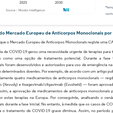
*Isen
nenhu
Imagem © Mordor Intelligence. O reuso requer atribuição conforme CC BY 4.0.
 do Mercado Europeu de Anticorpos Monoclonais por 
 que o Mercado Europeu de Anticorpos Monoclonais registe uma CA
a de COVID-19 gerou uma necessidade urgente de terapias para t
 como uma opção de tratamento potencial. Durante a fase in
is foram desenvolvidos e autorizados para uso de emergência na 
 determinados doentes. Por exemplo, de acordo com um artigo publ
amente quatro medicamentos de anticorpos monoclonais — regda
b (Xevudy) e tixagevimab/cilgavimab (Evusheld) — foram aprovad
ssim, a aprovação de medicamentos de anticorpos monoclonais 
or estas terapias na Europa. Por conseguinte, analisando o cen
s durante a fase inicial. No entanto, à medida que os casos de C
 o tratamento de COVID-19 grave diminua. Assim, no período 