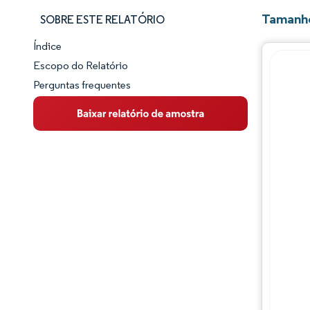
Tamanho
SOBRE ESTE RELATÓRIO
Índice
Panorama do Mercado
Escopo do Relatório
Perguntas frequentes
Visão Geral do Mercado
Principais Tendências de Mercado
Panorama competitivo
Desenvolvimentos da indústria