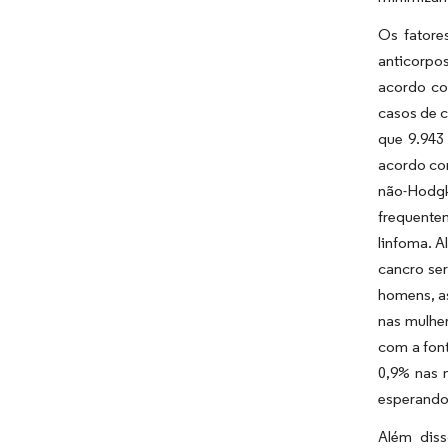
Os fatore
anticorpo
acordo co
casos de 
que 9.943
acordo co
não-Hodgk
frequentem
linfoma. 
cancro se
homens, as
nas mulher
com a font
0,9% nas 
esperando
Além diss