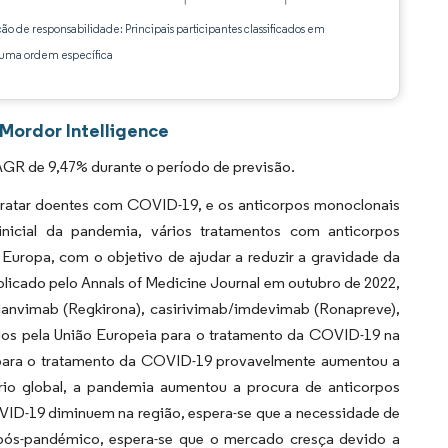
ção de responsabilidade: Principais participantes classificados em
ma ordem específica
Mordor Intelligence
GR de 9,47% durante o período de previsão.
ratar doentes com COVID-19, e os anticorpos monoclonais
icial da pandemia, vários tratamentos com anticorpos
Europa, com o objetivo de ajudar a reduzir a gravidade da
icado pelo Annals of Medicine Journal em outubro de 2022,
nvimab (Regkirona), casirivimab/imdevimab (Ronapreve),
os pela União Europeia para o tratamento da COVID-19 na
para o tratamento da COVID-19 provavelmente aumentou a
ário global, a pandemia aumentou a procura de anticorpos
OVID-19 diminuem na região, espera-se que a necessidade de
pós-pandémico, espera-se que o mercado cresça devido a