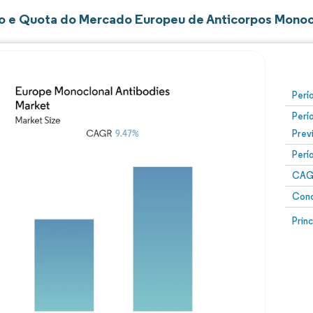
 e Quota do Mercado Europeu de Anticorpos Monoc
Perí
Perí
Prev
Perí
CAG
Conc
Prin