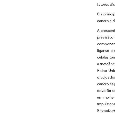
fatores di
Os princi
cancro e 
A crescen
previsão.
componente
ligar-se 
células tu
a incidên
Reino Uni
divulgado
cancro se
deverão se
em mulher
impulsion
Bevacizum