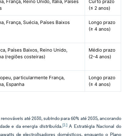
, França, Reino Unido, Itália, Países
Curto prazo
s
(≤ 2 anos)
a, França, Suécia, Países Baixos
Longo prazo
(≥ 4 anos)
ca, Países Baixos, Reino Unido,
Médio prazo
a (regiões costeiras)
(2-4 anos)
opeu, particularmente França,
Longo prazo
a, Espanha
(≥ 4 anos)
s renováveis até 2030, subindo para 60% até 2035, ancorando
[1]
dade e da energia distribuída.
A Estratégia Nacional do
awatts de electrolisadores domésticos, enquanto o Plano