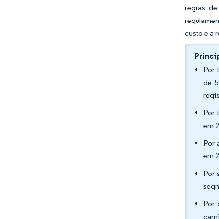
regras de
regulamen
custo e a 
Princi
Por 
de 5
regi
Por 
em 2
Por 
em 2
Por 
segm
Por 
cami