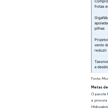
Compro
frotas 
Gigafáb
apoiada
pilhas
Projeto
vento d
reduzir
Taxonom
a desbl
Fonte: Mor
Metas de
O pacote F
a procura
Hidrogéni