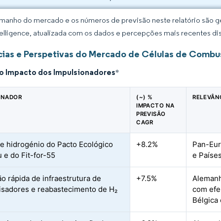
manho do mercado e os números de previsão neste relatório são ge
elligence, atualizada com os dados e percepções mais recentes di
ias e Perspetivas do Mercado de Células de Combus
do Impacto dos Impulsionadores
*
ONADOR
(~) %
RELEVÂN
IMPACTO NA
PREVISÃO
CAGR
e hidrogénio do Pacto Ecológico
+8.2%
Pan-Eur
 e do Fit-for-55
e Paíse
o rápida de infraestrutura de
+7.5%
Alemanh
lisadores e reabastecimento de H₂
com efe
Bélgica 