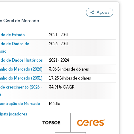
Ações
o Geral do Mercado
odo de Estudo
2021 - 2031
odo de Dados de
2026 - 2031
isão
odo de Dados Históricos
2021 - 2024
nho do Mercado (2026)
3.86 Bilhões de dólares
nho do Mercado (2031)
17.25 Bilhões de dólares
ão conforme CC BY 4.0.
 de crescimento (2026 -
34.91% CAGR
)
entração do Mercado
Médio
m © Mordor Intelligence. O reuso requer atribuição conforme CC BY 4.0.
cipais jogadores