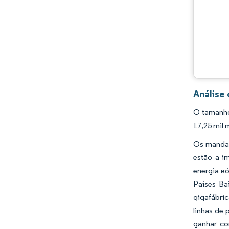
Desenvolvimentos da indústria
Análise
O tamanho
17,25 mil 
Os mandat
estão a i
energia eó
Países Ba
gigafábri
linhas de
ganhar co