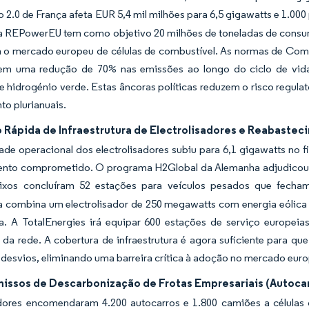
 2.0 de França afeta EUR 5,4 mil milhões para 6,5 gigawatts e 1.00
iva REPowerEU tem como objetivo 20 milhões de toneladas de consu
a o mercado europeu de células de combustível. As normas de Com
em uma redução de 70% nas emissões ao longo do ciclo de vid
e hidrogénio verde. Estas âncoras políticas reduzem o risco regula
to plurianuais.
 Rápida de Infraestrutura de Electrolisadores e Reabastec
ade operacional dos electrolisadores subiu para 6,1 gigawatts no
ento comprometido. O programa H2Global da Alemanha adjudicou 
ixos concluíram 52 estações para veículos pesados que fecham
 combina um electrolisador de 250 megawatts com energia eólica 
a. A TotalEnergies irá equipar 600 estações de serviço europeia
da rede. A cobertura de infraestrutura é agora suficiente para qu
desvios, eliminando uma barreira crítica à adoção no mercado euro
ssos de Descarbonização de Frotas Empresariais (Autoca
ores encomendaram 4.200 autocarros e 1.800 camiões a células 