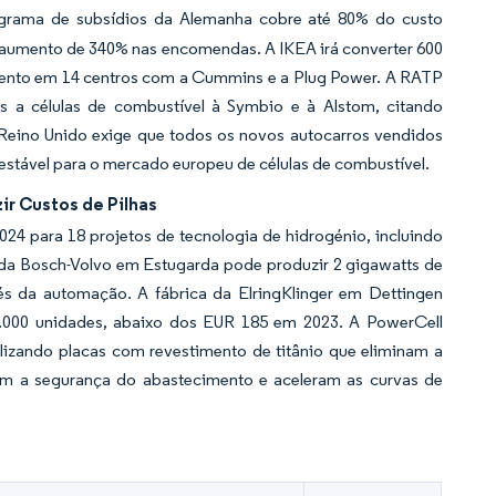
rama de subsídios da Alemanha cobre até 80% do custo
 aumento de 340% nas encomendas. A IKEA irá converter 600
mento em 14 centros com a Cummins e a Plug Power. A RATP
s a células de combustível à Symbio e à Alstom, citando
 Reino Unido exige que todos os novos autocarros vendidos
 estável para o mercado europeu de células de combustível.
ir Custos de Pilhas
24 para 18 projetos de tecnologia de hidrogénio, incluindo
ic da Bosch-Volvo em Estugarda pode produzir 2 gigawatts de
s da automação. A fábrica da ElringKlinger em Dettingen
5.000 unidades, abaixo dos EUR 185 em 2023. A PowerCell
ilizando placas com revestimento de titânio que eliminam a
çam a segurança do abastecimento e aceleram as curvas de