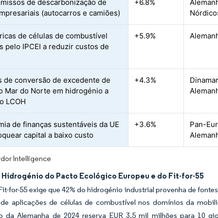
missos de descarbonização de
+6.8%
Alemanha
empresariais (autocarros e camiões)
Nórdico
ricas de células de combustível
+5.9%
Alemanh
s pelo IPCEI a reduzir custos de
s de conversão de excedente de
+4.3%
Dinamar
o Mar do Norte em hidrogénio a
Alemanh
 o LCOH
ia de finanças sustentáveis da UE
+3.6%
Pan-Eur
oquear capital a baixo custo
Alemanh
dor Intelligence
 Hidrogénio do Pacto Ecológico Europeu e do Fit-for-55
it-for-55 exige que 42% do hidrogénio industrial provenha de fonte
 de aplicações de células de combustível nos domínios da mobili
o da Alemanha de 2024 reserva EUR 3,5 mil milhões para 10 gig