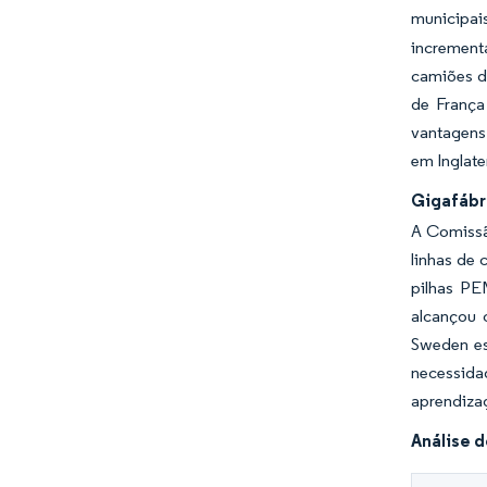
municipai
increment
camiões d
de França
vantagens
em Inglate
Gigafábri
A Comissão
linhas de 
pilhas PE
alcançou 
Sweden es
necessida
aprendiza
Análise 