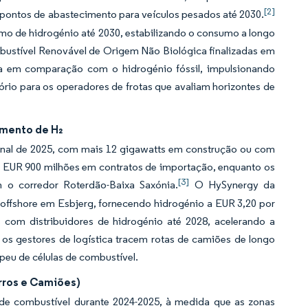
[2]
0 pontos de abastecimento para veículos pesados até 2030.
mo de hidrogénio até 2030, estabilizando o consumo a longo
bustível Renovável de Origem Não Biológica finalizadas em
a em comparação com o hidrogénio fóssil, impulsionando
tório para os operadores de frotas que avaliam horizontes de
imento de H₂
 final de 2025, com mais 12 gigawatts em construção ou com
EUR 900 milhões em contratos de importação, enquanto os
[3]
 o corredor Roterdão-Baixa Saxónia.
O HySynergy da
offshore em Esbjerg, fornecendo hidrogénio a EUR 3,20 por
s com distribuidores de hidrogénio até 2028, acelerando a
e os gestores de logística tracem rotas de camiões de longo
peu de células de combustível.
rros e Camiões)
de combustível durante 2024-2025, à medida que as zonas