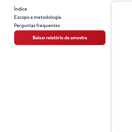
Índice
Tamanho e participação de mercado
Escopo e metodologia
Perguntas frequentes
Análise de mercado
Tendências e insights
Análise de segmentos
Análise geográfica
Panorama regulatório
Panorama competitivo
Principais jogadores
Oportunidades e perspectivas