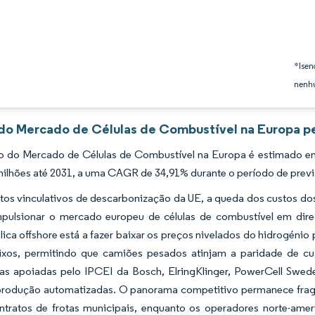
*Isen
nenhu
 do Mercado de Células de Combustível na Europa pe
 do Mercado de Células de Combustível na Europa é estimado em 
milhões até 2031, a uma CAGR de 34,91% durante o período de previ
os vinculativos de descarbonização da UE, a queda dos custos dos
mpulsionar o mercado europeu de células de combustível em dir
lica offshore está a fazer baixar os preços nivelados do hidrogéni
ixos, permitindo que camiões pesados atinjam a paridade de cus
cas apoiadas pelo IPCEI da Bosch, ElringKlinger, PowerCell Swede
 produção automatizadas. O panorama competitivo permanece fragm
ntratos de frotas municipais, enquanto os operadores norte-ameri