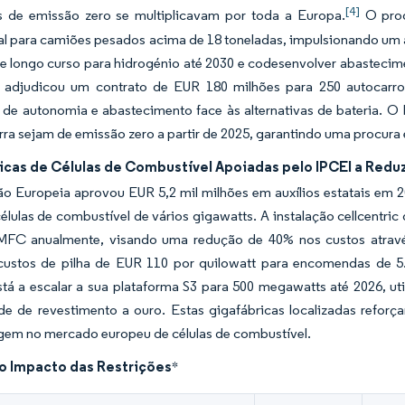
[4]
s de emissão zero se multiplicavam por toda a Europa.
O prog
al para camiões pesados acima de 18 toneladas, impulsionando um
e longo curso para hidrogénio até 2030 e codesenvolver abasteci
 adjudicou um contrato de EUR 180 milhões para 250 autocarro
 de autonomia e abastecimento face às alternativas de bateria. O
rra sejam de emissão zero a partir de 2025, garantindo uma procura
cas de Células de Combustível Apoiadas pelo IPCEI a Reduz
 Europeia aprovou EUR 5,2 mil milhões em auxílios estatais em 20
células de combustível de vários gigawatts. A instalação cellcentr
MFC anualmente, visando uma redução de 40% nos custos atravé
custos de pilha de EUR 110 por quilowatt para encomendas de 
tá a escalar a sua plataforma S3 para 500 megawatts até 2026, ut
de de revestimento a ouro. Estas gigafábricas localizadas refor
gem no mercado europeu de células de combustível.
do Impacto das Restrições
*