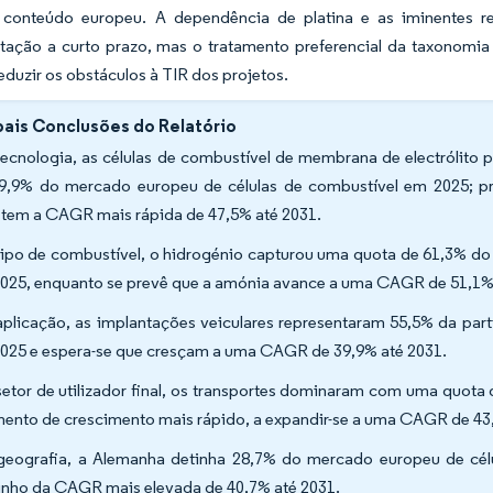
 conteúdo europeu. A dependência de platina e as iminentes r
tação a curto prazo, mas o tratamento preferencial da taxonomia 
reduzir os obstáculos à TIR dos projetos.
pais Conclusões do Relatório
tecnologia, as células de combustível de membrana de electrólito
9,9% do mercado europeu de células de combustível em 2025; pr
stem a CAGR mais rápida de 47,5% até 2031.
tipo de combustível, o hidrogénio capturou uma quota de 61,3% d
025, enquanto se prevê que a amónia avance a uma CAGR de 51,1% 
aplicação, as implantações veiculares representaram 55,5% da par
025 e espera-se que cresçam a uma CAGR de 39,9% até 2031.
setor de utilizador final, os transportes dominaram com uma quota 
ento de crescimento mais rápido, a expandir-se a uma CAGR de 43
geografia, a Alemanha detinha 28,7% do mercado europeu de cél
nho da CAGR mais elevada de 40,7% até 2031.