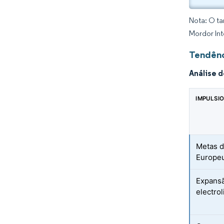
Nota: O ta
Mordor Int
Tendênc
Análise 
IMPULSI
Metas d
Europeu
Expansã
electro