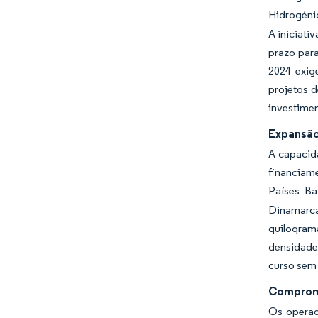
Hidrogénio
A iniciat
prazo par
2024 exig
projetos d
investimen
Expansão
A capacid
financiam
Países Ba
Dinamarca
quilogram
densidade 
curso sem 
Compromi
Os operad