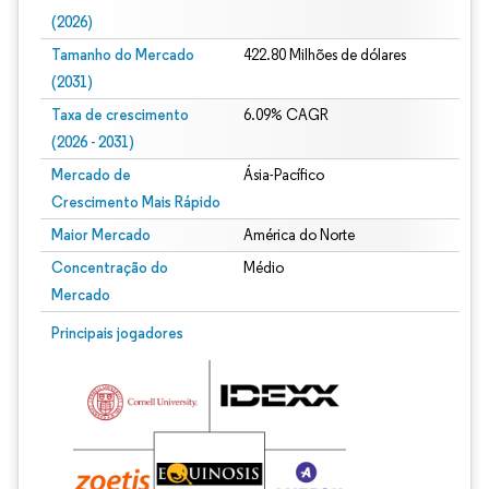
(2026)
Tamanho do Mercado
422.80 Milhões de dólares
(2031)
Taxa de crescimento
6.09% CAGR
(2026 - 2031)
Mercado de
Ásia-Pacífico
Crescimento Mais Rápido
Maior Mercado
América do Norte
Concentração do
Médio
Mercado
Imagem © Mordor Intelligence. O reuso requer atribuição conforme CC BY 4.0.
Principais jogadores